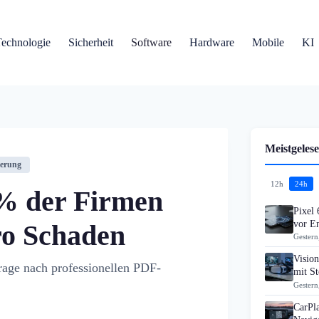
Technologie
Sicherheit
Software
Hardware
Mobile
KI
Meistgelese
ierung
12h
24h
3% der Firmen
Pixel 
vor En
ro Schaden
Gestern
Visio
rage nach professionellen PDF-
mit S
Gestern
CarPla