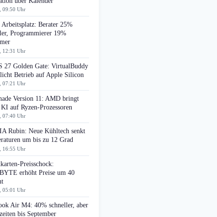
ation über Kalender
, 09:50 Uhr
Arbeitsplatz: Berater 25%
ller, Programmierer 19%
amer
, 12:31 Uhr
 27 Golden Gate: VirtualBuddy
icht Betrieb auf Apple Silicon
, 07:21 Uhr
ade Version 11: AMD bringt
 KI auf Ryzen-Prozessoren
, 07:40 Uhr
A Rubin: Neue Kühltech senkt
raturen um bis zu 12 Grad
, 16:55 Uhr
karten-Preisschock:
YTE erhöht Preise um 40
nt
, 05:01 Uhr
ok Air M4: 40% schneller, aber
zeiten bis September