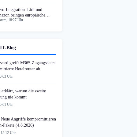
ro-Integration: Lidl und
azon bringen europäische
tern, 18:27 Uhr
hlungen
IT-Blog
zzard greift M365-Zugangsdaten
ittierte Hotelrouter ab
00:03 Uhr
 erklärt, warum die zweite
ung nie kommt
00:01 Uhr
 Neue Angriffe kompromittieren
-Pakete (4.8.2026)
 15:12 Uhr