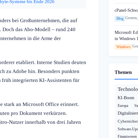
abyte-Systeme bis Ende 2026
cPanel-Schw
Gestern,
Blog
nders bei Großunternehmen, die auf
nd. Doch das Abo-Modell – rund 240
Microsoft Edg
-Unternehmen in die Arme der
in Windows 
Ges
Windows
derer etabliert. Interne Studien deuten
ich zu Adobe hin. Besonders punkten
Themen
 früh integrierten KI-Assistenten für
Technolo
KI-Boom
 stark an Microsoft Office erinnert.
Europa
Si
inuten pro Dokument verkürzen.
Digitalisie
Cybersicher
itro-Nutzer innerhalb von drei Jahren
Software-Upd
Finanzwesen