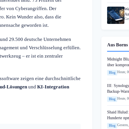
mierendes Bild: 73 Prozent der
er von Cyberangriffen. Der
We
Am
o. Kein Wunder also, dass die
Ges
Za
nensache geworden ist.
 Rund 29.500 deutsche Unternehmen
Aus Borns 
nagement und Verschlüsselung erfüllen.
twerkzeug – er ist ein zentraler
Midnight Bli
über komprom
Heute, 
Blog
software zeigen eine durchschnittliche
III: Synology
ud-Lösungen
und
KI-Integration
Backup-Warn
Heute, 
Blog
Shaid Hulud:
Hunderte npm
Gestern,
Blog