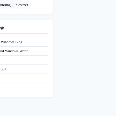
führung
Sicherheit
ogs
d Windows Blog
 and Windows World
f 50+