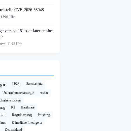
achstelle CVE-2026-58048
 15:01 Uhr
e version 151.x or later crashes
10
tern, 11:13 Uhr
USA
Datenschutz
gie
Unternehmensstrategie
Asien
cherheitslücken
rung
KI
Hardware
heit
Regulierung
Phishing
ates
Künstliche Intelligenz
Deutschland