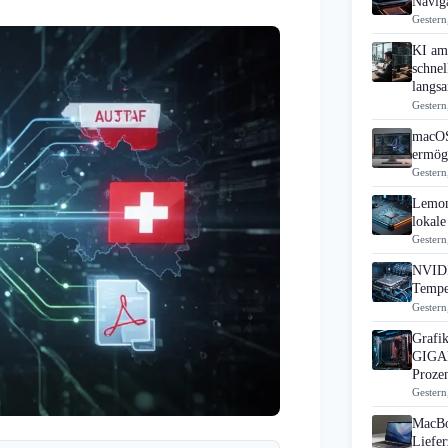
Navig
Gestern
KI am 
schne
langs
Gestern
macOS
ermögl
Gestern
Lemon
lokale
Gestern
NVIDI
Tempe
Gestern
Grafik
GIGAB
Proze
Gestern
MacBo
Liefer