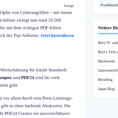
Produktein
Anzeige
Opfer von Cyberangriffen – mit einem
chtlinie zwingt nun rund 29.500
 Sie mit dem richtigen PDF-Editor
Weitere Bl
ch der Top-Anbieter.
Jetzt kostenlosen
Born IT- un
Born's Tech
Bücherseite
Wertschätzung für lokale Standards
Seniorentref
ampoo
und
PDF24
sind für viele
Reiseblog
ität geht.
Japan-Blog
 vor allem durch sein Preis-Leistungs-
gibt es ohne laufende Abokosten. Für
bt PDF24 Creator ein unverzichtbares