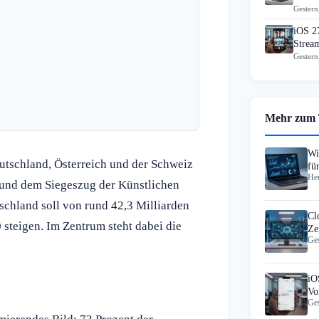
Gestern
iOS 2
Strea
Gestern
Mehr zum
Wi
tschland, Österreich und der Schweiz
fü
Heu
20
 und dem Siegeszug der Künstlichen
schland soll von rund 42,3 Milliarden
Cl
 steigen. Im Zentrum steht dabei die
Ze
Ges
Pr
iO
Vo
Ges
Ap