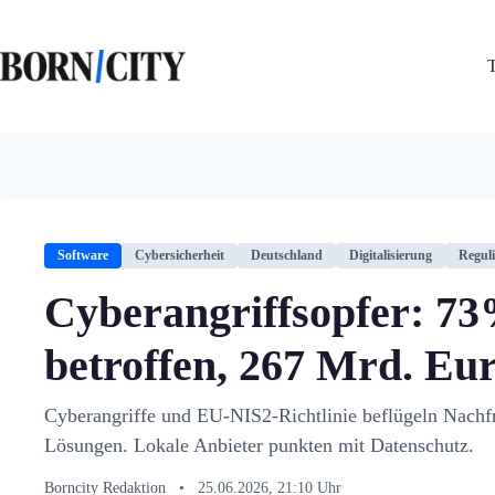
Zum
Inhalt
springen
Software
Cybersicherheit
Deutschland
Digitalisierung
Regul
Cyberangriffsopfer: 7
betroffen, 267 Mrd. Eu
Cyberangriffe und EU-NIS2-Richtlinie beflügeln Nachf
Lösungen. Lokale Anbieter punkten mit Datenschutz.
Borncity Redaktion
•
25.06.2026, 21:10 Uhr