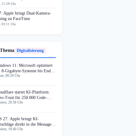
, 11:28 Uhr
7: Apple bringt Dual-Kamera-
ming zu FaceTime
, 03:11 Uhr
 Thema
Digitalisierung
ndows 11: Microsoft optimiert
r 8-Gigabyte-Systeme bis Ende
te, 00:29 Uhr
26
oudflare startet KI-Plattform:
ro-Trust für 250.000 Code-
tern, 20:58 Uhr
obleme
S 27: Apple bringt KI-
rschläge direkt in die Messages-
tern, 19:40 Uhr
p