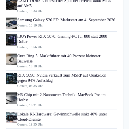
CXMT DDR5: Chinesischer Speicher erreicht 8800 MT/s
auf AM5
Gestern, 15:34 Uhr
Samsung Galaxy S26 FE: Marktstart am 4. September 2026
Gestern, 13:10 Uhr
iBUYPower RTX 5070: Gaming-PC für 800 statt 2000
Dollar
Gestern, 15:56 Uhr
Oura Ring 5: Marktführer mit 40 Prozent kleinerer
Bauweise
Gestern, 18:18 Uhr
RTX 5090: Nvidia verkauft zum MSRP auf QuakeCon
gegen 94% Aufschlag
Gestern, 04:35 Uhr
M6-Chip mit 2-Nanometer-Technik: MacBook Pro im
Herbst
Gestern, 16:31 Uhr
Lokale KI-Hardware: Gewinnschwelle sinkt 40% unter
Cloud-Dienste
Gestern, 19:55 Uhr