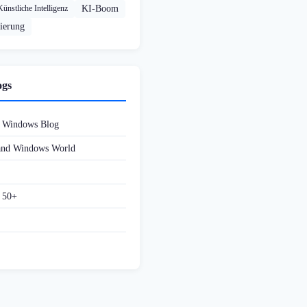
Künstliche Intelligenz
KI-Boom
ierung
ogs
d Windows Blog
 and Windows World
f 50+