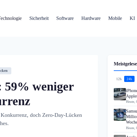
Technologie
Sicherheit
Software
Hardware
Mobile
KI
Meistgelese
ücken
12h
24h
5: 59% weniger
iPhon
Apples
urrenz
Heute, 
Samsu
s Konkurrenz, doch Zero-Day-Lücken
Millio
Woch
hes.
Heute, 