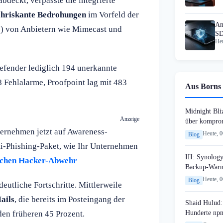
deckt, verpasste die integrierte
chriskante Bedrohungen
im Vorfeld der
An
Gs) von Anbietern wie Mimecast und
SD
Heu
Nu
efender lediglich 194 unerkannte
Fehlalarme, Proofpoint lag mit 483
Aus Borns 
Midnight Bli
Anzeige
über komprom
rnehmen jetzt auf Awareness-
Heute, 
Blog
i-Phishing-Paket, wie Ihr Unternehmen
III: Synology
reichen Hacker-Abwehr
Backup-Warn
Heute, 
Blog
eutliche Fortschritte. Mittlerweile
ails
, die bereits im Posteingang der
Shaid Hulud:
Hunderte npm
den früheren 45 Prozent.