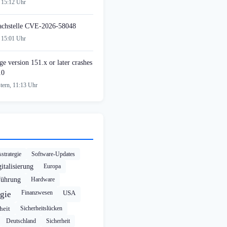
 15:12 Uhr
achstelle CVE-2026-58048
 15:01 Uhr
e version 151.x or later crashes
10
tern, 11:13 Uhr
strategie
Software-Updates
italisierung
Europa
führung
Hardware
Finanzwesen
USA
gie
heit
Sicherheitslücken
Deutschland
Sicherheit