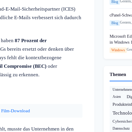
Gestern,
Blog
ud-E-Mail-Sicherheitspartner (ICES)
cPanel-Schw
dliche E-Mails verbessert sich dadurch
Gestern,
Blog
Microsoft Edg
n haben
87 Prozent der
in Windows 
EGs bereits ersetzt oder denken über
Ges
Windows
ays fehlt die kontextbezogene
il Compromise (BEC)
oder
ässig zu erkennen.
Themen
Unternehmens
Asien
Dig
Produktein
ls Film-Download
Technolo
Cybersicher
hlt, musste das Unternehmen in den
Datenschutz