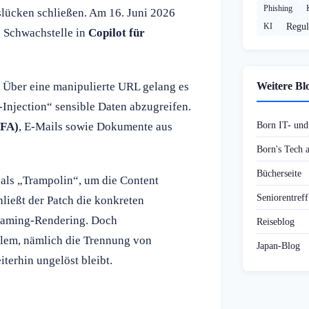
Phishing
slücken schließen. Am 16. Juni 2026
KI
Regul
e Schwachstelle in
Copilot für
: Über eine manipulierte URL gelang es
Weitere Bl
Injection“ sensible Daten abzugreifen.
Born IT- un
2FA)
, E-Mails sowie Dokumente aus
Born's Tech
Bücherseite
 als „Trampolin“, um die Content
Seniorentref
ließt der Patch die konkreten
reaming-Rendering. Doch
Reiseblog
blem, nämlich die Trennung von
Japan-Blog
erhin ungelöst bleibt.