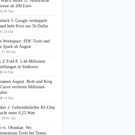
Watch Series 11: Historische
preise ab 200 Euro
04:59 Uhr
Watch 5: Google verdoppelt
nd hebt Preis um 50 Dollar
01:23 Uhr
e Workspace: PDF-Tools und
i Spark ab August
, 17:39 Uhr
 Z Fold 8: 1,44 Millionen
tellungen in Südkorea
06:14 Uhr
pannen August: Ryde und King
 Curve verlieren Millionen
ätze
08:14 Uhr
aker 2: Gehirnähnlicher KI-Chip
ucht unter 0,25 Watt
, 19:01 Uhr
n vs. Obsidian: Wo
entations-Tools bei Teams