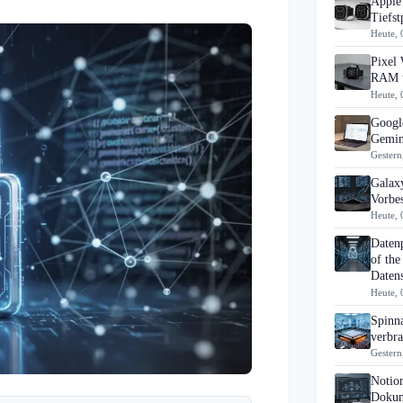
Apple 
Tiefst
Heute, 
Pixel 
RAM u
Heute, 
Googl
Gemin
Gestern
Galaxy
Vorbes
Heute, 
Daten
of the
Datens
Heute, 
Spinn
verbra
Gestern
Notio
Dokum