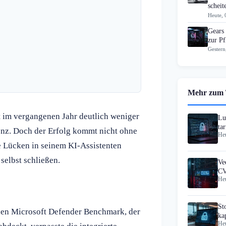
scheit
Heute, 
Gears
zur Pf
Gestern
Mehr zum
t im vergangenen Jahr deutlich weniger
Lu
ta
nz. Doch der Erfolg kommt nicht ohne
Heu
he Lücken in seinem KI-Assistenten
selbst schließen.
Ve
CV
Heu
Da
St
llen Microsoft Defender Benchmark, der
ka
Heu