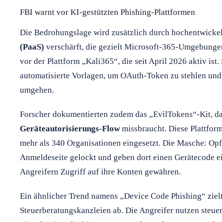
FBI warnt vor KI-gestützten Phishing-Plattformen
Die Bedrohungslage wird zusätzlich durch hochentwicke
(PaaS)
verschärft, die gezielt Microsoft-365-Umgebungen
vor der Plattform „Kali365“, die seit April 2026 aktiv ist.
automatisierte Vorlagen, um OAuth-Token zu stehlen und
umgehen.
Forscher dokumentierten zudem das „EvilTokens“-Kit, d
Geräteautorisierungs-Flow
missbraucht. Diese Plattfor
mehr als 340 Organisationen eingesetzt. Die Masche: Opf
Anmeldeseite gelockt und geben dort einen Gerätecode ei
Angreifern Zugriff auf ihre Konten gewähren.
Ein ähnlicher Trend namens „Device Code Phishing“ zielt
Steuerberatungskanzleien ab. Die Angreifer nutzen steu