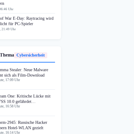
ern
06:46 Uhr
 of War E-Day: Raytracing wird
licht für PC-Spieler
, 21:49 Uhr
 Thema
Cybersicherheit
mma Stealer: Neue Malware
rnt sich als Film-Download
te, 17:09 Uhr
eam One: Kritische Lücke mit
SS 10.0 gefährdet
te, 16:58 Uhr
tensicherungen
orm-2945: Russische Hacker
pern Hotel-WLAN gezielt
te, 16:14 Uhr