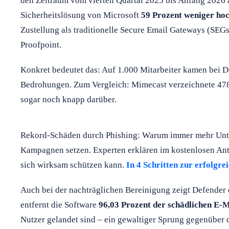
den Zeitraum vom vierten Quartal 2025 bis Anfang 2026 ab
Sicherheitslösung von Microsoft
59 Prozent weniger ho
Zustellung als traditionelle Secure Email Gateways (SE
Proofpoint.
Konkret bedeutet das: Auf 1.000 Mitarbeiter kamen bei D
Bedrohungen. Zum Vergleich: Mimecast verzeichnete 478 
sogar noch knapp darüber.
Rekord-Schäden durch Phishing: Warum immer mehr Unte
Kampagnen setzen. Experten erklären im kostenlosen Ant
sich wirksam schützen kann.
In 4 Schritten zur erfolg
Auch bei der nachträglichen Bereinigung zeigt Defender d
entfernt die Software
96,03 Prozent der schädlichen E-M
Nutzer gelandet sind – ein gewaltiger Sprung gegenüber 