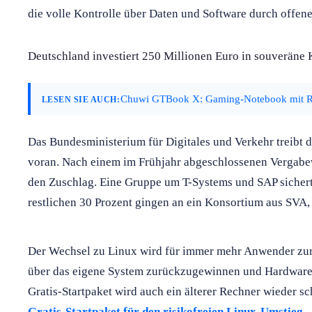
die volle Kontrolle über Daten und Software durch offen
Deutschland investiert 250 Millionen Euro in souveräne
Chuwi GTBook X: Gaming-Notebook mit RT
LESEN SIE AUCH:
Das Bundesministerium für Digitales und Verkehr treibt 
voran. Nach einem im Frühjahr abgeschlossenen Vergabev
den Zuschlag. Eine Gruppe um T-Systems und SAP sicherte
restlichen 30 Prozent gingen an ein Konsortium aus SVA
Der Wechsel zu Linux wird für immer mehr Anwender zur 
über das eigene System zurückzugewinnen und Hardware 
Gratis-Startpaket wird auch ein älterer Rechner wieder sch
Gratis-Startpaket für den risikofreien Linux-Umstieg