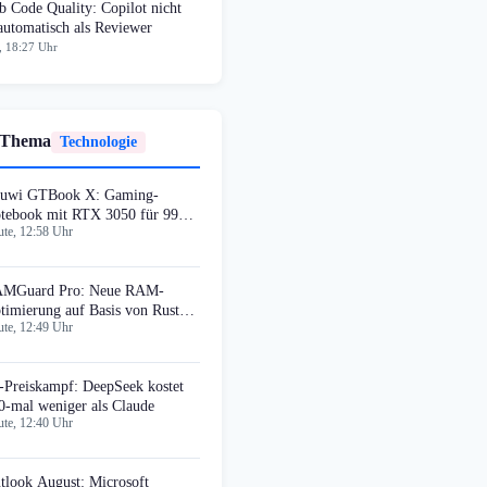
 Code Quality: Copilot nicht
automatisch als Reviewer
, 18:27 Uhr
 Thema
Technologie
uwi GTBook X: Gaming-
tebook mit RTX 3050 für 999
te, 12:58 Uhr
llar
MGuard Pro: Neue RAM-
timierung auf Basis von Rust
te, 12:49 Uhr
d Tauri v2
-Preiskampf: DeepSeek kostet
0-mal weniger als Claude
te, 12:40 Uhr
tlook August: Microsoft