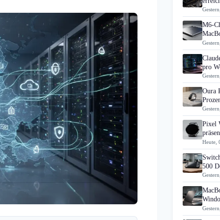
errei
Gestern
M6-Ch
MacBo
Gestern
Claud
pro Wo
Gestern
Oura 
Prozen
Gestern
Pixel
präsen
Heute, 
Switch
500 D
Gestern
MacBo
Windo
Gestern