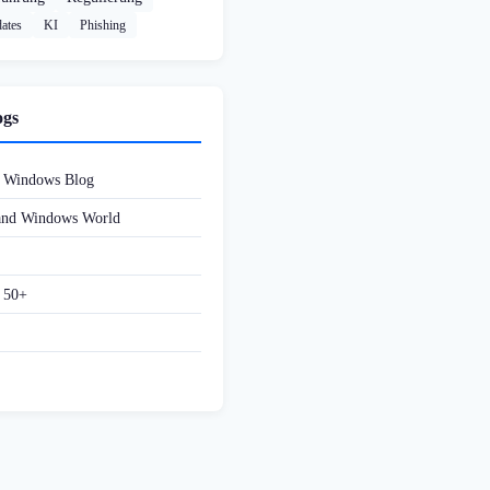
ates
KI
Phishing
ogs
d Windows Blog
 and Windows World
f 50+