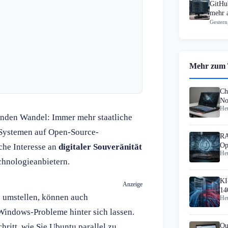
GitHub
mehr 
Gestern
Mehr zum
Ch
No
Heu
Do
genden Wandel: Immer mehr staatliche
n Systemen auf Open-Source-
RA
Op
che Interesse an
digitaler Souveränität
Heu
un
hnologieanbietern.
KI
Anzeige
14
e umstellen, können auch
Heu
Windows-Probleme hinter sich lassen.
hritt, wie Sie Ubuntu parallel zu
Ou