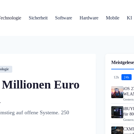
Technologie
Sicherheit
Software
Hardware
Mobile
KI
Meistgelese
ologie
12h
24h
 Millionen Euro
iOS 27
WLAN
d
Gestern
iBUYP
Umstieg auf offene Systeme. 250
für 80
Gestern
CXMT 