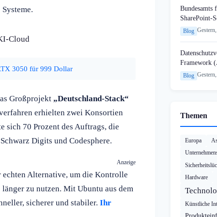
Bundesamts f
e Systeme.
SharePoint-S
Gestern,
Blog
 KI-Cloud
Datenschutzvo
Framework (
X 3050 für 999 Dollar
Gestern,
Blog
das Großprojekt
„Deutschland-Stack“
erfahren erhielten zwei Konsortien
Themen
 sich 70 Prozent des Auftrags, die
, Schwarz Digits und Codesphere.
Europa
As
Unternehmens
Anzeige
Sicherheitslü
echten Alternative, um die Kontrolle
Hardware
länger zu nutzen. Mit Ubuntu aus dem
Technolo
neller, sicherer und stabiler.
Ihr
Künstliche Int
Produktein