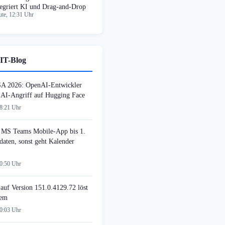
tegriert KI und Drag-and-Drop
te, 12:31 Uhr
IT-Blog
SA 2026: OpenAI-Entwickler
n AI-Angriff auf Hugging Face
08:21 Uhr
MS Teams Mobile-App bis 1.
daten, sonst geht Kalender
00:50 Uhr
auf Version 151.0.4129.72 löst
lem
00:03 Uhr