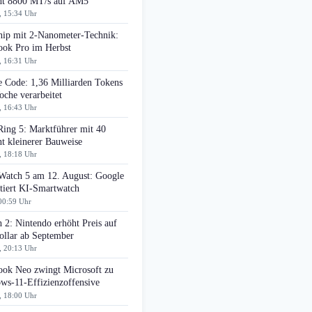
cht 8800 MT/s auf AM5
, 15:34 Uhr
ip mit 2-Nanometer-Technik:
ok Pro im Herbst
, 16:31 Uhr
e Code: 1,36 Milliarden Tokens
che verarbeitet
, 16:43 Uhr
Ring 5: Marktführer mit 40
t kleinerer Bauweise
, 18:18 Uhr
 Watch 5 am 12. August: Google
tiert KI-Smartwatch
00:59 Uhr
 2: Nintendo erhöht Preis auf
ollar ab September
, 20:13 Uhr
ok Neo zwingt Microsoft zu
ws-11-Effizienzoffensive
, 18:00 Uhr