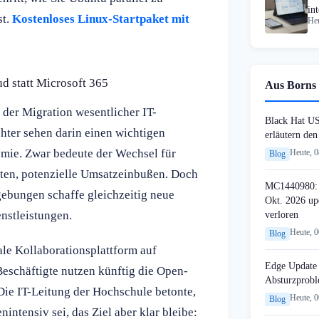
in
st.
Kostenloses Linux-Startpaket mit
Heu
d statt Microsoft 365
Aus Borns 
 der Migration wesentlicher IT-
Black Hat U
ter sehen darin einen wichtigen
erläutern de
omie. Zwar bedeute der Wechsel für
Heute, 
Blog
tzten, potenzielle Umsatzeinbußen. Doch
MC1440980: 
ebungen schaffe gleichzeitig neue
Okt. 2026 up
enstleistungen.
verloren
Heute, 
Blog
ale Kollaborationsplattform auf
Edge Update 
schäftigte nutzen künftig die Open-
Absturzprob
Die IT-Leitung der Hochschule betonte,
Heute, 
Blog
ntensiv sei, das Ziel aber klar bleibe: