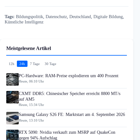
Tags:
Bildungspolitik
,
Datenschutz
,
Deutschland
,
Digitale Bildung
,
Künstliche Intelligenz
Meistgelesene Artikel
12h
24h
7 Tage
30 Tage
PC-Hardware: RAM-Preise explodieren um 400 Prozent
Heute, 06:10 Uhr
CXMT DDR5: Chinesischer Speicher erreicht 8800 MT/s
auf AM5
Heute, 15:34 Uhr
Samsung Galaxy S26 FE: Marktstart am 4. September 2026
Heute, 13:10 Uhr
RTX 5090: Nvidia verkauft zum MSRP auf QuakeCon
gegen 94% Aufschlag