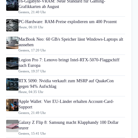
16-Gigabyte-VRAM: Neue Standard für Gaming-
Grafikkarten ab August
Gestern, 21:40 Uhr
PC-Hardware: RAM-Preise explodieren um 400 Prozent
Heute, 06:10 Uhr
MacBook Neo: 60 GB/s Speicher lässt Windows-Laptops alt
aussehen
Gestern, 17:20 Uhr
Legion Pro 7: Lenovo bringt Intel-RTX-5070-Flaggschiff
nach Europa
Gestern, 19:37 Uhr
RTX 5090: Nvidia verkauft zum MSRP auf QuakeCon
gegen 94% Aufschlag
Heute, 04:35 Uhr
Apple Wallet: Vier EU-Länder erhalten Account-Card-
Support
Gestern, 21:49 Uhr
Galaxy Z Flip 8: Samsung macht Klapphandy 100 Dollar
teurer
Gestern, 15:41 Uhr