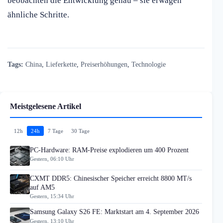
beobachten die Entwicklung genau – sie erwägen
ähnliche Schritte.
Tags:
China
,
Lieferkette
,
Preiserhöhungen
,
Technologie
Meistgelesene Artikel
12h
24h
7 Tage
30 Tage
PC-Hardware: RAM-Preise explodieren um 400 Prozent
Gestern, 06:10 Uhr
CXMT DDR5: Chinesischer Speicher erreicht 8800 MT/s
auf AM5
Gestern, 15:34 Uhr
Samsung Galaxy S26 FE: Marktstart am 4. September 2026
Gestern, 13:10 Uhr