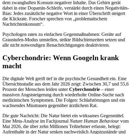
dem zwanghaften Konsum negativer Inhalte. Das Gehirn gerät
dabei in eine Dopamin-Schleife, verstärkt durch einen Negativitäts-
Bias: Jedes zusätzliche negative Wort in einer Überschrift steigert
die Klickrate. Forscher sprechen von „problematischem
Nachrichtenkonsum“.
Psychologen raten zu einfachen Gegenmaßnahmen: Geräte auf
Graustufen-Modus umstellen, strikte Bildschirmzeiten setzen und
alle nicht notwendigen Benachrichtigungen deaktivieren.
Cyberchondrie: Wenn Googeln krank
macht
Die digitale Welt greift tief in die psychische Gesundheit ein. Eine
Übersichtsstudie aus dem Jahr 2026 zeigt: Zwischen 30,7 und 55,6
Prozent der Menschen leiden unter
Cyberchondrie
– einer
massiven Angststeigerung durch wiederholte Online-Suche nach
medizinischen Symptomen. Die Folgen: Schlafstörungen und ein
wachsendes Misstrauen gegenüber ärztlichem Rat.
Die gute Nachricht: Die Natur bietet ein wirksames Gegenmittel.
Eine Meta-Analyse im Fachjournal
Nature Human Behaviour
vom
Mai 2026, die über zehn Millionen Teilnehmer erfasste, belegt:
Aufenthalte in der Natur senken nachweislich Angstzustände und