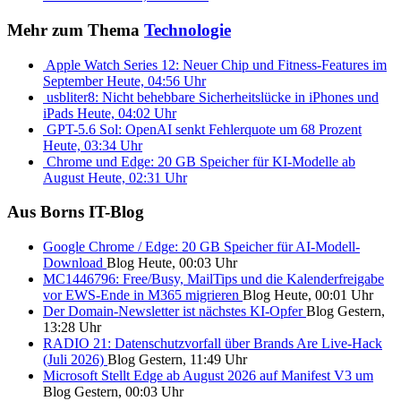
Mehr zum Thema
Technologie
Apple Watch Series 12: Neuer Chip und Fitness-Features im
September
Heute, 04:56 Uhr
usbliter8: Nicht behebbare Sicherheitslücke in iPhones und
iPads
Heute, 04:02 Uhr
GPT-5.6 Sol: OpenAI senkt Fehlerquote um 68 Prozent
Heute, 03:34 Uhr
Chrome und Edge: 20 GB Speicher für KI-Modelle ab
August
Heute, 02:31 Uhr
Aus Borns IT-Blog
Google Chrome / Edge: 20 GB Speicher für AI-Modell-
Download
Blog
Heute, 00:03 Uhr
MC1446796: Free/Busy, MailTips und die Kalenderfreigabe
vor EWS-Ende in M365 migrieren
Blog
Heute, 00:01 Uhr
Der Domain-Newsletter ist nächstes KI-Opfer
Blog
Gestern,
13:28 Uhr
RADIO 21: Datenschutzvorfall über Brands Are Live-Hack
(Juli 2026)
Blog
Gestern, 11:49 Uhr
Microsoft Stellt Edge ab August 2026 auf Manifest V3 um
Blog
Gestern, 00:03 Uhr