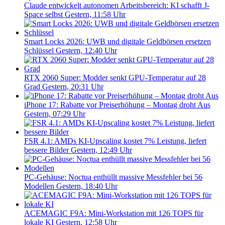
Claude entwickelt autonomen Arbeitsbereich: KI schafft J-
Space selbst
Gestern, 11:58 Uhr
Smart Locks 2026: UWB und digitale Geldbörsen ersetzen
Schlüssel
Gestern, 12:40 Uhr
RTX 2060 Super: Modder senkt GPU-Temperatur auf 28
Grad
Gestern, 20:31 Uhr
iPhone 17: Rabatte vor Preiserhöhung – Montag droht Aus
Gestern, 07:29 Uhr
FSR 4.1: AMDs KI-Upscaling kostet 7% Leistung, liefert
bessere Bilder
Gestern, 12:49 Uhr
PC-Gehäuse: Noctua enthüllt massive Messfehler bei 56
Modellen
Gestern, 18:40 Uhr
ACEMAGIC F9A: Mini-Workstation mit 126 TOPS für
lokale KI
Gestern, 12:58 Uhr