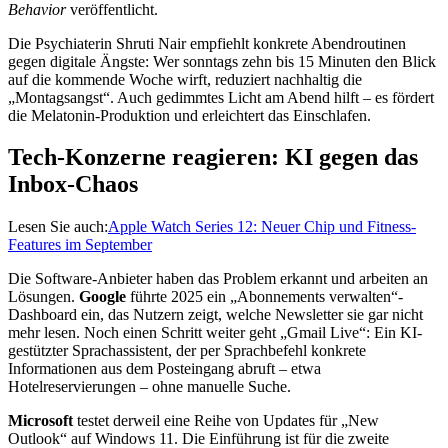
Behavior
veröffentlicht.
Die Psychiaterin Shruti Nair empfiehlt konkrete Abendroutinen
gegen digitale Ängste: Wer sonntags zehn bis 15 Minuten den Blick
auf die kommende Woche wirft, reduziert nachhaltig die
„Montagsangst“. Auch gedimmtes Licht am Abend hilft – es fördert
die Melatonin-Produktion und erleichtert das Einschlafen.
Tech-Konzerne reagieren: KI gegen das
Inbox-Chaos
Lesen Sie auch:
Apple Watch Series 12: Neuer Chip und Fitness-
Features im September
Die Software-Anbieter haben das Problem erkannt und arbeiten an
Lösungen.
Google
führte 2025 ein „Abonnements verwalten“-
Dashboard ein, das Nutzern zeigt, welche Newsletter sie gar nicht
mehr lesen. Noch einen Schritt weiter geht „Gmail Live“: Ein KI-
gestützter Sprachassistent, der per Sprachbefehl konkrete
Informationen aus dem Posteingang abruft – etwa
Hotelreservierungen – ohne manuelle Suche.
Microsoft
testet derweil eine Reihe von Updates für „New
Outlook“ auf Windows 11. Die Einführung ist für die zweite