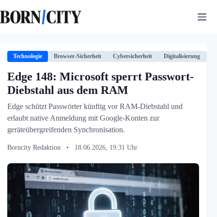
Zum
Inhalt
springen
Technologie
Browser-Sicherheit
Cybersicherheit
Digitalisierung
Te
Edge 148: Microsoft sperrt Passwort-
Diebstahl aus dem RAM
Edge schützt Passwörter künftig vor RAM-Diebstahl und
erlaubt native Anmeldung mit Google-Konten zur
geräteübergreifenden Synchronisation.
Borncity Redaktion
•
18.06.2026, 19:31 Uhr