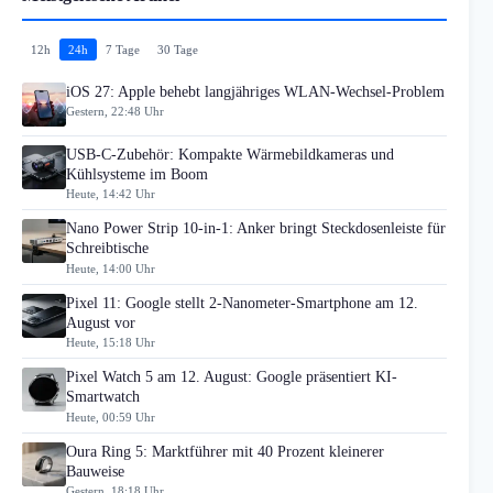
12h
24h
7 Tage
30 Tage
iOS 27: Apple behebt langjähriges WLAN-Wechsel-Problem
Gestern, 22:48 Uhr
USB-C-Zubehör: Kompakte Wärmebildkameras und
Kühlsysteme im Boom
Heute, 14:42 Uhr
Nano Power Strip 10-in-1: Anker bringt Steckdosenleiste für
Schreibtische
Heute, 14:00 Uhr
Pixel 11: Google stellt 2-Nanometer-Smartphone am 12.
August vor
Heute, 15:18 Uhr
Pixel Watch 5 am 12. August: Google präsentiert KI-
Smartwatch
Heute, 00:59 Uhr
Oura Ring 5: Marktführer mit 40 Prozent kleinerer
Bauweise
Gestern, 18:18 Uhr