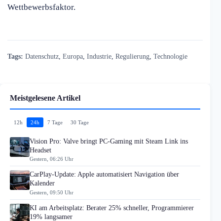
Wettbewerbsfaktor.
Tags:
Datenschutz
,
Europa
,
Industrie
,
Regulierung
,
Technologie
Meistgelesene Artikel
12h
24h
7 Tage
30 Tage
Vision Pro: Valve bringt PC-Gaming mit Steam Link ins
Headset
Gestern, 06:26 Uhr
CarPlay-Update: Apple automatisiert Navigation über
Kalender
Gestern, 09:50 Uhr
KI am Arbeitsplatz: Berater 25% schneller, Programmierer
19% langsamer