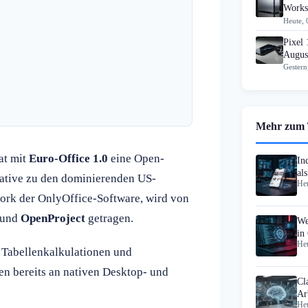
Workst
Heute, 
Pixel 
Augus
Gestern
Mehr zum
at mit
Euro-Office 1.0
eine Open-
In
als
rnative zu den dominierenden US-
Heu
Po
 Fork der OnlyOffice-Software, wird von
und
OpenProject
getragen.
We
in
Heu
Mi
, Tabellenkalkulationen und
en bereits an nativen Desktop- und
Cl
Ar
Heu
sel