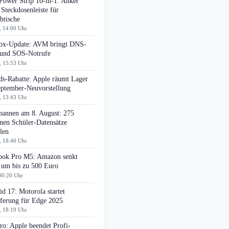
Power Strip 10-in-1: Anker
 Steckdosenleiste für
btische
, 14:00 Uhr
box-Update: AVM bringt DNS-
r und SOS-Notrufe
, 15:53 Uhr
ds-Rabatte: Apple räumt Lager
eptember-Neuvorstellung
, 13:43 Uhr
pannen am 8. August: 275
nen Schüler-Datensätze
len
, 18:46 Uhr
ok Pro M5: Amazon senkt
 um bis zu 500 Euro
00:20 Uhr
d 17: Motorola startet
eferung für Edge 2025
, 18:19 Uhr
o: Apple beendet Profi-