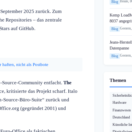
Heute, 
Blog
8. September 2025 zurück. Zum
Kemp LoadMa
he Repositories – das zentrale
8037 angegri
tars auf GitHub.
Gestern,
Blog
Jeans-Herstel
Datenpanne
Gestern,
Blog
 haften, nicht als Postbote
Themen
en-Source-Community entfacht.
The
e, kritisierte das Projekt scharf. Italo
Sicherheitslü
en-Source-Büro-Suite“ zurück und
Hardware
Office.org (gegründet 2001) und
Finanzwesen
Deutschland
Künstliche Int
Euro-Office als faktischen
Digitalisie