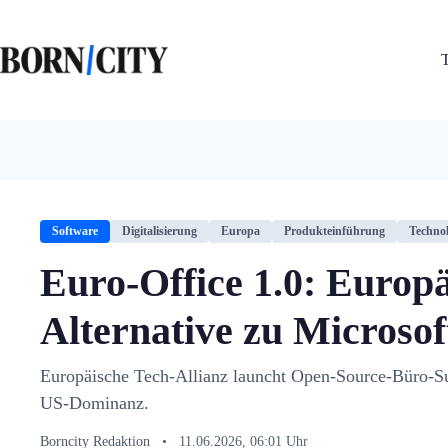
Zum
Inhalt
springen
Software
Digitalisierung
Europa
Produkteinführung
Technol
Euro-Office 1.0: Europ
Alternative zu Microsoft
Europäische Tech-Allianz launcht Open-Source-Büro-Sui
US-Dominanz.
Borncity Redaktion
•
11.06.2026, 06:01 Uhr