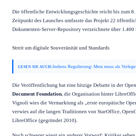
Die öffentliche Entwicklungsgeschichte reicht bis zum 
Zeitpunkt des Launches umfasste das Projekt 22 öffentlic
Dokumenten-Server-Repository verzeichnete über 1.400 S
Streit um digitale Souveränität und Standards
Indiens Regulierung: Meta muss als Verleger
LESEN SIE AUCH:
Die Veröffentlichung hat eine hitzige Debatte in der Op
Document Foundation
, die Organisation hinter LibreOffic
Vignoli wies die Vermarktung als „erste europäische Op
verwies auf die langen Traditionen von StarOffice, Open
LibreOffice (gegründet 2010).
Noch schwerer wiegt ein anderer Vorwurf: Kritiker sehen 