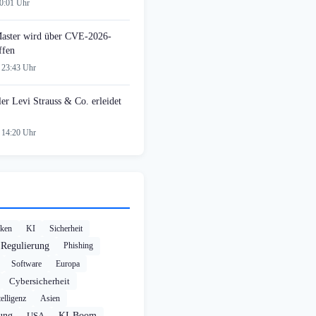
00:01 Uhr
ster wird über CVE-2026-
ffen
 23:43 Uhr
ler Levi Strauss & Co. erleidet
 14:20 Uhr
cken
KI
Sicherheit
Regulierung
Phishing
Software
Europa
Cybersicherheit
elligenz
Asien
rung
USA
KI-Boom