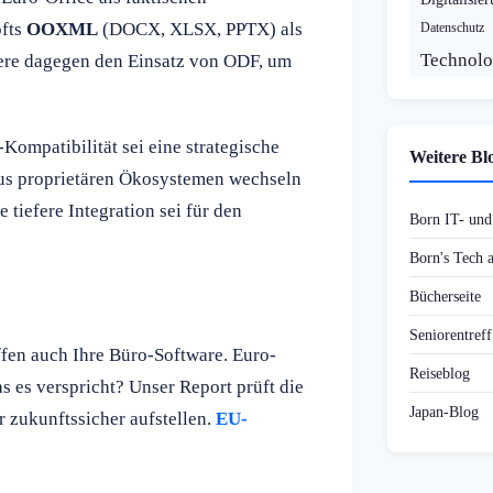
ofts
OOXML
(DOCX, XLSX, PPTX) als
Datenschutz
Technolo
dere dagegen den Einsatz von ODF, um
Kompatibilität sei eine strategische
Weitere Bl
aus proprietären Ökosystemen wechseln
 tiefere Integration sei für den
Born IT- un
Born's Tech
Bücherseite
Seniorentref
fen auch Ihre Büro-Software. Euro-
Reiseblog
as es verspricht? Unser Report prüft die
Japan-Blog
ur zukunftssicher aufstellen.
EU-