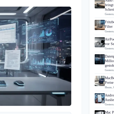
Nano 
bringt
Schrei
Gestern
Fritz
Filte
Gestern
AirPo
vor S
Gestern
Daten
Millio
gestoh
Gestern
MacBo
Preise
Heute, 
Androi
Ausli
Gestern
Mac Pr