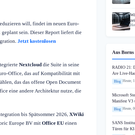
Wi
ze
duzieren will, findet im neuen Euro-
Heu
Sp
 geplant sein. Dieser Report liefert die
gration.
Jetzt kostenlosen
Aus Borns 
tegrierte
Nextcloud
die Suite in seine
RADIO 21: Da
ro-Office, das auf Kompatibilität mit
Are Live-Hac
Heute, 
wählen, das das offene Open Document
Blog
ice eine andere Architektur nutze, die
Microsoft St
Manifest V3
Heute, 
Blog
ntegration bis Spätsommer 2026,
XWiki
fforic Europe BV mit
Office EU
einen
SANS Institut
Türen für KI