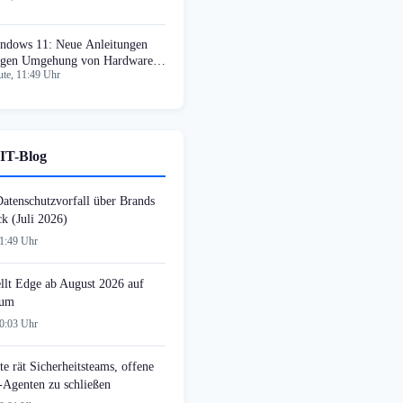
ndows 11: Neue Anleitungen
igen Umgehung von Hardware-
te, 11:49 Uhr
erren
IT-Blog
tenschutzvorfall über Brands
k (Juli 2026)
11:49 Uhr
ellt Edge ab August 2026 auf
 um
00:03 Uhr
e rät Sicherheitsteams, offene
-Agenten zu schließen