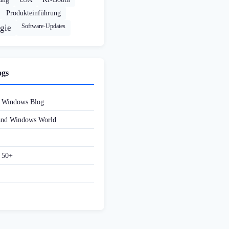
Produkteinführung
Software-Updates
gie
ogs
d Windows Blog
 and Windows World
f 50+