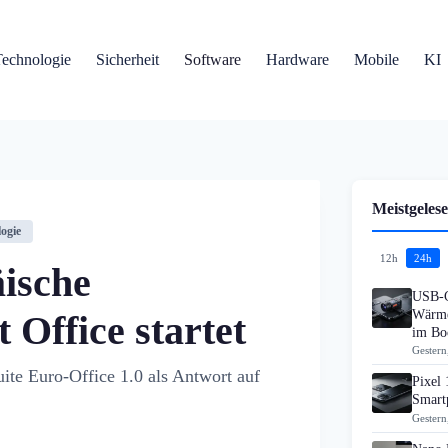
Technologie
Sicherheit
Software
Hardware
Mobile
KI
Meistgelese
ogie
12h
24h
äische
USB-C
Wärme
 Office startet
im B
Gestern
te Euro-Office 1.0 als Antwort auf
Pixel 
Smart
Gestern