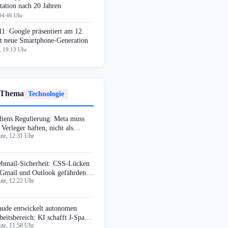
ation nach 20 Jahren
04:46 Uhr
11: Google präsentiert am 12.
t neue Smartphone-Generation
, 19:13 Uhr
 Thema
Technologie
diens Regulierung: Meta muss
 Verleger haften, nicht als
te, 12:31 Uhr
stbote
bmail-Sicherheit: CSS-Lücken
 Gmail und Outlook gefährden
te, 12:22 Uhr
llionen
aude entwickelt autonomen
beitsbereich: KI schafft J-Space
te, 11:58 Uhr
bst