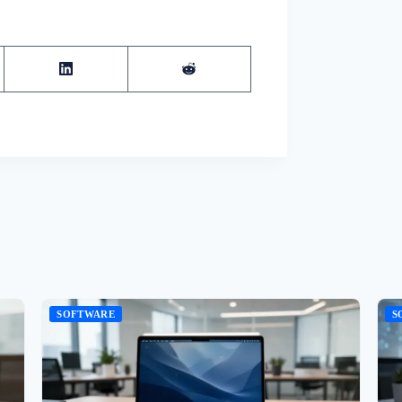
SOFTWARE
S