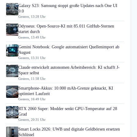
Galaxy S23: Samsung stoppt große Updates nach One UI
9.0
Gestern, 13:28 Uhr
Odysseus: Open-Source-KI mit 85.011 GitHub-Sternen
startet durch
Gestern, 13:49 Uhr
Gemini Notebook: Google automatisiert Quellenimport ab
August
Gestern, 15:31 Uhr
Claude entwickelt autonomen Arbeitsbereich: KI schafft J-
Space selbst
Gestern, 11:58 Uhr
Smartphone-Akkus: 10.000 mAh-Grenze geknackt, KI
optimiert Laufzeit
Gestern, 16:49 Uhr
RTX 2060 Super: Modder senkt GPU-Temperatur auf 28
Grad
Gestern, 20:31 Uhr
Smart Locks 2026: UWB und digitale Geldbörsen ersetzen
Schlüssel