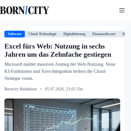
Zum
Inhalt
springen
Software
Cloud-Technologie
Digitalisierung
Finanzsoftware
KI-As
Excel fürs Web: Nutzung in sechs
Jahren um das Zehnfache gestiegen
Microsoft meldet massiven Anstieg der Web-Nutzung. Neue
KI-Funktionen und Xero-Integration treiben die Cloud-
Strategie voran.
Borncity Redaktion
•
05.07.2026, 23:05 Uhr