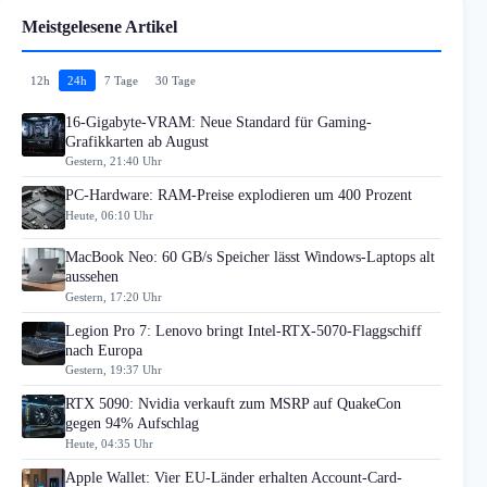
Meistgelesene Artikel
12h
24h
7 Tage
30 Tage
16-Gigabyte-VRAM: Neue Standard für Gaming-
Grafikkarten ab August
Gestern, 21:40 Uhr
PC-Hardware: RAM-Preise explodieren um 400 Prozent
Heute, 06:10 Uhr
MacBook Neo: 60 GB/s Speicher lässt Windows-Laptops alt
aussehen
Gestern, 17:20 Uhr
Legion Pro 7: Lenovo bringt Intel-RTX-5070-Flaggschiff
nach Europa
Gestern, 19:37 Uhr
RTX 5090: Nvidia verkauft zum MSRP auf QuakeCon
gegen 94% Aufschlag
Heute, 04:35 Uhr
Apple Wallet: Vier EU-Länder erhalten Account-Card-