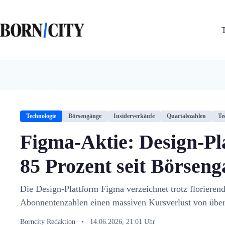
Zum
Inhalt
springen
Technologie
Börsengänge
Insiderverkäufe
Quartalszahlen
Te
Figma-Aktie: Design-Pla
85 Prozent seit Börsen
Die Design-Plattform Figma verzeichnet trotz florieren
Abonnentenzahlen einen massiven Kursverlust von über
Borncity Redaktion
•
14.06.2026, 21:01 Uhr