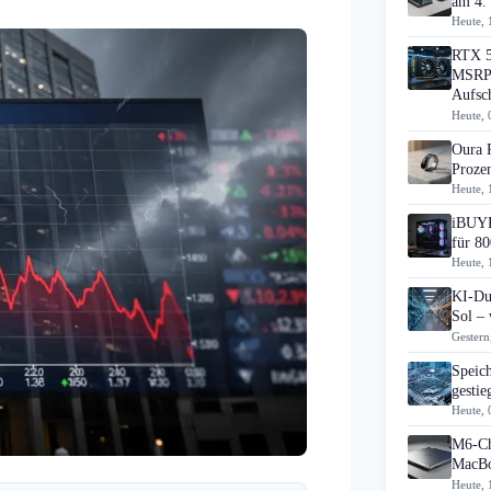
am 4.
Heute, 
RTX 5
MSRP 
Aufsc
Heute, 
Oura 
Prozen
Heute, 
iBUYP
für 80
Heute, 
KI-Du
Sol – 
Gestern
Speic
gesti
Heute, 
M6-Ch
MacBo
Heute, 