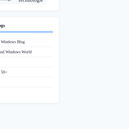
Technologie
ogs
d Windows Blog
 and Windows World
f 50+