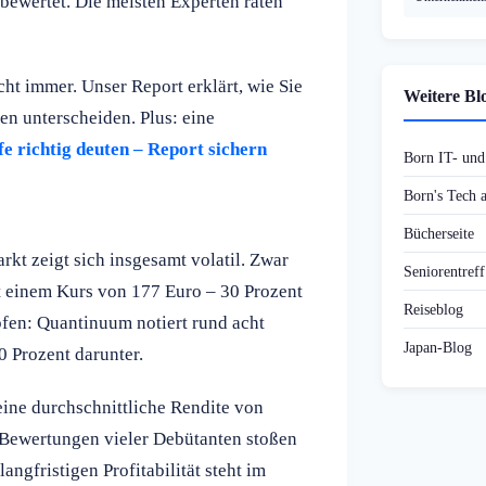
bewertet. Die meisten Experten raten
ht immer. Unser Report erklärt, wie Sie
Weitere Bl
n unterscheiden. Plus: eine
e richtig deuten – Report sichern
Born IT- un
Born's Tech
Bücherseite
rkt zeigt sich insgesamt volatil. Zwar
Seniorentref
t einem Kurs von 177 Euro – 30 Prozent
Reiseblog
fen: Quantinuum notiert rund acht
Japan-Blog
0 Prozent darunter.
eine durchschnittliche Rendite von
 Bewertungen vieler Debütanten stoßen
ngfristigen Profitabilität steht im