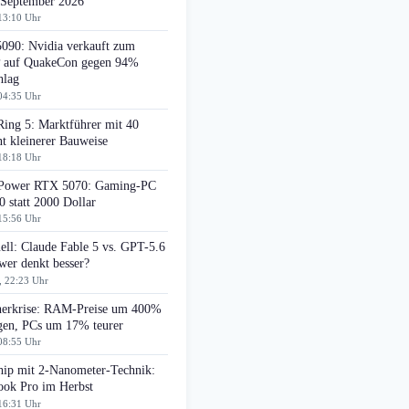
 September 2026
13:10 Uhr
090: Nvidia verkauft zum
auf QuakeCon gegen 94%
hlag
04:35 Uhr
Ring 5: Marktführer mit 40
t kleinerer Bauweise
18:18 Uhr
ower RTX 5070: Gaming-PC
0 statt 2000 Dollar
15:56 Uhr
ell: Claude Fable 5 vs. GPT-5.6
wer denkt besser?
, 22:23 Uhr
herkrise: RAM-Preise um 400%
egen, PCs um 17% teurer
08:55 Uhr
ip mit 2-Nanometer-Technik:
ok Pro im Herbst
16:31 Uhr