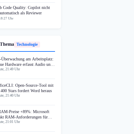
 Code Quality: Copilot nicht
automatisch als Reviewer
18:27 Uhr
 Thema
Technologie
-Überwachung am Arbeitsplatz:
ue Hardware erfasst Audio und
te, 21:49 Uhr
deo
ficeCLI: Open-Source-Tool mit
.400 Stars fordert Word heraus
te, 21:40 Uhr
AM-Preise +89%: Microsoft
nkt RAM-Anforderungen für
te, 21:01 Uhr
ndows 11