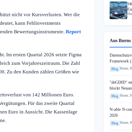
SK
Eu
hützt nicht vor Kursverlusten. Wer die
Heu
 deutet, kann Fehlinvestments
eidenden Bewertungsinstrumente.
Report
Aus Borns 
cht. Im ersten Quartal 2026 setzte Figma
Datenschutzvo
Framework (
leich zum Vorjahreszeitraum. Die Zahl
Heute, 
Blog
000. Zu den Kunden zählen Größen wie
"deGDID" en
blockt Neuan
ttoverlust von 142 Millionen Euro.
Heute, 
Blog
ergütungen. Für das zweite Quartal
N-able N-cen
nen Euro in Aussicht. Die Kassenlage
2026
ne.
Heute, 
Blog