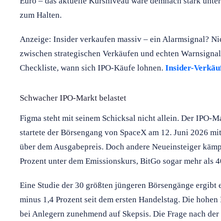
Euro – das aktuelle Kursniveau wäre demnach stark unter
zum Halten.
Anzeige: Insider verkaufen massiv – ein Alarmsignal? Nic
zwischen strategischen Verkäufen und echten Warnsignale
Checkliste, wann sich IPO-Käufe lohnen.
Insider-Verkäuf
Schwacher IPO-Markt belastet
Figma steht mit seinem Schicksal nicht allein. Der IPO-Ma
startete der Börsengang von SpaceX am 12. Juni 2026 mi
über dem Ausgabepreis. Doch andere Neueinsteiger kämp
Prozent unter dem Emissionskurs, BitGo sogar mehr als 4
Eine Studie der 30 größten jüngeren Börsengänge ergibt 
minus 1,4 Prozent seit dem ersten Handelstag. Die hohen
bei Anlegern zunehmend auf Skepsis. Die Frage nach der la