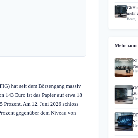
GitHub
mehr 
Heute, 
Mehr zum
KI
Ne
Heu
Vi
 FIG) hat seit dem Börsengang massiv
Of
26
n 143 Euro ist das Papier auf etwa 18
Heu
5 Prozent. Am 12. Juni 2026 schloss
0 Prozent gegenüber dem Niveau von
DR
se
Heu
Wi