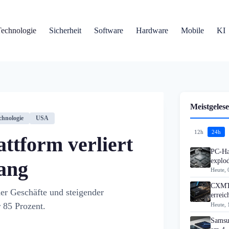
Technologie
Sicherheit
Software
Hardware
Mobile
KI
Meistgelese
chnologie
USA
12h
24h
ttform verliert
PC-Ha
explo
gang
Heute, 
CXMT 
der Geschäfte und steigender
errei
 85 Prozent.
Heute, 
Samsu