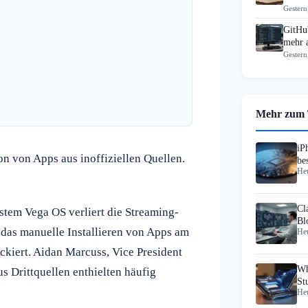
Gestern
GitHub
mehr 
Gestern
Mehr zum
iP
on von Apps aus inoffiziellen Quellen.
be
Heu
Cl
stem Vega OS verliert die Streaming-
Bl
 das manuelle Installieren von Apps am
Heu
8
ockiert. Aidan Marcuss, Vice President
Wh
 Drittquellen enthielten häufig
St
Heu
Gr