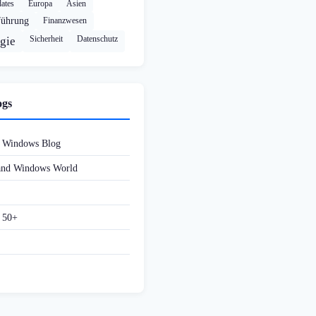
ates
Europa
Asien
führung
Finanzwesen
Sicherheit
Datenschutz
gie
ogs
d Windows Blog
 and Windows World
f 50+