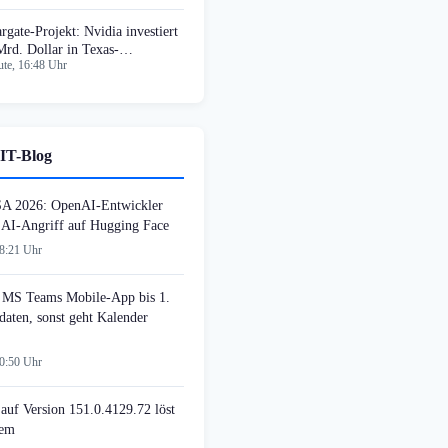
argate-Projekt: Nvidia investiert
Mrd. Dollar in Texas-
te, 16:48 Uhr
rominfrastruktur
IT-Blog
SA 2026: OpenAI-Entwickler
n AI-Angriff auf Hugging Face
08:21 Uhr
MS Teams Mobile-App bis 1.
daten, sonst geht Kalender
00:50 Uhr
auf Version 151.0.4129.72 löst
lem