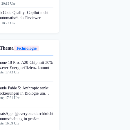
, 20:13 Uhr
 Code Quality: Copilot nicht
automatisch als Reviewer
, 18:27 Uhr
 Thema
Technologie
hone 18 Pro: A20-Chip mit 30%
sserer Energieeffizienz kommt
te, 17:43 Uhr
aude Fable 5: Anthropic senkt
ockierungen in Biologie um
te, 17:21 Uhr
5%
atsApp: @everyone durchbricht
ummschaltung in großen
te, 16:59 Uhr
uppen