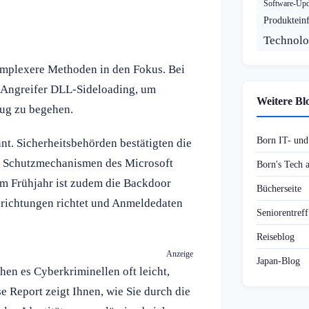
Software-Upd
Produktein
Technolo
mplexere Methoden in den Fokus. Bei
 Angreifer DLL-Sideloading, um
Weitere Bl
g zu begehen.
Born IT- un
. Sicherheitsbehörden bestätigten die
 Schutzmechanismen des Microsoft
Born's Tech
em Frühjahr ist zudem die Backdoor
Bücherseite
inrichtungen richtet und Anmeldedaten
Seniorentref
Reiseblog
Anzeige
Japan-Blog
en es Cyberkriminellen oft leicht,
 Report zeigt Ihnen, wie Sie durch die