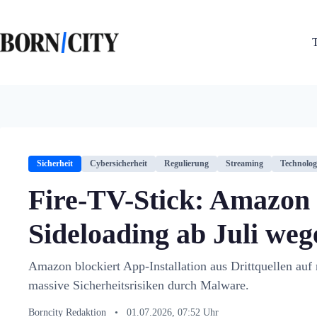
Zum
Inhalt
springen
Sicherheit
Cybersicherheit
Regulierung
Streaming
Technolog
Fire-TV-Stick: Amazon 
Sideloading ab Juli we
Amazon blockiert App-Installation aus Drittquellen auf
massive Sicherheitsrisiken durch Malware.
Borncity Redaktion
•
01.07.2026, 07:52 Uhr