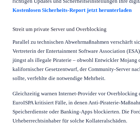
richtigen Updates und Sicherheitseinstellungen Ihre digit
Kostenlosen Sicherheits-Report jetzt herunterladen
Streit um private Server und Overblocking
Parallel zu technischen Abwehrmaßnahmen verschärft sich
Vertreterin der Entertainment Software Association (ESA)
jüngst als illegale Piraterie – obwohl Entwickler Mojang 
kalifornischer Gesetzentwurf, der Community-Server nach
sollte, verfehlte die notwendige Mehrheit.
Gleichzeitig warnen Internet-Provider vor Overblocking
EuroISPA kritisiert Fälle, in denen Anti-Piraterie-Maßna
Speicherdienste oder Banking-Apps blockierten. Die Ford
Urheberrechtsinhaber für solche Kollateralschäden.