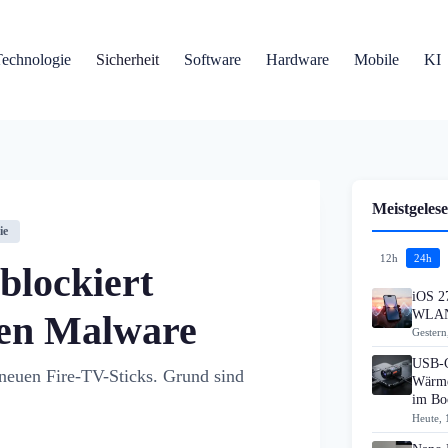
Technologie
Sicherheit
Software
Hardware
Mobile
KI
Meistgelese
ie
12h
24h
blockiert
iOS 27
WLAN
gen Malware
Gestern
USB-C
 neuen Fire-TV-Sticks. Grund sind
Wärme
im B
Heute, 