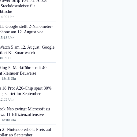
Power Strip 10-in-1: Anker
 Steckdosenleiste für
btische
14:00 Uhr
11: Google stellt 2-Nanometer-
phone am 12. August vor
15:18 Uhr
 Watch 5 am 12. August: Google
tiert KI-Smartwatch
00:59 Uhr
Ring 5: Marktführer mit 40
t kleinerer Bauweise
, 18:18 Uhr
e 18 Pro: A20-Chip spart 30%
e, startet im September
12:03 Uhr
ok Neo zwingt Microsoft zu
ws-11-Effizienzoffensive
, 18:00 Uhr
 2: Nintendo erhöht Preis auf
ollar ab September