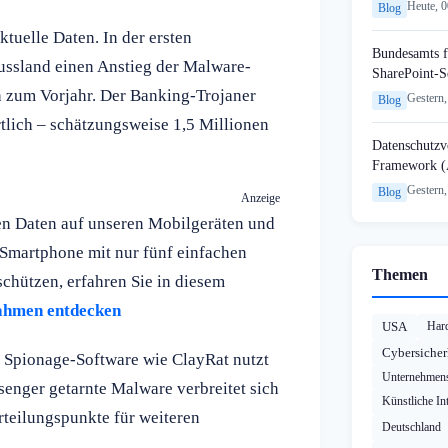
Heute, 
Blog
uelle Daten. In der ersten
Bundesamts f
Russland einen Anstieg der Malware-
SharePoint-S
h zum Vorjahr. Der Banking-Trojaner
Gestern,
Blog
tlich – schätzungsweise 1,5 Millionen
Datenschutzvo
Framework (
Gestern,
Blog
Anzeige
n Daten auf unseren Mobilgeräten und
-Smartphone mit nur fünf einfachen
Themen
hützen, erfahren Sie in diesem
ahmen entdecken
USA
Har
Cybersicher
h Spionage-Software wie ClayRat nutzt
Unternehmens
senger getarnte Malware verbreitet sich
Künstliche Int
rteilungspunkte für weiteren
Deutschland