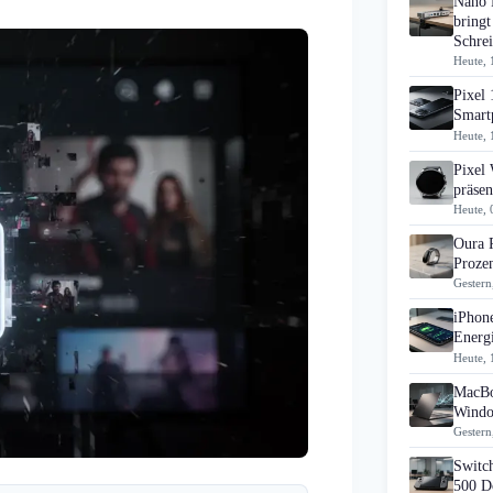
Nano 
bringt
Schrei
Heute, 
Pixel 
Smart
Heute, 
Pixel
präsen
Heute, 
Oura 
Prozen
Gestern
iPhon
Energi
Heute, 
MacBo
Windo
Gestern
Switch
500 D