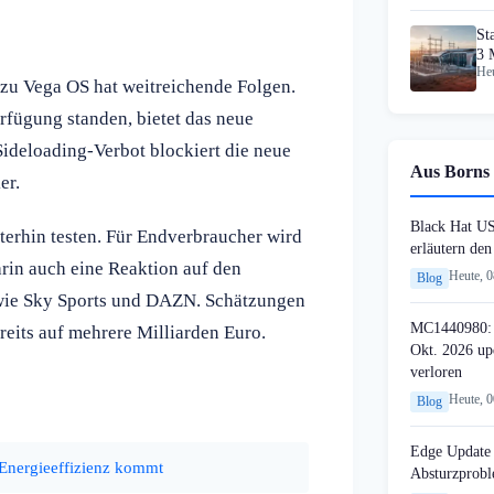
St
3 
Heu
St
 zu Vega OS hat weitreichende Folgen.
fügung standen, bietet das neue
ideloading-Verbot blockiert die neue
Aus Borns 
er.
Black Hat U
erhin testen. Für Endverbraucher wird
erläutern de
rin auch eine Reaktion auf den
Heute, 
Blog
 wie Sky Sports und DAZN. Schätzungen
MC1440980: 
reits auf mehrere Milliarden Euro.
Okt. 2026 up
verloren
Heute, 
Blog
Edge Update 
Energieeffizienz kommt
Absturzprob