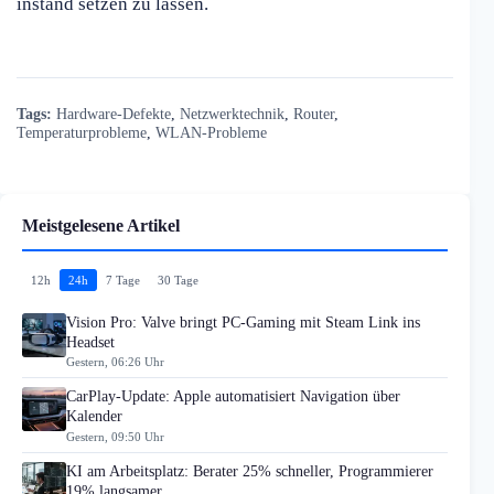
instand setzen zu lassen.
Tags:
Hardware-Defekte
,
Netzwerktechnik
,
Router
,
Temperaturprobleme
,
WLAN-Probleme
Meistgelesene Artikel
12h
24h
7 Tage
30 Tage
Vision Pro: Valve bringt PC-Gaming mit Steam Link ins
Headset
Gestern, 06:26 Uhr
CarPlay-Update: Apple automatisiert Navigation über
Kalender
Gestern, 09:50 Uhr
KI am Arbeitsplatz: Berater 25% schneller, Programmierer
19% langsamer