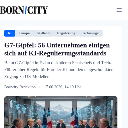
Zum
Inhalt
springen
KI
Europa
KI-Boom
Regulierung
Technologie
G7-Gipfel: 56 Unternehmen einigen
sich auf KI-Regulierungsstandards
Beim G7-Gipfel in Évian diskutieren Staatschefs und Tech-
Führer über Regeln für Frontier-KI und den eingeschränkten
Zugang zu US-Modellen.
Borncity Redaktion
•
17.06.2026, 14:19 Uhr