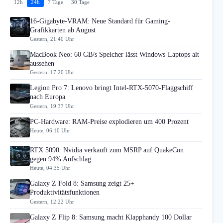
12h
24h
7 Tage
30 Tage
16-Gigabyte-VRAM: Neue Standard für Gaming-
Grafikkarten ab August
Gestern, 21:40 Uhr
MacBook Neo: 60 GB/s Speicher lässt Windows-Laptops alt
aussehen
Gestern, 17:20 Uhr
Legion Pro 7: Lenovo bringt Intel-RTX-5070-Flaggschiff
nach Europa
Gestern, 19:37 Uhr
PC-Hardware: RAM-Preise explodieren um 400 Prozent
Heute, 06:10 Uhr
RTX 5090: Nvidia verkauft zum MSRP auf QuakeCon
gegen 94% Aufschlag
Heute, 04:35 Uhr
Galaxy Z Fold 8: Samsung zeigt 25+
Produktivitätsfunktionen
Gestern, 12:22 Uhr
Galaxy Z Flip 8: Samsung macht Klapphandy 100 Dollar