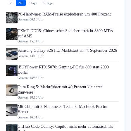
12h
24h
7 Tage
30 Tage
PC-Hardware: RAM-Preise explodieren um 400 Prozent
Gestern, 06:10 Uhr
CXMT DDR5: Chinesischer Speicher erreicht 8800 MT/s
auf AM5
Gestern, 15:34 Uhr
Samsung Galaxy S26 FE: Marktstart am 4. September 2026
Gestern, 13:10 Uhr
iBUYPower RTX 5070: Gaming-PC für 800 statt 2000
Dollar
Gestern, 15:56 Uhr
Oura Ring 5: Marktführer mit 40 Prozent kleinerer
Bauweise
Gestern, 18:18 Uhr
M6-Chip mit 2-Nanometer-Technik: MacBook Pro im
Herbst
Gestern, 16:31 Uhr
GitHub Code Quality: Copilot nicht mehr automatisch als