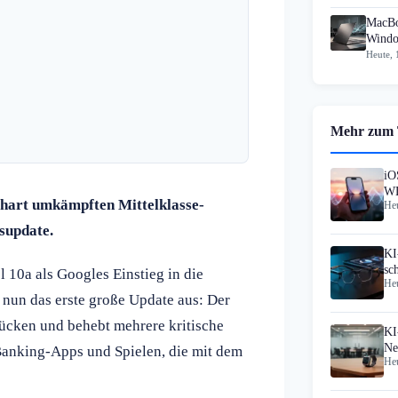
MacBo
Windo
Heute, 
Mehr zum
iO
WL
 hart umkämpften Mittelklasse-
Heu
supdate.
KI
sc
l 10a als Googles Einstieg in die
Heu
Gl
r nun das erste große Update aus: Der
lücken und behebt mehrere kritische
KI
Ne
Banking-Apps und Spielen, die mit dem
Heu
Vi