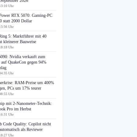
 September 2026
13:10 Uhr
ower RTX 5070: Gaming-PC
0 statt 2000 Dollar
15:56 Uhr
Ring 5: Marktführer mit 40
t kleinerer Bauweise
18:18 Uhr
090: Nvidia verkauft zum
auf QuakeCon gegen 94%
hlag
04:35 Uhr
herkrise: RAM-Preise um 400%
egen, PCs um 17% teurer
08:55 Uhr
ip mit 2-Nanometer-Technik:
ok Pro im Herbst
16:31 Uhr
 Code Quality: Copilot nicht
automatisch als Reviewer
18:27 Uhr