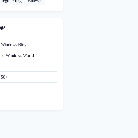
Regulierung
Hardware
ogs
d Windows Blog
 and Windows World
f 50+