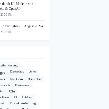
s durch KI-Modelle von
Meta & OpenAI
 20:30 Uhr
0.3 verfügbar (6. August 2026)
 20:20 Uhr
gitalisierung
Datenschutz
Asien
gie
ates
KI-Boom
Deutschland
strategie
Finanzwesen
cken
USA
elligenz
KI
Phishing
heit
Produkteinführung