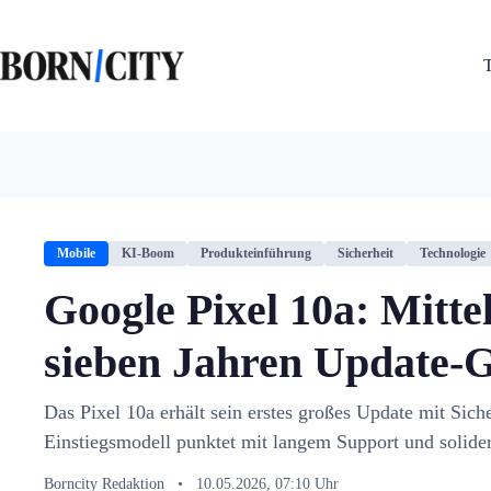
Zum
Inhalt
springen
Mobile
KI-Boom
Produkteinführung
Sicherheit
Technologie
Google Pixel 10a: Mitte
sieben Jahren Update-G
Das Pixel 10a erhält sein erstes großes Update mit Sich
Einstiegsmodell punktet mit langem Support und solider
Borncity Redaktion
•
10.05.2026, 07:10 Uhr