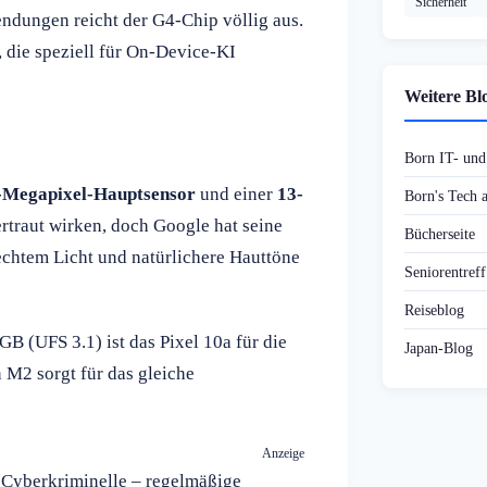
Sicherheit
ndungen reicht der G4-Chip völlig aus.
 die speziell für On-Device-KI
Weitere Bl
Born IT- un
-Megapixel-Hauptsensor
und einer
13-
Born's Tech
rtraut wirken, doch Google hat seine
Bücherseite
echtem Licht und natürlichere Hauttöne
Seniorentref
Reiseblog
B (UFS 3.1) ist das Pixel 10a für die
Japan-Blog
n M2 sorgt für das gleiche
Anzeige
r Cyberkriminelle – regelmäßige