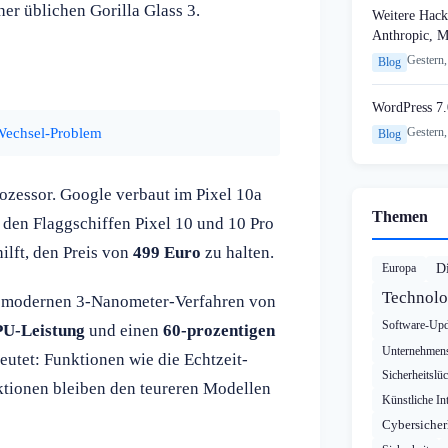
er üblichen Gorilla Glass 3.
Weitere Hack
Anthropic, 
Gestern,
Blog
WordPress 7.
Wechsel-Problem
Gestern,
Blog
rozessor. Google verbaut im Pixel 10a
Themen
 den Flaggschiffen Pixel 10 und 10 Pro
ilft, den Preis von
499 Euro
zu halten.
Europa
Di
Technolo
 im modernen 3-Nanometer-Verfahren von
Software-Upd
PU-Leistung
und einen
60-prozentigen
Unternehmens
tet: Funktionen wie die Echtzeit-
Sicherheitslü
tionen bleiben den teureren Modellen
Künstliche Int
Cybersicher