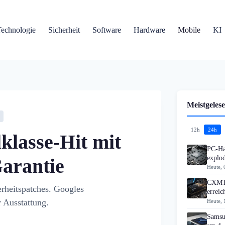
Technologie
Sicherheit
Software
Hardware
Mobile
KI
Meistgelese
12h
24h
lklasse-Hit mit
PC-Ha
explo
arantie
Heute, 
CXMT 
erheitspatches. Googles
errei
 Ausstattung.
Heute, 
Samsu