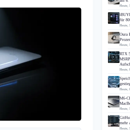
am 4.
Heute, 
iBUYP
für 80
Heute, 
Oura 
Prozen
Heute, 
RTX 5
MSRP 
Aufsc
Heute, 
Speic
gesti
Heute, 
M6-Ch
MacBo
Heute, 
GitHub
mehr 
Heute, 