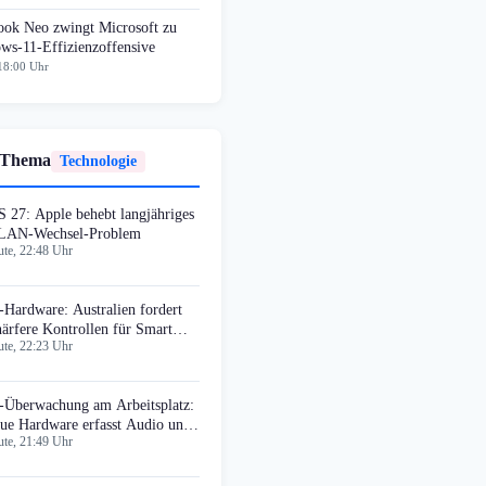
ok Neo zwingt Microsoft zu
ws-11-Effizienzoffensive
18:00 Uhr
 Thema
Technologie
S 27: Apple behebt langjähriges
AN-Wechsel-Problem
te, 22:48 Uhr
-Hardware: Australien fordert
härfere Kontrollen für Smart
te, 22:23 Uhr
asses
-Überwachung am Arbeitsplatz:
ue Hardware erfasst Audio und
te, 21:49 Uhr
deo