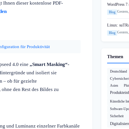
gt Ihnen dieser kostenlose PDF-
WordPress 7.
den
Gestern,
Blog
Linux: suTR
Gestern,
Blog
iguration für Produktivität
Themen
apseed 4.0 eine
„Smart Masking“-
Deutschland
intergründe und isoliert sie
Cybersicher
 – ob für gezielte
Asien
Phi
 ohne den Rest des Bildes zu
Produktein
Künstliche Int
Software-Upd
Sicherheit
Digitalisie
ung und Luminanz einzelner Farbkanäle