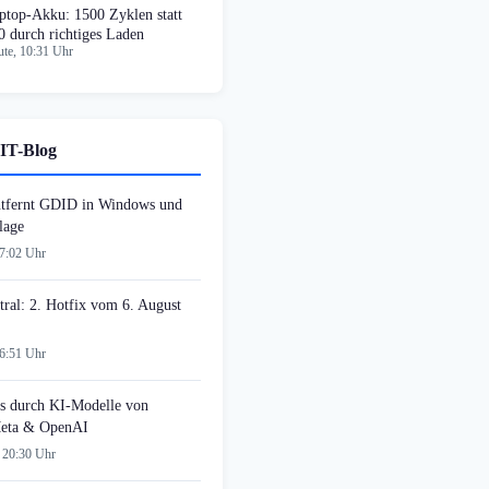
ptop-Akku: 1500 Zyklen statt
0 durch richtiges Laden
te, 10:31 Uhr
IT-Blog
tfernt GDID in Windows und
lage
07:02 Uhr
tral: 2. Hotfix vom 6. August
06:51 Uhr
s durch KI-Modelle von
Meta & OpenAI
 20:30 Uhr