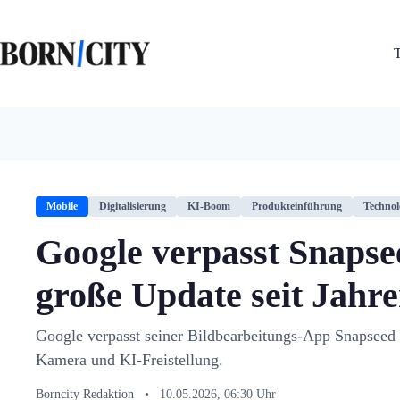
Zum
Inhalt
springen
Mobile
Digitalisierung
KI-Boom
Produkteinführung
Technol
Google verpasst Snapse
große Update seit Jahr
Google verpasst seiner Bildbearbeitungs-App Snapseed 
Kamera und KI-Freistellung.
Borncity Redaktion
•
10.05.2026, 06:30 Uhr