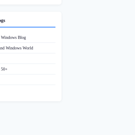
ogs
d Windows Blog
 and Windows World
f 50+