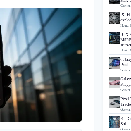
RTX-5
Gestern
PC-Ha
explo
Heute, 
RTX 5
MSRP 
Aufsc
Heute, 
Galax
Produk
Gestern
Galax
Klapp
Gestern
Pixel 
Track
Gestern
KI-Du
Sol – 
Gestern