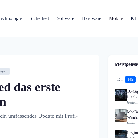
Technologie
Sicherheit
Software
Hardware
Mobile
KI
Meistgelese
ogie
12h
24h
ed das erste
16-Gi
für G
en
Gestern
MacBo
ein umfassendes Update mit Profi-
Windo
Gestern
Legion