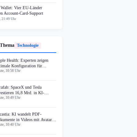
 Wallet: Vier EU-Länder
ten Account-Card-Support
, 21:49 Uhr
 Thema
Technologie
ple Health: Experten zeigen
timale Konfiguration für
te, 10:58 Uhr
oduktivität
rafab: SpaceX und Tesla
vestieren 16,8 Mrd. in KI-
te, 10:49 Uhr
ipfabrik
castia: KI wandelt PDF-
kumente in Videos mit Avataren
te, 10:40 Uhr
m