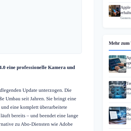
Apple
erhal
Gestern
Mehr zum
Ap
op
4.0 eine professionelle Kamera und
Heu
Pr
Te
in
ndlegenden Update unterzogen. Die
Heu
Ch
oße Umbau seit Jahren. Sie bringt eine
 und eine komplett überarbeitete
Re
Do
läuft bereits – und beendet eine lange
Heu
u
ternative zu Abo-Diensten wie Adobe