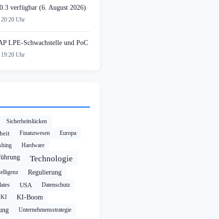
0.3 verfügbar (6. August 2026)
 20:20 Uhr
AP LPE-Schwachstelle und PoC
 19:20 Uhr
Sicherheitslücken
heit
Finanzwesen
Europa
shing
Hardware
führung
Technologie
elligenz
Regulierung
ates
USA
Datenschutz
KI
KI-Boom
rung
Unternehmensstrategie