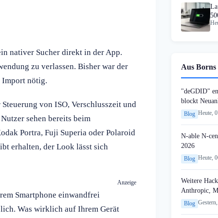
La
50
Heu
n nativer Sucher direkt in der App.
endung zu verlassen. Bisher war der
Aus Borns 
Import nötig.
"deGDID" en
blockt Neuan
 Steuerung von ISO, Verschlusszeit und
Heute, 
Blog
. Nutzer sehen bereits beim
Kodak Portra, Fuji Superia oder Polaroid
N-able N-cen
2026
ibt erhalten, der Look lässt sich
Heute, 
Blog
Weitere Hack
Anzeige
Anthropic, 
hrem Smartphone einwandfrei
Gestern,
Blog
lich. Was wirklich auf Ihrem Gerät