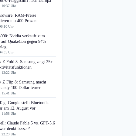
070-Flaggschiff nach Europa
, 19:37 Uhr
rdware: RAM-Preise
dieren um 400 Prozent
06:10 Uhr
090: Nvidia verkauft zum
auf QuakeCon gegen 94%
hlag
04:35 Uhr
y Z Fold 8: Samsung zeigt 25+
tivitätsfunktionen
, 12:22 Uhr
y Z Flip 8: Samsung macht
handy 100 Dollar teurer
, 15:41 Uhr
Tag: Google stellt Bluetooth-
er am 12. August vor
, 11:58 Uhr
ell: Claude Fable 5 vs. GPT-5.6
wer denkt besser?
, 22:23 Uhr