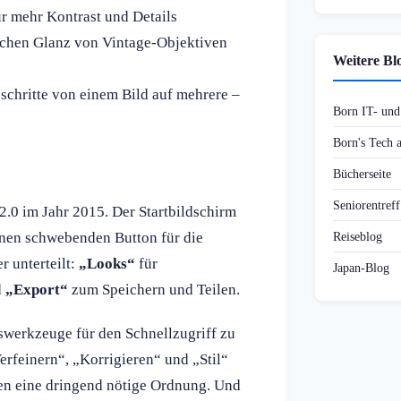
r mehr Kontrast und Details
ichen Glanz von Vintage-Objektiven
Weitere Bl
chritte von einem Bild auf mehrere –
Born IT- un
Born's Tech
Bücherseite
Seniorentref
 2.0 im Jahr 2015. Der Startbildschirm
einen schwebenden Button für die
Reiseblog
r unterteilt:
„Looks“
für
Japan-Blog
d
„Export“
zum Speichern und Teilen.
gswerkzeuge für den Schnellzugriff zu
erfeinern“, „Korrigieren“ und „Stil“
gen eine dringend nötige Ordnung. Und