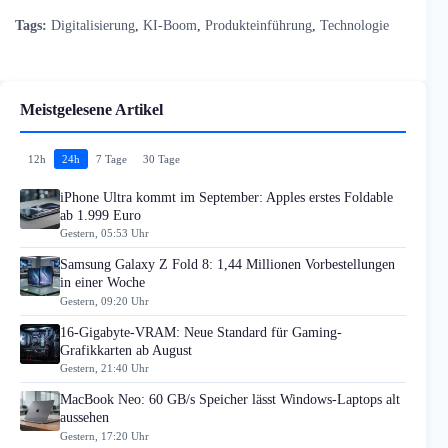
Tags:
Digitalisierung
,
KI-Boom
,
Produkteinführung
,
Technologie
Meistgelesene Artikel
12h
24h
7 Tage
30 Tage
iPhone Ultra kommt im September: Apples erstes Foldable
ab 1.999 Euro
Gestern, 05:53 Uhr
Samsung Galaxy Z Fold 8: 1,44 Millionen Vorbestellungen
in einer Woche
Gestern, 09:20 Uhr
16-Gigabyte-VRAM: Neue Standard für Gaming-
Grafikkarten ab August
Gestern, 21:40 Uhr
MacBook Neo: 60 GB/s Speicher lässt Windows-Laptops alt
aussehen
Gestern, 17:20 Uhr