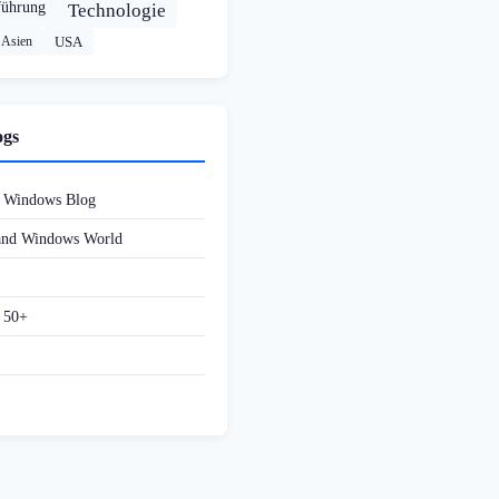
führung
Technologie
Asien
USA
ogs
d Windows Blog
 and Windows World
f 50+