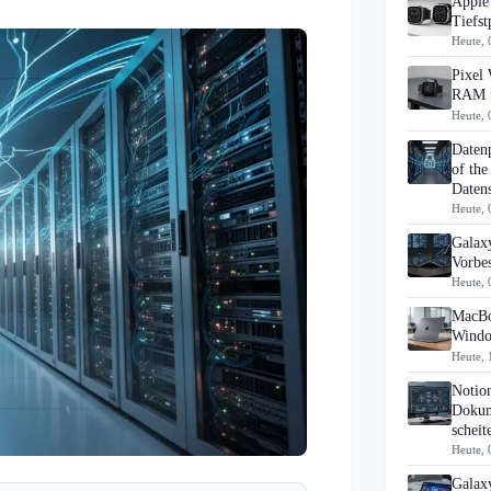
Apple 
Tiefst
Heute, 
Pixel 
RAM u
Heute, 
Daten
of the
Datens
Heute, 
Galaxy
Vorbes
Heute, 
MacBo
Windo
Heute, 
Notio
Dokum
scheit
Heute, 
Galax