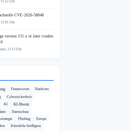
 15:12 Uhr
achstelle CVE-2026-58048
 15:01 Uhr
e version 151.x or later crashes
10
tern, 11:13 Uhr
rung
Finanzwesen
Hardware
g
Cybersicherheit
KI
KI-Boom
ates
Datenschutz
strategie
Phishing
Europa
cken
Künstliche Intelligenz