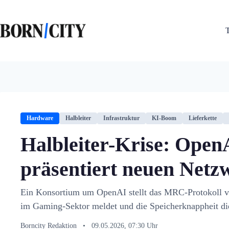
Zum
Inhalt
springen
Hardware
Halbleiter
Infrastruktur
KI-Boom
Lieferkette
Halbleiter-Krise: Open
präsentiert neuen Netz
Ein Konsortium um OpenAI stellt das MRC-Protokoll
im Gaming-Sektor meldet und die Speicherknappheit die
Borncity Redaktion
•
09.05.2026, 07:30 Uhr