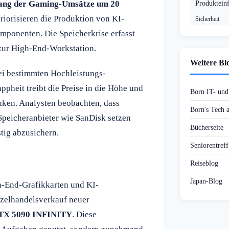
ang der Gaming-Umsätze um 20
Produktein
riorisieren die Produktion von KI-
Sicherheit
ponenten. Die Speicherkrise erfasst
 zur High-End-Workstation.
Weitere Bl
bei bestimmten Hochleistungs-
pheit treibt die Preise in die Höhe und
Born IT- un
enken. Analysten beobachten, dass
Born's Tech
peicheranbieter wie SanDisk setzen
Bücherseite
stig abzusichern.
Seniorentref
Reiseblog
Japan-Blog
gh-End-Grafikkarten und KI-
nzelhandelsverkauf neuer
X 5090 INFINITY
. Diese