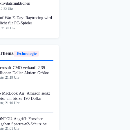
tivitätsfunktionen
12:22 Uhr
 of War E-Day: Raytracing wird
licht für PC-Spieler
, 21:49 Uhr
 Thema
Technologie
crosoft-CMO verkauft 2,39
llionen Dollar Aktien: Größter
te, 21:19 Uhr
sider-Deal 2026
 MacBook Air: Amazon senkt
eise um bis zu 190 Dollar
te, 21:10 Uhr
NTOU-Angriff: Forscher
gehen Spectre-v2-Schutz bei
te, 21:01 Uhr
tel und AMD