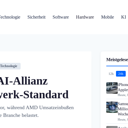
Technologie
Sicherheit
Software
Hardware
Mobile
KI
Meistgelese
Technologie
12h
24h
AI-Allianz
iPhon
Apples
werk-Standard
Heute, 
Samsu
 vor, während AMD Umsatzeinbußen
Millio
Woch
 Branche belastet.
Heute, 