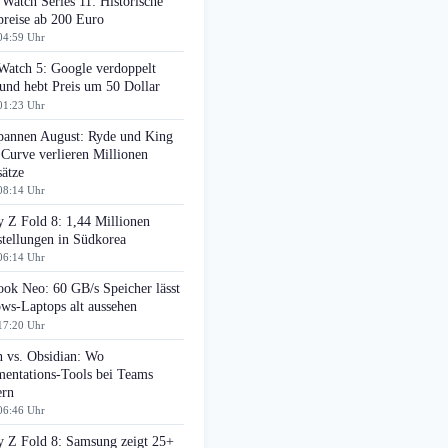
Watch Series 11: Historische
preise ab 200 Euro
04:59 Uhr
Watch 5: Google verdoppelt
nd hebt Preis um 50 Dollar
01:23 Uhr
pannen August: Ryde und King
 Curve verlieren Millionen
ätze
08:14 Uhr
 Z Fold 8: 1,44 Millionen
tellungen in Südkorea
06:14 Uhr
ok Neo: 60 GB/s Speicher lässt
ws-Laptops alt aussehen
17:20 Uhr
n vs. Obsidian: Wo
entations-Tools bei Teams
ern
06:46 Uhr
y Z Fold 8: Samsung zeigt 25+