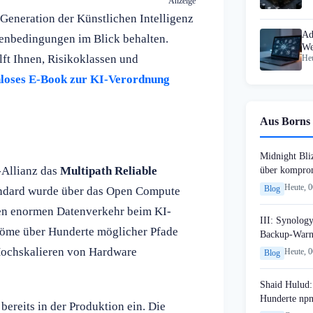
Anzeige
 Generation der Künstlichen Intelligenz
Ad
enbedingungen im Blick behalten.
We
ft Ihnen, Risikoklassen und
Heu
loses E-Book zur KI-Verordnung
Aus Borns 
Midnight Bli
-Allianz das
Multipath Reliable
über komprom
Heute, 
Blog
andard wurde über das Open Compute
, den enormen Datenverkehr beim KI-
III: Synology
tröme über Hunderte möglicher Pfade
Backup-Warn
Hochskalieren von Hardware
Heute, 
Blog
Shaid Hulud:
Hunderte npm
ereits in der Produktion ein. Die