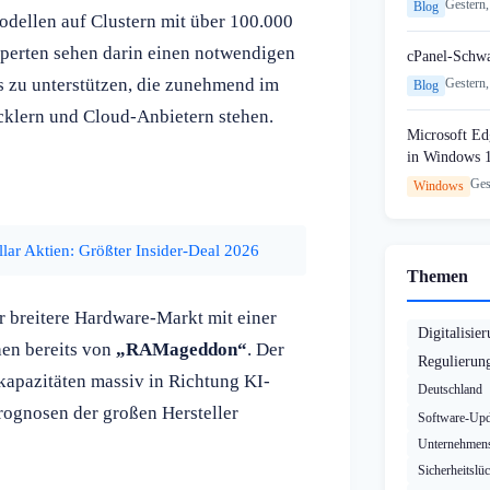
Gestern,
Blog
odellen auf Clustern mit über 100.000
perten sehen darin einen notwendigen
cPanel-Schw
s zu unterstützen, die zunehmend im
Gestern,
Blog
klern und Cloud-Anbietern stehen.
Microsoft Edg
in Windows 
Ges
Windows
lar Aktien: Größter Insider-Deal 2026
Themen
 breitere Hardware-Markt mit einer
Digitalisie
en bereits von
„RAMageddon“
. Der
Regulierun
skapazitäten massiv in Richtung KI-
Deutschland
rognosen der großen Hersteller
Software-Upd
Unternehmens
Sicherheitslü