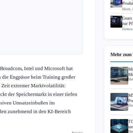
Produk
Heute, 
Gears
zur Pf
Gestern
Mehr zum
Broadcom, Intel und Microsoft hat
Mi
Mi
s die Engpässe beim Training großer
Heu
In
 Zeit extremer Marktvolatilität:
kt der Speichermarkt in einer tiefen
M5
Pr
assiven Umsatzeinbußen im
Heu
erden zunehmend in den KI-Bereich
TO
um
Heu
In