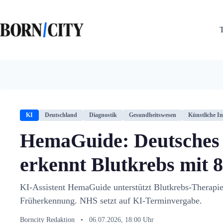
Zum
Inhalt
springen
KI
Deutschland
Diagnostik
Gesundheitswesen
Künstliche In
HemaGuide: Deutsches
erkennt Blutkrebs mit 
KI-Assistent HemaGuide unterstützt Blutkrebs-Therapie,
Früherkennung. NHS setzt auf KI-Terminvergabe.
Borncity Redaktion
•
06.07.2026, 18:00 Uhr