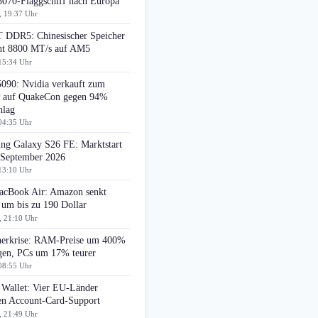
070-Flaggschiff nach Europa
, 19:37 Uhr
DDR5: Chinesischer Speicher
cht 8800 MT/s auf AM5
15:34 Uhr
090: Nvidia verkauft zum
auf QuakeCon gegen 94%
hlag
04:35 Uhr
ng Galaxy S26 FE: Marktstart
 September 2026
13:10 Uhr
cBook Air: Amazon senkt
 um bis zu 190 Dollar
, 21:10 Uhr
herkrise: RAM-Preise um 400%
egen, PCs um 17% teurer
08:55 Uhr
 Wallet: Vier EU-Länder
ten Account-Card-Support
, 21:49 Uhr