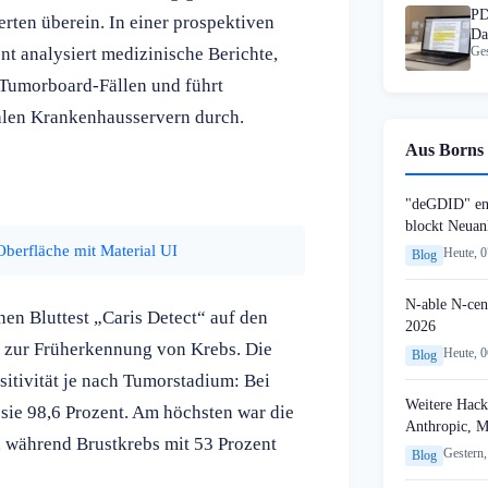
PD
ten überein. In einer prospektiven
Da
nt analysiert medizinische Berichte,
Ges
Ab
0 Tumorboard-Fällen und führt
kalen Krankenhausservern durch.
Aus Borns 
"deGDID" en
blockt Neuan
berfläche mit Material UI
Heute, 
Blog
N-able N-cen
nen Bluttest „Caris Detect“ auf den
2026
 zur Früherkennung von Krebs. Die
Heute, 
Blog
sitivität je nach Tumorstadium: Bei
Weitere Hack
e sie 98,6 Prozent. Am höchsten war die
Anthropic, 
 während Brustkrebs mit 53 Prozent
Gestern,
Blog