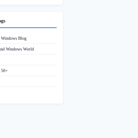
ogs
d Windows Blog
 and Windows World
f 50+