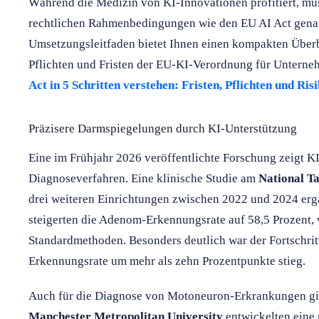
Während die Medizin von KI-Innovationen profitiert, mü
rechtlichen Rahmenbedingungen wie den EU AI Act genau 
Umsetzungsleitfaden bietet Ihnen einen kompakten Überb
Pflichten und Fristen der EU-KI-Verordnung für Untern
Act in 5 Schritten verstehen: Fristen, Pflichten und Ri
Präzisere Darmspiegelungen durch KI-Unterstützung
Eine im Frühjahr 2026 veröffentlichte Forschung zeigt KI
Diagnoseverfahren. Eine klinische Studie am
National T
drei weiteren Einrichtungen zwischen 2022 und 2024 er
steigerten die Adenom-Erkennungsrate auf 58,5 Prozent, 
Standardmethoden. Besonders deutlich war der Fortschrit
Erkennungsrate um mehr als zehn Prozentpunkte stieg.
Auch für die Diagnose von Motoneuron-Erkrankungen gib
Manchester Metropolitan University
entwickelten eine 