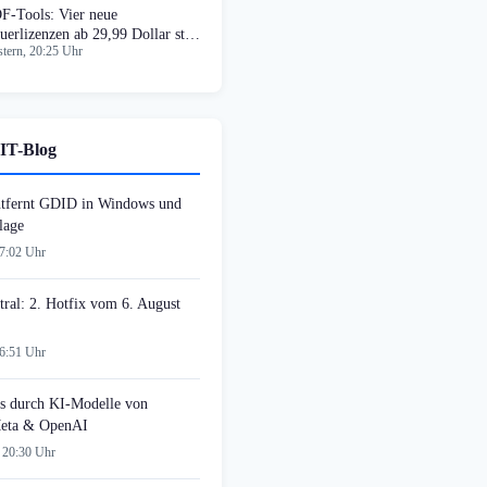
F-Tools: Vier neue
uerlizenzen ab 29,99 Dollar statt
tern, 20:25 Uhr
o
IT-Blog
tfernt GDID in Windows und
lage
07:02 Uhr
tral: 2. Hotfix vom 6. August
06:51 Uhr
s durch KI-Modelle von
Meta & OpenAI
 20:30 Uhr