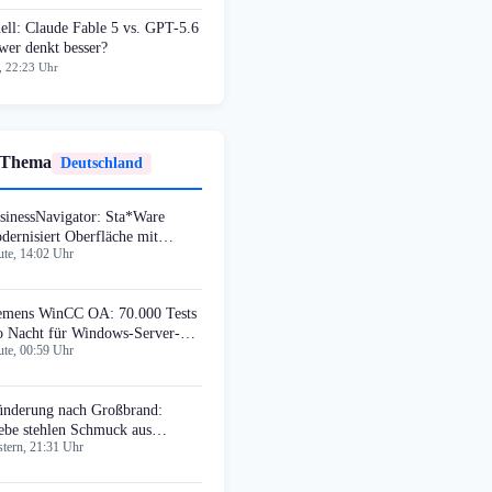
ell: Claude Fable 5 vs. GPT-5.6
wer denkt besser?
, 22:23 Uhr
 Thema
Deutschland
sinessNavigator: Sta*Ware
dernisiert Oberfläche mit
te, 14:02 Uhr
terial UI
emens WinCC OA: 70.000 Tests
o Nacht für Windows-Server-
te, 00:59 Uhr
mpatibilität
ünderung nach Großbrand:
ebe stehlen Schmuck aus
tern, 21:31 Uhr
uterbacher Ruine