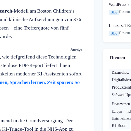
WordPress 7.
earch
-Modell am Boston Children’s
Gestern,
Blog
e und klinische Aufzeichnungen von 376
Linux: suTR
osen – eine Trefferquote von fünf
Gestern,
Blog
wurde.
Anzeige
, wie tiefgreifend diese Technologien
Themen
stenlose PDF-Report liefert Ihnen
Datenschutz
hkeiten moderner KI-Assistenten sofort
Digitalisie
nen, Sprachen lernen, Zeit sparen: So
Produktein
Software-Upd
Finanzwesen
Europa
K
Unternehmens
hmend in die Grundversorgung. Der
KI-Boom
n KI-Triage-Tool in die NHS-App zu