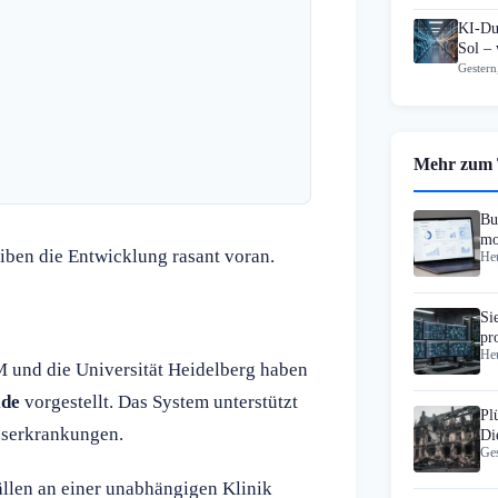
KI-Du
Sol – 
Gestern
Mehr zum
Bu
mo
iben die Entwicklung rasant voran.
Heu
Ma
Si
pr
Heu
Ko
und die Universität Heidelberg haben
de
vorgestellt. Das System unterstützt
Pl
bserkrankungen.
Di
Ges
La
ällen an einer unabhängigen Klinik