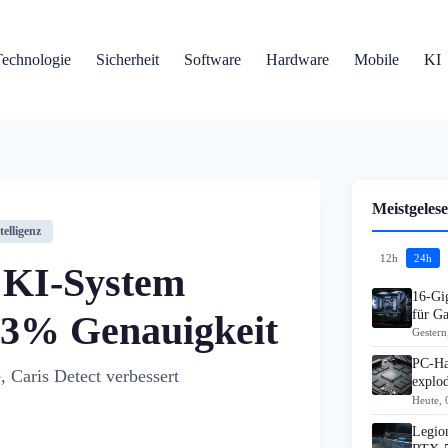
Technologie
Sicherheit
Software
Hardware
Mobile
KI
Meistgelese
telligenz
12h
24h
 KI-System
16-Gi
für G
83% Genauigkeit
Gestern
PC-Ha
 Caris Detect verbessert
explo
Heute, 
Legion