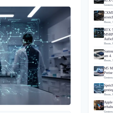
RTX-5
Gestern
CXMT 
errei
Heute, 
RTX 5
MSRP 
Aufsc
Heute, 
Samsu
am 4.
Heute, 
M5 Ma
Preise
Gestern
Speic
gesti
Heute, 
Apple
erhal
Gestern