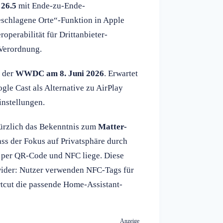
 26.5
mit Ende-zu-Ende-
eschlagene Orte“-Funktion in Apple
operabilität für Drittanbieter-
-Verordnung.
f der
WWDC am 8. Juni 2026
. Erwartet
le Cast als Alternative zu AirPlay
instellungen.
ürzlich das Bekenntnis zum
Matter-
dass der Fokus auf Privatsphäre durch
 per QR-Code und NFC liege. Diese
wider: Nutzer verwenden NFC-Tags für
rtcut die passende Home-Assistant-
Anzeige