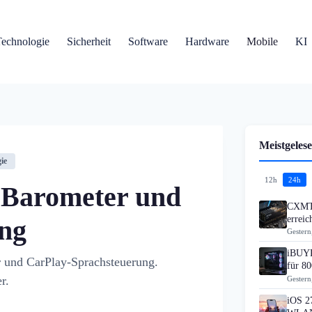
Technologie
Sicherheit
Software
Hardware
Mobile
KI
Meistgelese
ie
12h
24h
: Barometer und
CXMT 
errei
ng
Gestern
iBUYP
r und CarPlay-Sprachsteuerung.
für 80
r.
Gestern
iOS 27