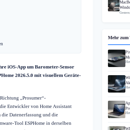
MacBo
Windo
Gestern
Mehr zum
en
Pi
Mo
Heu
au
ihre iOS-App um Barometer-Sensor
PHome 2026.5.0 mit visuellem Geräte-
Wi
Ak
Heu
Hi
 Richtung „Prosumer“-
Ap
 die Entwickler von Home Assistant
Pr
Heu
m die Datenerfassung und die
Firmware-Tool ESPHome in derselben
Wh