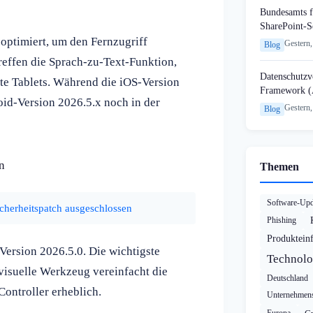
Bundesamts f
SharePoint-S
optimiert, um den Fernzugriff
Gestern,
Blog
effen die Sprach-zu-Text-Funktion,
Datenschutzvo
e Tablets. Während die iOS-Version
Framework (
roid-Version 2026.5.x noch in der
Gestern,
Blog
n
Themen
Software-Upd
cherheitspatch ausgeschlossen
Phishing
Produktein
Version 2026.5.0. Die wichtigste
Technolo
visuelle Werkzeug vereinfacht die
Deutschland
ontroller erheblich.
Unternehmens