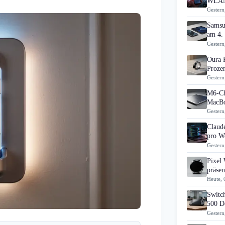
WLAN
Gestern
Samsu
am 4.
Gestern
Oura 
Prozen
Gestern
M6-Ch
MacBo
Gestern
Claud
pro Wo
Gestern
Pixel
präsen
Heute, 
Switch
500 D
Gestern