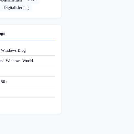
bersicherheit
Asien
Digitalisierung
ogs
d Windows Blog
 and Windows World
f 50+