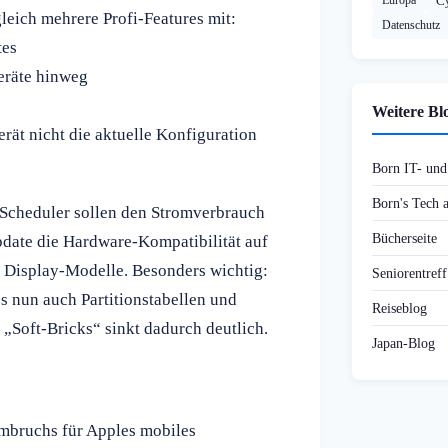
Europa
Cy
leich mehrere Profi-Features mit:
Datenschutz
tes
eräte hinweg
e
Weitere Bl
erät nicht die aktuelle Konfiguration
Born IT- un
Born's Tech
 Scheduler sollen den Stromverbrauch
Bücherseite
pdate die Hardware-Kompatibilität auf
e Display-Modelle. Besonders wichtig:
Seniorentref
s nun auch Partitionstabellen und
Reiseblog
 „Soft-Bricks“ sinkt dadurch deutlich.
Japan-Blog
mbruchs für Apples mobiles