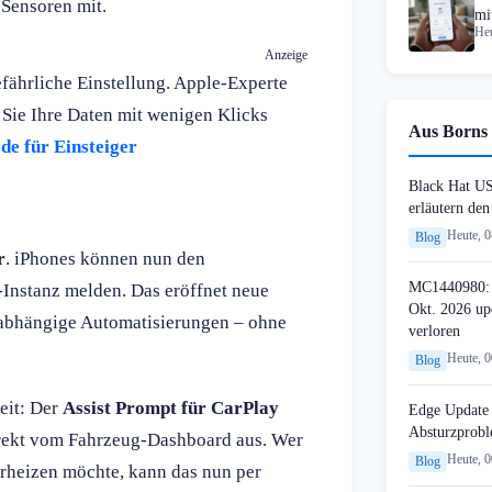
 Sensoren mit.
mi
Heu
Anzeige
fährliche Einstellung. Apple-Experte
 Sie Ihre Daten mit wenigen Klicks
Aus Borns 
de für Einsteiger
Black Hat U
erläutern de
Heute, 
Blog
r
. iPhones können nun den
MC1440980: 
-Instanz melden. Das eröffnet neue
Okt. 2026 up
abhängige Automatisierungen – ohne
verloren
Heute, 
Blog
eit: Der
Assist Prompt für CarPlay
Edge Update 
Absturzprob
rekt vom Fahrzeug-Dashboard aus. Wer
Heute, 
Blog
orheizen möchte, kann das nun per