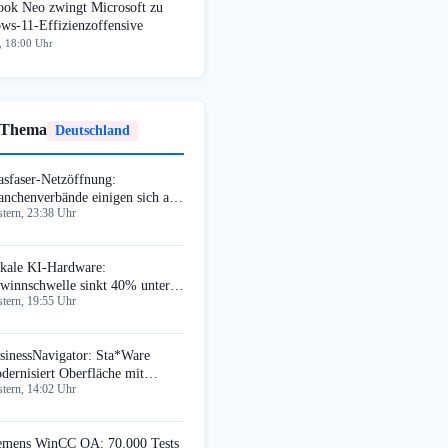
ok Neo zwingt Microsoft zu
ws-11-Effizienzoffensive
, 18:00 Uhr
 Thema
Deutschland
asfaser-Netzöffnung:
anchenverbände einigen sich auf
tern, 23:38 Uhr
irplay-Agreement
kale KI-Hardware:
winnschwelle sinkt 40% unter
tern, 19:55 Uhr
oud-Dienste
sinessNavigator: Sta*Ware
dernisiert Oberfläche mit
tern, 14:02 Uhr
terial UI
emens WinCC OA: 70.000 Tests