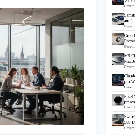
WLAN
Gestern
Samsu
am 4.
Gestern
Oura 
Prozen
Gestern
M6-Ch
MacBo
Gestern
Claud
pro Wo
Gestern
Pixel
präsen
Heute, 
Switch
500 D
Gestern