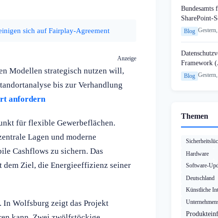
Bundesamts f
SharePoint-S
inigen sich auf Fairplay-Agreement
Gestern,
Blog
Datenschutzvo
Anzeige
Framework (
n Modellen strategisch nutzen will,
Gestern,
Blog
Standortanalyse bis zur Verhandlung
ort anfordern
Themen
punkt für flexible Gewerbeflächen.
 zentrale Lagen und moderne
Sicherheitslü
abile Cashflows zu sichern. Das
Hardware
 dem Ziel, die Energieeffizienz seiner
Software-Upd
Deutschland
Künstliche Int
 In Wolfsburg zeigt das Projekt
Unternehmens
Produktein
ren kann. Zwei zwölfstöckige