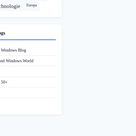
Europa
chnologie
ogs
d Windows Blog
 and Windows World
f 50+