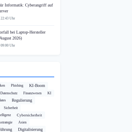
ür Informatik: Cyberangriff auf
erver
 22:43 Uhr
rfall bei Laptop-Hersteller
August 2026)
 09:00 Uhr
cken
Phishing
KI-Boom
Datenschutz
Finanzwesen
KI
ates
Regulierung
Sicherheit
elligenz
Cybersicherheit
strategie
Asien
führung
Digitalisierung