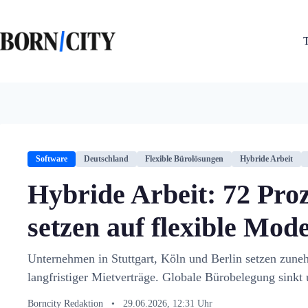
Zum
Inhalt
springen
Software
Deutschland
Flexible Bürolösungen
Hybride Arbeit
Hybride Arbeit: 72 Pro
setzen auf flexible Mode
Unternehmen in Stuttgart, Köln und Berlin setzen zuneh
langfristiger Mietverträge. Globale Bürobelegung sinkt
Borncity Redaktion
•
29.06.2026, 12:31 Uhr