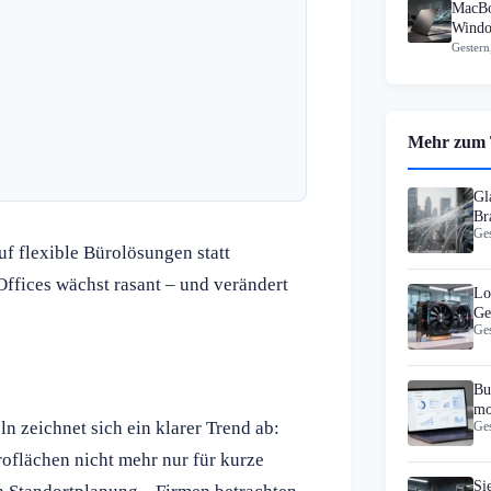
MacBo
Windo
Gestern
Mehr zum
Gl
Br
Ges
Fa
uf flexible Bürolösungen statt
Offices wächst rasant – und verändert
Lo
Ge
Ges
Cl
Bu
mo
n zeichnet sich ein klarer Trend ab:
Ges
Ma
oflächen nicht mehr nur für kurze
Si