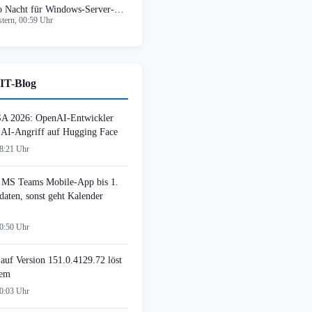
o Nacht für Windows-Server-
tern, 00:59 Uhr
mpatibilität
IT-Blog
SA 2026: OpenAI-Entwickler
n AI-Angriff auf Hugging Face
08:21 Uhr
MS Teams Mobile-App bis 1.
daten, sonst geht Kalender
00:50 Uhr
auf Version 151.0.4129.72 löst
lem
00:03 Uhr