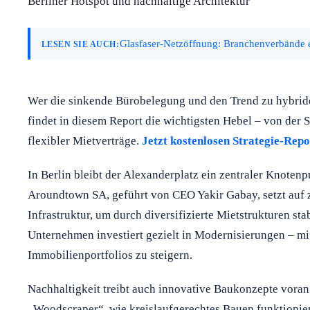
Berliner Hotspot und nachhaltige Architektur
Glasfaser-Netzöffnung: Branchenverbände e
LESEN SIE AUCH:
Wer die sinkende Bürobelegung und den Trend zu hybride
findet in diesem Report die wichtigsten Hebel – von der 
flexibler Mietverträge.
Jetzt kostenlosen Strategie-Rep
In Berlin bleibt der Alexanderplatz ein zentraler Knoten
Aroundtown SA, geführt von CEO Yakir Gabay, setzt auf
Infrastruktur, um durch diversifizierte Mietstrukturen st
Unternehmen investiert gezielt in Modernisierungen – mit
Immobilienportfolios zu steigern.
Nachhaltigkeit treibt auch innovative Baukonzepte voran.
„Woodscraper“, wie kreislaufgerechtes Bauen funktionie