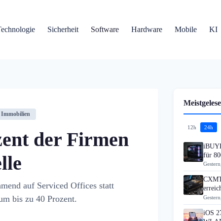
Technologie
Sicherheit
Software
Hardware
Mobile
KI
Meistgelese
Immobilien
12h
24h
zent der Firmen
iBUYP
für 80
lle
Gestern
CXMT 
mend auf Serviced Offices statt
errei
 um bis zu 40 Prozent.
Gestern
iOS 27