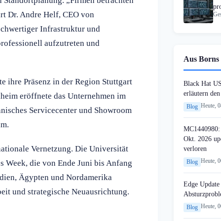
gen Standortplanung. „Firmen betrachten
pr
ärt Dr. Andre Helf, CEO von
Ges
Ko
hwertiger Infrastruktur und
rofessionell aufzutreten und
Aus Borns 
e ihre Präsenz in der Region Stuttgart
Black Hat U
erläutern de
kheim eröffnete das Unternehmen im
Heute, 
Blog
echnisches Servicecenter und Showroom
am.
MC1440980: 
Okt. 2026 up
ationale Vernetzung. Die Universität
verloren
Heute, 
ces Week, die von Ende Juni bis Anfang
Blog
 Indien, Ägypten und Nordamerika
Edge Update 
eit und strategische Neuausrichtung.
Absturzprob
Heute, 
Blog