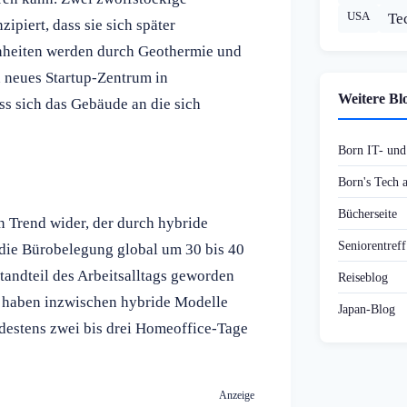
USA
Te
piert, dass sie sich später
nheiten werden durch Geothermie und
n neues Startup-Zentrum in
Weitere Bl
ss sich das Gebäude an die sich
Born IT- un
Born's Tech
Bücherseite
n Trend wider, der durch hybride
Seniorentref
 die Bürobelegung global um 30 bis 40
andteil des Arbeitsalltags geworden
Reiseblog
n haben inzwischen hybride Modelle
Japan-Blog
destens zwei bis drei Homeoffice-Tage
Anzeige