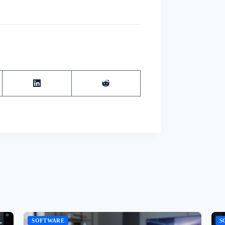
SOFTWARE
S