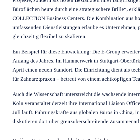
Projekte, sondern als festen Bestandteil ihrer langfristi
Büroflächen heute durch eine strategischere Brille“, erkl
COLLECTION Business Centers. Die Kombination aus hoc
umfassenden Dienstleistungen erlaube es Unternehmen, p
gleichzeitig flexibel zu skalieren.
Ein Beispiel für diese Entwicklung: Die E-Group erweitert
Anfang des Jahres. Im Hammerwerk in Stuttgart-Obertür
April einen neuen Standort. Die Einrichtung dient als t
für Zahnarztpraxen – betreut von einem achtköpfigen Te
Auch die Wissenschaft unterstreicht die wachsende intern
Köln veranstaltet derzeit ihre International Liaison Offi
Juli läuft. Führungskräfte aus globalen Büros in China,
diskutieren dort über grenzüberschreitende Zusammenarb