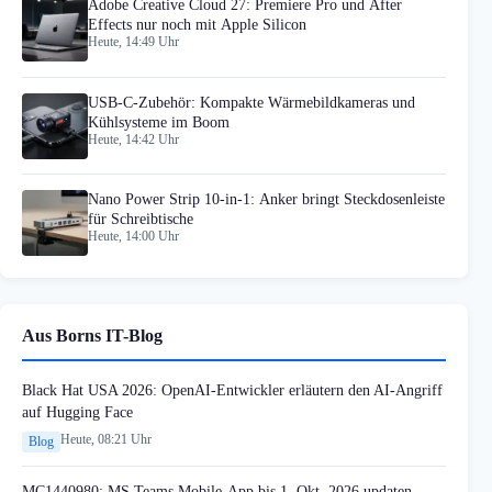
Adobe Creative Cloud 27: Premiere Pro und After
Effects nur noch mit Apple Silicon
Heute, 14:49 Uhr
USB-C-Zubehör: Kompakte Wärmebildkameras und
Kühlsysteme im Boom
Heute, 14:42 Uhr
Nano Power Strip 10-in-1: Anker bringt Steckdosenleiste
für Schreibtische
Heute, 14:00 Uhr
Aus Borns IT-Blog
Black Hat USA 2026: OpenAI-Entwickler erläutern den AI-Angriff
auf Hugging Face
Heute, 08:21 Uhr
Blog
MC1440980: MS Teams Mobile-App bis 1. Okt. 2026 updaten,