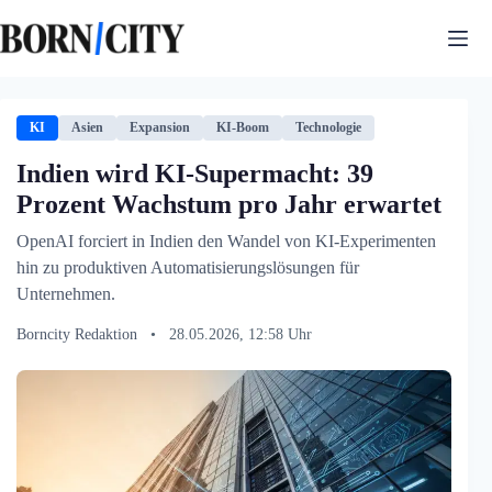
Zum
Inhalt
springen
KI
Asien
Expansion
KI-Boom
Technologie
Indien wird KI-Supermacht: 39
Prozent Wachstum pro Jahr erwartet
OpenAI forciert in Indien den Wandel von KI-Experimenten
hin zu produktiven Automatisierungslösungen für
Unternehmen.
Borncity Redaktion
•
28.05.2026, 12:58 Uhr