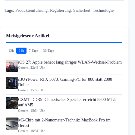
Tags:
Produkteinführung
,
Regulierung
,
Sicherheit
,
Technologie
Meistgelesene Artikel
12h
24h
7 Tage
30 Tage
iOS 27: Apple behebt langjähriges WLAN-Wechsel-Problem
Gestern, 22:48 Uhr
iBUYPower RTX 5070: Gaming-PC für 800 statt 2000
Dollar
Gestern, 15:56 Uhr
CXMT DDR5: Chinesischer Speicher erreicht 8800 MT/s
auf AM5
Gestern, 15:34 Uhr
M6-Chip mit 2-Nanometer-Technik: MacBook Pro im
Herbst
Gestern, 16:31 Uhr