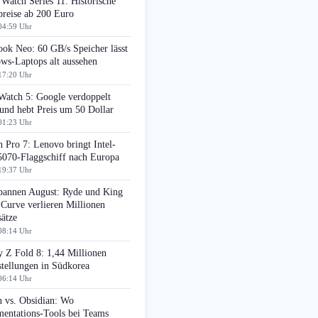
Watch Series 11: Historische
preise ab 200 Euro
04:59 Uhr
ok Neo: 60 GB/s Speicher lässt
ws-Laptops alt aussehen
17:20 Uhr
Watch 5: Google verdoppelt
nd hebt Preis um 50 Dollar
01:23 Uhr
 Pro 7: Lenovo bringt Intel-
070-Flaggschiff nach Europa
19:37 Uhr
pannen August: Ryde und King
 Curve verlieren Millionen
ätze
08:14 Uhr
 Z Fold 8: 1,44 Millionen
tellungen in Südkorea
06:14 Uhr
n vs. Obsidian: Wo
entations-Tools bei Teams