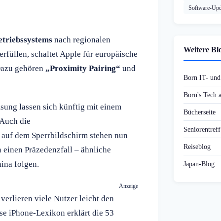
Software-Upd
etriebssystems
nach regionalen
Weitere Bl
füllen, schaltet Apple für europäische
 Dazu gehören
„Proximity Pairing“
und
Born IT- un
Born's Tech
sung lassen sich künftig mit einem
Bücherseite
 Auch die
Seniorentref
 auf dem Sperrbildschirm stehen nun
Reiseblog
n einen Präzedenzfall – ähnliche
ina folgen.
Japan-Blog
Anzeige
rlieren viele Nutzer leicht den
se iPhone-Lexikon erklärt die 53