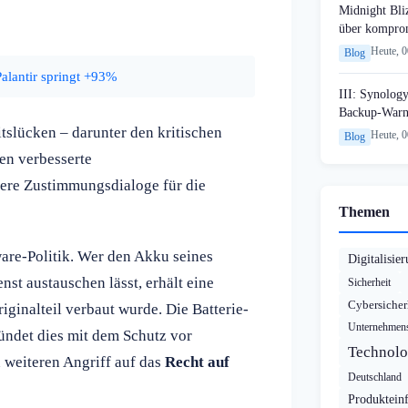
Midnight Bli
über komprom
Heute, 
Blog
alantir springt +93%
III: Synology
Backup-Warn
tslücken – darunter den kritischen
Heute, 
Blog
en verbesserte
tere Zustimmungsdialoge für die
Themen
are-Politik. Wer den Akku seines
Digitalisie
st austauschen lässt, erhält eine
Sicherheit
Cybersicher
iginalteil verbaut wurde. Die Batterie-
Unternehmens
ündet dies mit dem Schutz vor
Technolo
 weiteren Angriff auf das
Recht auf
Deutschland
Produktein