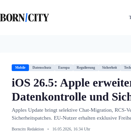
Zum
Inhalt
springen
Mobile
Datenschutz
Europa
Regulierung
Sicherheit
Tech
iOS 26.5: Apple erweite
Datenkontrolle und Sic
Apples Update bringt selektive Chat-Migration, RCS-V
Sicherheitspatches. EU-Nutzer erhalten exklusive Freihe
Borncity Redaktion
•
16.05.2026, 16:34 Uhr