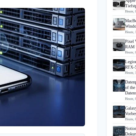
Apple 
Tiefst
Heute, 
MacBo
Windo
Heute, 
Pixel 
RAM u
Heute, 
Legion
RTX-5
Heute, 
Daten
of the
Datens
Heute, 
Galaxy
Vorbes
Heute, 
Notio
Dokum