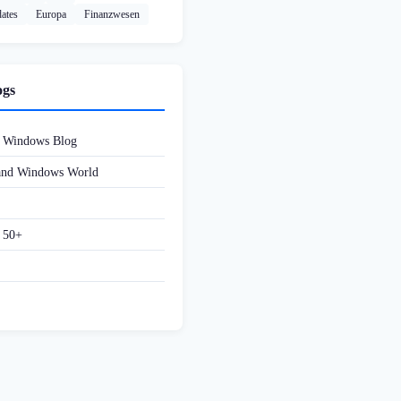
ates
Europa
Finanzwesen
ogs
d Windows Blog
 and Windows World
f 50+