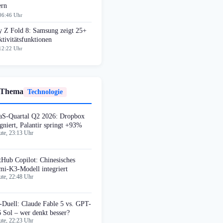
ern
06:46 Uhr
y Z Fold 8: Samsung zeigt 25+
tivitätsfunktionen
12:22 Uhr
 Thema
Technologie
aS-Quartal Q2 2026: Dropbox
agniert, Palantir springt +93%
te, 23:13 Uhr
tHub Copilot: Chinesisches
mi-K3-Modell integriert
te, 22:48 Uhr
-Duell: Claude Fable 5 vs. GPT-
6 Sol – wer denkt besser?
te, 22:23 Uhr