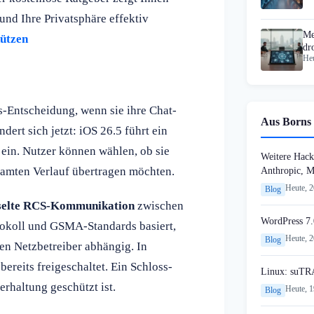
n und Ihre Privatsphäre effektiv
Me
hützen
dr
Heu
Ha
s-Entscheidung, wenn sie ihre Chat-
Aus Borns 
ert sich jetzt: iOS 26.5 führt ein
ein. Nutzer können wählen, ob sie
Weitere Hack
esamten Verlauf übertragen möchten.
Anthropic, 
Heute, 
Blog
selte RCS-Kommunikation
zwischen
WordPress 7.
tokoll und GSMA-Standards basiert,
Heute, 
Blog
gen Netzbetreiber abhängig. In
bereits freigeschaltet. Ein Schloss-
Linux: suTR
erhaltung geschützt ist.
Heute, 
Blog