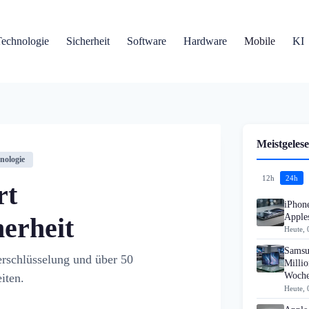
Technologie
Sicherheit
Software
Hardware
Mobile
KI
Meistgelese
nologie
12h
24h
rt
iPhon
Apples
herheit
Heute, 
Samsu
erschlüsselung und über 50
Millio
Woch
iten.
Heute, 