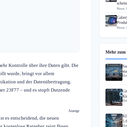
scheit
Heute, 
Galax
Produk
Heute, 
Mehr zum
ehr Kontrolle über ihre Daten gibt. Die
Sa
st
llt wurde, bringt vor allem
Heu
ikation und der Datenübertragung.
mer 23F77 – und es stopft Dutzende
Gi
Ki
Heu
Anzeige
KI
t es entscheidend, die neuen
5.
er kostenlose Ratgeber zeigt Ihnen
Heu