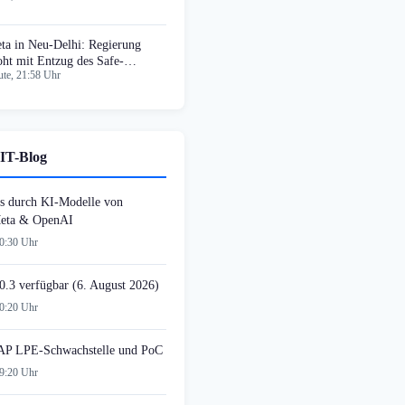
ta in Neu-Delhi: Regierung
oht mit Entzug des Safe-
te, 21:58 Uhr
rbour-Schutzes
IT-Blog
s durch KI-Modelle von
Meta & OpenAI
20:30 Uhr
0.3 verfügbar (6. August 2026)
20:20 Uhr
AP LPE-Schwachstelle und PoC
19:20 Uhr