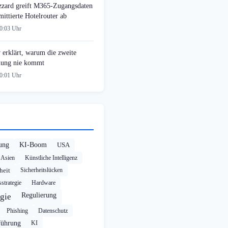
zzard greift M365-Zugangsdaten
ittierte Hotelrouter ab
00:03 Uhr
 erklärt, warum die zweite
ung nie kommt
00:01 Uhr
rung
KI-Boom
USA
Asien
Künstliche Intelligenz
heit
Sicherheitslücken
strategie
Hardware
Regulierung
gie
Phishing
Datenschutz
führung
KI