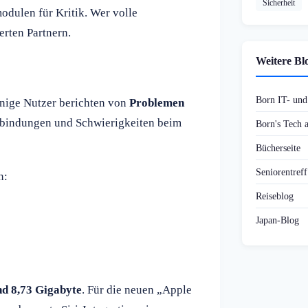
Sicherheit
dulen für Kritik. Wer volle
erten Partnern.
Weitere Bl
Born IT- un
inige Nutzer berichten von
Problemen
rbindungen und Schwierigkeiten beim
Born's Tech
Bücherseite
Seniorentref
n:
Reiseblog
Japan-Blog
nd 8,73 Gigabyte
. Für die neuen „Apple