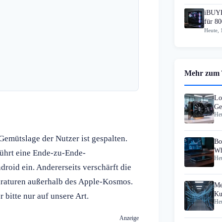
iBUYP
für 80
Heute, 
Mehr zum
Lo
Ge
Heu
Cl
Gemütslage der Nutzer ist gespalten.
Bo
Wh
führt eine Ende-zu-Ende-
Heu
roid ein. Andererseits verschärft die
araturen außerhalb des Apple-Kosmos.
Me
Ku
 bitte nur auf unsere Art.
Heu
Co
Anzeige