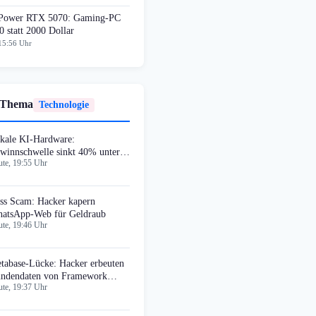
ower RTX 5070: Gaming-PC
0 statt 2000 Dollar
15:56 Uhr
 Thema
Technologie
kale KI-Hardware:
winnschwelle sinkt 40% unter
te, 19:55 Uhr
oud-Dienste
ss Scam: Hacker kapern
atsApp-Web für Geldraub
te, 19:46 Uhr
tabase-Lücke: Hacker erbeuten
ndendaten von Framework
te, 19:37 Uhr
mputer