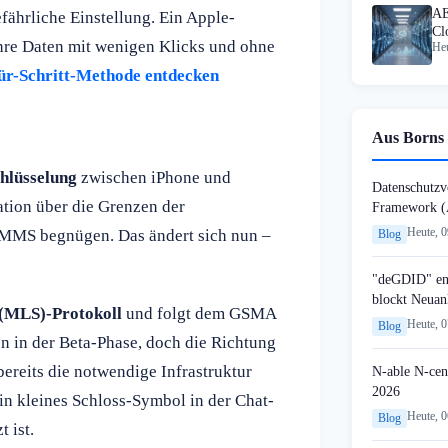
AE
ährliche Einstellung. Ein Apple-
Cl
Ihre Daten mit wenigen Klicks und ohne
Heu
vo
für-Schritt-Methode entdecken
Aus Borns 
hlüsselung
zwischen iPhone und
Datenschutzvo
tion über die Grenzen der
Framework (
Heute, 
 MMS begnügen. Das ändert sich nun –
Blog
"deGDID" en
blockt Neuan
 (MLS)-Protokoll
und folgt dem GSMA
Heute, 
Blog
on in der Beta-Phase, doch die Richtung
ereits die notwendige Infrastruktur
N-able N-cen
2026
n kleines Schloss-Symbol in der Chat-
Heute, 
Blog
 ist.