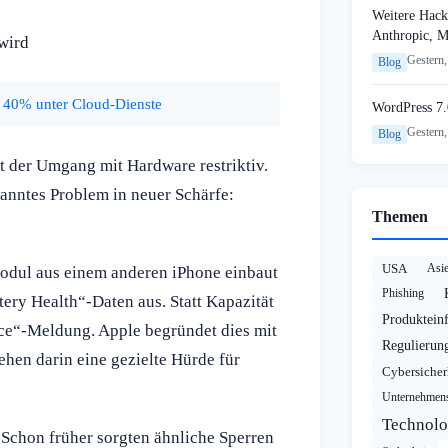
Weitere Hack
Anthropic, 
wird
Gestern,
Blog
 40% unter Cloud-Dienste
WordPress 7.
Gestern,
Blog
 der Umgang mit Hardware restriktiv.
kanntes Problem in neuer Schärfe:
Themen
USA
Asi
modul aus einem anderen iPhone einbaut
Phishing
ery Health“-Daten aus. Statt Kapazität
Produktein
ice“-Meldung. Apple begründet dies mit
Regulierun
ehen darin eine gezielte Hürde für
Cybersicher
Unternehmens
Technolo
. Schon früher sorgten ähnliche Sperren