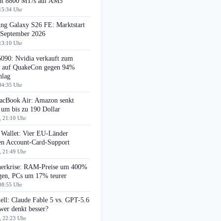
cht 8800 MT/s auf AM5
15:34 Uhr
ng Galaxy S26 FE: Marktstart
 September 2026
13:10 Uhr
090: Nvidia verkauft zum
auf QuakeCon gegen 94%
hlag
04:35 Uhr
cBook Air: Amazon senkt
 um bis zu 190 Dollar
, 21:10 Uhr
 Wallet: Vier EU-Länder
ten Account-Card-Support
, 21:49 Uhr
herkrise: RAM-Preise um 400%
egen, PCs um 17% teurer
08:55 Uhr
ell: Claude Fable 5 vs. GPT-5.6
wer denkt besser?
, 22:23 Uhr