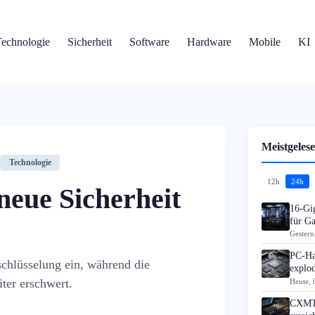
Technologie
Sicherheit
Software
Hardware
Mobile
KI
Meistgelese
Technologie
12h
24h
 neue Sicherheit
16-Gi
für G
Gestern
PC-Ha
schlüsselung ein, während die
explo
ter erschwert.
Heute, 
CXMT 