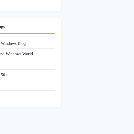
ogs
d Windows Blog
 and Windows World
f 50+