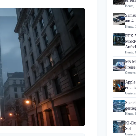
errei
Heute, 
Samsu
am 4.
Heute, 
RTX 5
MSRP 
Aufsc
Heute, 
M5 Ma
Preise
Gestern
Apple
erhal
Gestern
Speic
gesti
Heute, 
KI-Du
Sol – 
Gestern