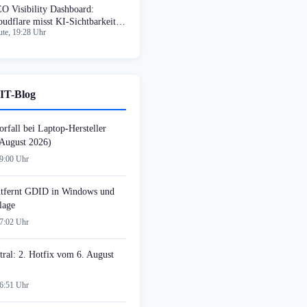
O Visibility Dashboard:
oudflare misst KI-Sichtbarkeit
te, 19:28 Uhr
n Marken
IT-Blog
rfall bei Laptop-Hersteller
August 2026)
09:00 Uhr
tfernt GDID in Windows und
lage
07:02 Uhr
tral: 2. Hotfix vom 6. August
06:51 Uhr