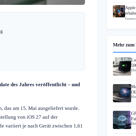
Apple
erhal
Gestern
ng
Mehr zum
La
50
Heu
date des Jahres veröffentlicht – und
Ma
OL
Heu
Ok
, das am 15. Mai ausgeliefert wurde.
GP
rstellung von iOS 27 auf der
Fa
Heu
 variiert je nach Gerät zwischen 1,61