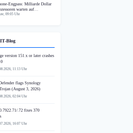
hone-Engpass: Milliarde Dollar
ozessoren warten auf
te, 09:05 Uhr
eicherbauteile
IT-Blog
e version 151.x or later crashes
10
08.2026, 11:13 Uhr
 Defender flags Synology
 Trojan (August 3, 2026)
08.2026, 02:04 Uhr
.7922.71/.72 fixes 370
s
07.2026, 16:07 Uhr