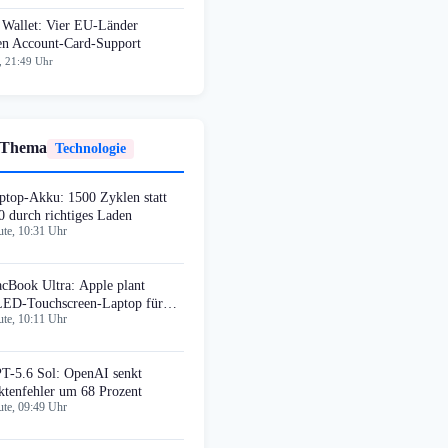
 Wallet: Vier EU-Länder
ten Account-Card-Support
, 21:49 Uhr
 Thema
Technologie
ptop-Akku: 1500 Zyklen statt
0 durch richtiges Laden
te, 10:31 Uhr
cBook Ultra: Apple plant
ED-Touchscreen-Laptop für
te, 10:11 Uhr
tober
T-5.6 Sol: OpenAI senkt
ktenfehler um 68 Prozent
te, 09:49 Uhr