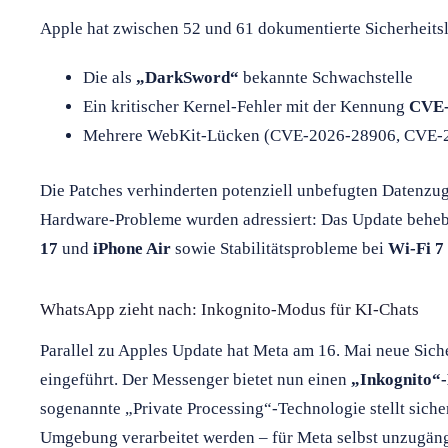
Apple hat zwischen 52 und 61 dokumentierte Sicherheits
Die als
„DarkSword“
bekannte Schwachstelle
Ein kritischer Kernel-Fehler mit der Kennung
CVE-
Mehrere WebKit-Lücken (CVE-2026-28906, CVE-
Die Patches verhinderten potenziell unbefugten Datenzug
Hardware-Probleme wurden adressiert: Das Update beh
17
und
iPhone Air
sowie Stabilitätsprobleme bei
Wi-Fi 7
WhatsApp zieht nach: Inkognito-Modus für KI-Chats
Parallel zu Apples Update hat Meta am 16. Mai neue Sic
eingeführt. Der Messenger bietet nun einen
„Inkognito“
sogenannte „Private Processing“-Technologie stellt sicher
Umgebung verarbeitet werden – für Meta selbst unzugäng