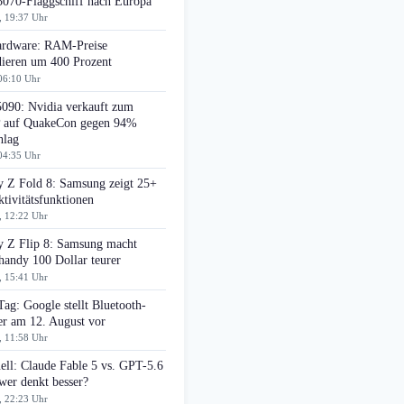
070-Flaggschiff nach Europa
, 19:37 Uhr
rdware: RAM-Preise
dieren um 400 Prozent
06:10 Uhr
090: Nvidia verkauft zum
auf QuakeCon gegen 94%
hlag
04:35 Uhr
y Z Fold 8: Samsung zeigt 25+
tivitätsfunktionen
, 12:22 Uhr
y Z Flip 8: Samsung macht
handy 100 Dollar teurer
, 15:41 Uhr
Tag: Google stellt Bluetooth-
er am 12. August vor
, 11:58 Uhr
ell: Claude Fable 5 vs. GPT-5.6
wer denkt besser?
, 22:23 Uhr