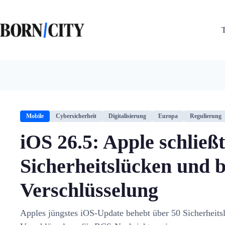
Zum
Inhalt
springen
Mobile
Cybersicherheit
Digitalisierung
Europa
Regulierung
iOS 26.5: Apple schließt
Sicherheitslücken und 
Verschlüsselung
Apples jüngstes iOS-Update behebt über 50 Sicherheits