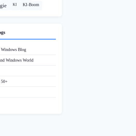
KI
KI-Boom
gie
ogs
d Windows Blog
 and Windows World
f 50+