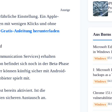
iP
Pr
Anzeige
Heu
Sp
ährliche Einstellung. Ein Apple-
ten mit wenigen Klicks und ohne
 Gratis-Anleitung herunterladen
Aus Borns 
id
Microsoft Edg
in Windows 
munication Services) erhalten
05.
Windows
n befindet sich noch in der Beta-Phase
I: Microsoft
r können künftig sicher mit Android-
backups as a
ieter spielt mit.
04.
Windows
bereits aktiviert. Ist die
Chrome 151.0
den sicheren Austausch an.
vulnerabilitie
30.
Windows