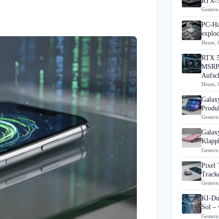
RTX-5
Gestern
PC-Ha
explo
Heute, 
RTX 5
MSRP 
Aufsc
Heute, 
Galax
Produk
Gestern
Galax
Klapp
Gestern
Pixel 
Track
Gestern
KI-Du
Sol – 
Gestern