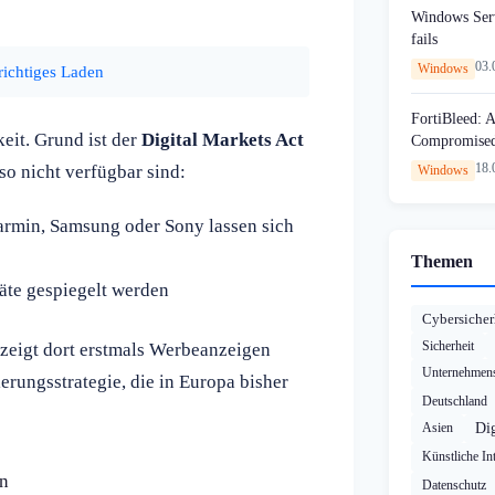
Windows Serv
fails
03.
Windows
richtiges Laden
FortiBleed: 
it. Grund ist der
Digital Markets Act
Compromised 
18.
so nicht verfügbar sind:
Windows
armin, Samsung oder Sony lassen sich
Themen
äte gespiegelt werden
Cybersicher
Sicherheit
zeigt dort erstmals Werbeanzeigen
Unternehmens
rungsstrategie, die in Europa bisher
Deutschland
Asien
Dig
Künstliche Int
en
Datenschutz