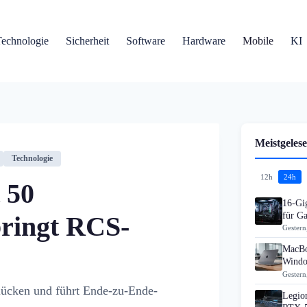
Technologie
Sicherheit
Software
Hardware
Mobile
KI
Meistgelese
Technologie
12h
24h
 50
16-Gi
für G
bringt RCS-
Gestern
MacBo
Windo
Gestern
lücken und führt Ende-zu-Ende-
Legion