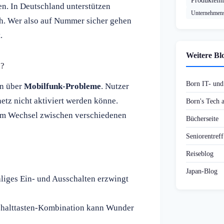
Produktein
. In Deutschland unterstützen
Unternehmens
h. Wer also auf Nummer sicher gehen
.
Weitere Bl
n?
Born IT- un
en über
Mobilfunk-Probleme
. Nutzer
etz nicht aktiviert werden könne.
Born's Tech
eim Wechsel zwischen verschiedenen
Bücherseite
Seniorentref
Reiseblog
Japan-Blog
aliges Ein- und Ausschalten erzwingt
schalttasten-Kombination kann Wunder