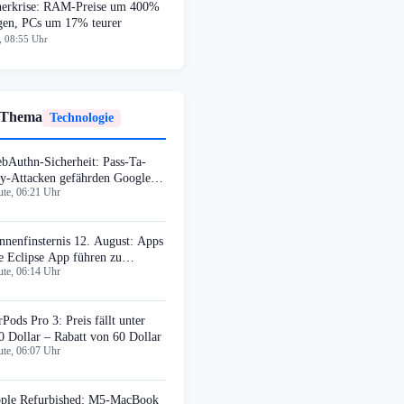
herkrise: RAM-Preise um 400%
egen, PCs um 17% teurer
, 08:55 Uhr
 Thema
Technologie
bAuthn-Sicherheit: Pass-Ta-
y-Attacken gefährden Google
te, 06:21 Uhr
ssword Manager
nnenfinsternis 12. August: Apps
e Eclipse App führen zu
te, 06:14 Uhr
timalen Standorten
rPods Pro 3: Preis fällt unter
0 Dollar – Rabatt von 60 Dollar
te, 06:07 Uhr
ple Refurbished: M5-MacBook