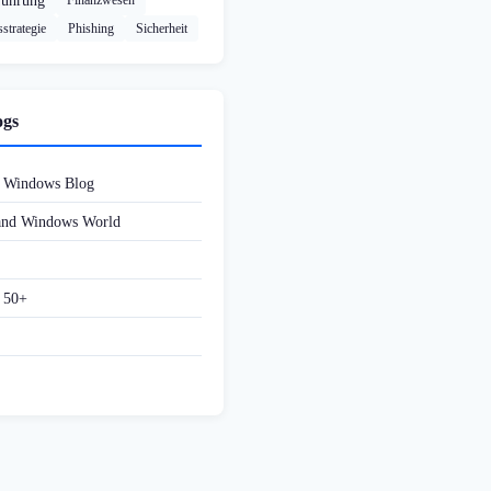
führung
Finanzwesen
strategie
Phishing
Sicherheit
ogs
d Windows Blog
 and Windows World
f 50+