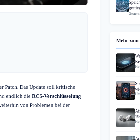
Speic
gesti
Gestern
Mehr zum
We
Ke
Heu
Pa
So
er Patch. Das Update soll kritische
wi
Heu
op
nd endlich die
RCS-Verschlüsselung
weiterhin von Problemen bei der
Ai
19
Heu
Ap