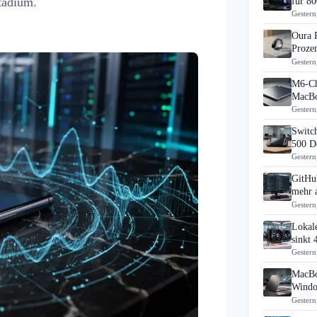
tadium.
für 80
Gestern
Oura 
Prozen
Gestern
M6-Ch
MacBo
Gestern
Switch
500 D
Gestern
GitHub
mehr 
Gestern
Lokal
sinkt
Gestern
MacBo
Windo
Gestern