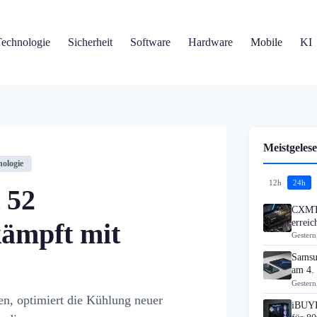
Technologie
Sicherheit
Software
Hardware
Mobile
KI
Meistgelese
nologie
12h
24h
 52
CXMT 
errei
kämpft mit
Gestern
Samsu
am 4.
Gestern
n, optimiert die Kühlung neuer
iBUYP