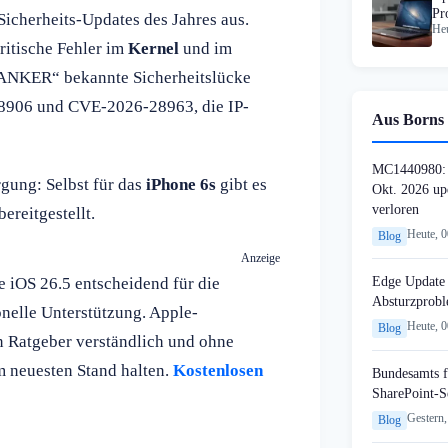
Pr
Sicherheits-Updates des Jahres aus.
Heu
ritische Fehler im
Kernel
und im
BANKER“ bekannte Sicherheitslücke
8906 und CVE-2026-28963, die IP-
Aus Borns 
MC1440980: 
rgung: Selbst für das
iPhone 6s
gibt es
Okt. 2026 up
verloren
ereitgestellt.
Heute, 
Blog
Anzeige
Edge Update 
 iOS 26.5 entscheidend für die
Absturzprob
onelle Unterstützung. Apple-
Heute, 
Blog
n Ratgeber verständlich und ohne
m neuesten Stand halten.
Kostenlosen
Bundesamts f
SharePoint-S
Gestern,
Blog