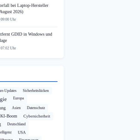
rfall bei Laptop-Hersteller
August 2026)
 09:00 Uhr
tfernt GDID in Windows und
lage
 07:02 Uhr
re-Updates
Sicherheitslücken
Europa
gie
rung
Asien
Datenschutz
KI-Boom
Cybersicherheit
g
Deutschland
elligenz
USA