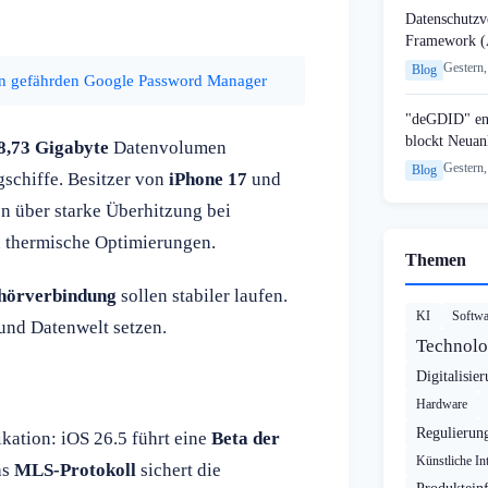
Datenschutzvo
Framework (
Gestern,
Blog
en gefährden Google Password Manager
"deGDID" en
blockt Neuan
8,73 Gigabyte
Datenvolumen
Gestern,
Blog
gschiffe. Besitzer von
iPhone 17
und
n über starke Überhitzung bei
n thermische Optimierungen.
Themen
hörverbindung
sollen stabiler laufen.
KI
Softwa
- und Datenwelt setzen.
Technolo
Digitalisie
Hardware
Regulierun
kation: iOS 26.5 führt eine
Beta der
Künstliche Int
as
MLS-Protokoll
sichert die