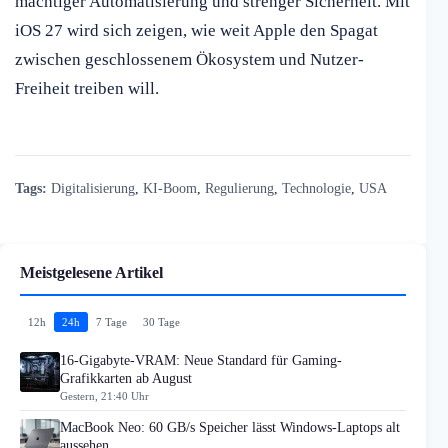
mächtiger Automatisierung und strenger Sicherheit. Mit
iOS 27 wird sich zeigen, wie weit Apple den Spagat
zwischen geschlossenem Ökosystem und Nutzer-
Freiheit treiben will.
Tags:
Digitalisierung
,
KI-Boom
,
Regulierung
,
Technologie
,
USA
Meistgelesene Artikel
12h
24h
7 Tage
30 Tage
16-Gigabyte-VRAM: Neue Standard für Gaming-
Grafikkarten ab August
Gestern, 21:40 Uhr
MacBook Neo: 60 GB/s Speicher lässt Windows-Laptops alt
aussehen