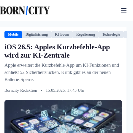
Zum
Inhalt
springen
Mobile
Digitalisierung
KI-Boom
Regulierung
Technologie
US
iOS 26.5: Apples Kurzbefehle-App
wird zur KI-Zentrale
Apple erweitert die Kurzbefehle-App um KI-Funktionen und
schließt 52 Sicherheitslücken. Kritik gibt es an der neuen
Batterie-Sperre.
Borncity Redaktion
•
15.05.2026, 17:43 Uhr