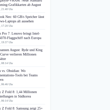
gabyte-VRAM: Neue Standard
aming-Grafikkarten ab August
, 21:40 Uhr
ok Neo: 60 GB/s Speicher lässt
ws-Laptops alt aussehen
, 17:20 Uhr
 Pro 7: Lenovo bringt Intel-
070-Flaggschiff nach Europa
, 19:37 Uhr
pannen August: Ryde und King
 Curve verlieren Millionen
ätze
, 08:14 Uhr
n vs. Obsidian: Wo
entations-Tools bei Teams
ern
, 06:46 Uhr
 Z Fold 8: 1,44 Millionen
tellungen in Südkorea
, 06:14 Uhr
y Z Fold 8: Samsung zeigt 25+