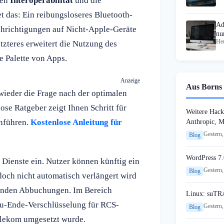
hen
Interoperabilität
und die
t das: Ein reibungsloseres Bluetooth-
Ad
achrichtigungen auf Nicht-Apple-Geräte
nu
Heu
etzteres erweitert die Nutzung des
e Palette von Apps.
Anzeige
Aus Borns 
 wieder die Frage nach der optimalen
lose Ratgeber zeigt Ihnen Schritt für
Weitere Hack
chführen.
Kostenlose Anleitung für
Anthropic, 
Gestern,
Blog
WordPress 7.
 Dienste ein. Nutzer können künftig ein
Gestern,
Blog
doch nicht automatisch verlängert wird
hrenden Abbuchungen. Im Bereich
Linux: suTR
-zu-Ende-Verschlüsselung für RCS-
Gestern,
Blog
elekom umgesetzt wurde.