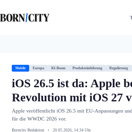
Zum
Inhalt
springen
Mobile
Europa
KI-Boom
Produkteinführung
Regulierung
iOS 26.5 ist da: Apple b
Revolution mit iOS 27 
Apple veröffentlicht iOS 26.5 mit EU-Anpassungen und b
für die WWDC 2026 vor.
Borncity Redaktion
•
20.05.2026, 14:34 Uhr