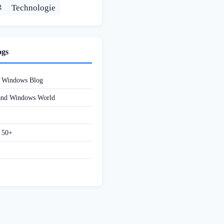
g
Technologie
ogs
d Windows Blog
 and Windows World
f 50+