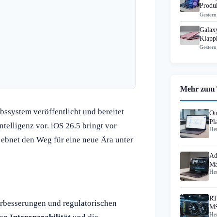
Produk
Gestern
Galax
Klapp
Gestern
Mehr zum
bssystem veröffentlicht und bereitet
Ou
Pl
ntelligenz vor. iOS 26.5 bringt vor
Heu
Au
 ebnet den Weg für eine neue Ära unter
Ad
Ma
Heu
He
RT
Verbesserungen und regulatorischen
MS
Heu
Au