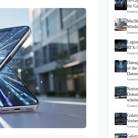
16-Gi
für G
Gestern
MacBo
Windo
Gestern
Legion
RTX-5
Gestern
Daten
of the
Datens
Gestern
Notio
Dokum
scheit
Gestern
Galaxy
Vorbes
Gestern
Galax