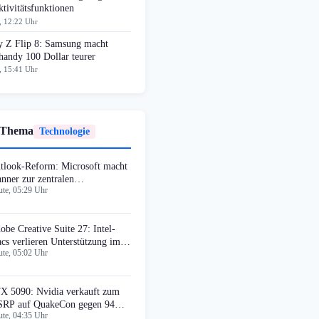
tivitätsfunktionen
, 12:22 Uhr
y Z Flip 8: Samsung macht
handy 100 Dollar teurer
, 15:41 Uhr
 Thema
Technologie
tlook-Reform: Microsoft macht
anner zur zentralen
te, 05:29 Uhr
fgabenverwaltung
obe Creative Suite 27: Intel-
cs verlieren Unterstützung im
te, 05:02 Uhr
rbst
X 5090: Nvidia verkauft zum
RP auf QuakeCon gegen 94%
te, 04:35 Uhr
fschlag