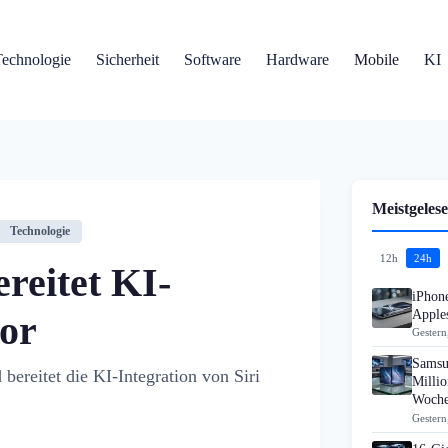
Technologie
Sicherheit
Software
Hardware
Mobile
KI
Meistgelese
Technologie
12h
24h
ereitet KI-
iPhon
Apples
vor
Gestern
Samsu
ereitet die KI-Integration von Siri
Millio
Woch
Gestern