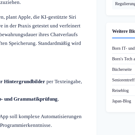
hzuziehen.
Regulierun
, plant Apple, die KI-gestützte Siri
e in der Praxis getestet und verfeinert
Weitere Bl
ufbewahrungsdauer ihres Chatverlaufs
ften Speicherung. Standardmäßig wird
Born IT- un
Born's Tech
Bücherseite
Seniorentref
er Hintergrundbilder
per Texteingabe,
Reiseblog
b- und Grammatikprüfung
,
Japan-Blog
App soll komplexe Automatisierungen
Programmierkenntnisse.