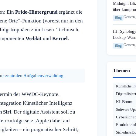
Midnight Bli
über komprom
en: Ein
Pride-Hintergrund
ergänzt die
Gestern,
Blog
ne Orte“-Funktion (vorerst nur in den
folgstrophäen zum Lesen. Technisch
III: Synology
Backup-Warn
 Komponenten
Webkit
und
Kernel
.
Gestern,
Blog
Themen
zur zentralen Aufgabenverwaltung
Künstliche Int
Termin der WWDC-Keynote.
Digitalisie
KI-Boom
ntegration Künstlicher Intelligenz
Software-Upd
 Siri
. Der digitale Assistent soll zu
Cybersicher
en zufolge setzt Apple dabei auf
Produktein
igkeiten – ein pragmatischer Schritt,
Sicherheitslü