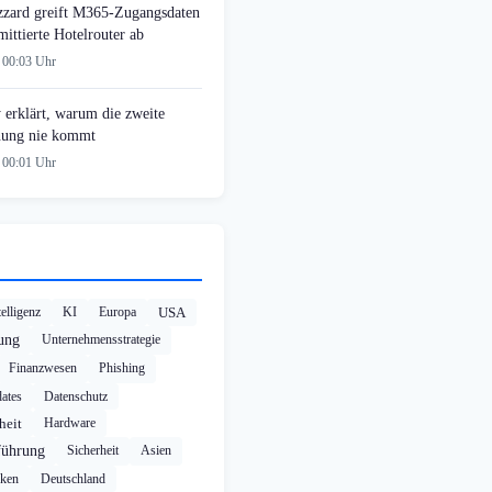
zzard greift M365-Zugangsdaten
ittierte Hotelrouter ab
 00:03 Uhr
 erklärt, warum die zweite
ung nie kommt
 00:01 Uhr
elligenz
KI
Europa
USA
rung
Unternehmensstrategie
Finanzwesen
Phishing
ates
Datenschutz
heit
Hardware
führung
Sicherheit
Asien
cken
Deutschland