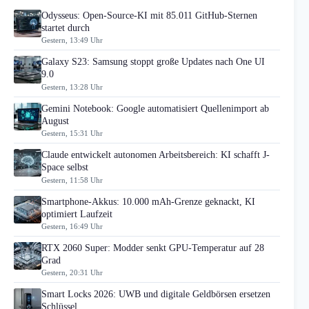
Odysseus: Open-Source-KI mit 85.011 GitHub-Sternen
startet durch
Gestern, 13:49 Uhr
Galaxy S23: Samsung stoppt große Updates nach One UI
9.0
Gestern, 13:28 Uhr
Gemini Notebook: Google automatisiert Quellenimport ab
August
Gestern, 15:31 Uhr
Claude entwickelt autonomen Arbeitsbereich: KI schafft J-
Space selbst
Gestern, 11:58 Uhr
Smartphone-Akkus: 10.000 mAh-Grenze geknackt, KI
optimiert Laufzeit
Gestern, 16:49 Uhr
RTX 2060 Super: Modder senkt GPU-Temperatur auf 28
Grad
Gestern, 20:31 Uhr
Smart Locks 2026: UWB und digitale Geldbörsen ersetzen
Schlüssel