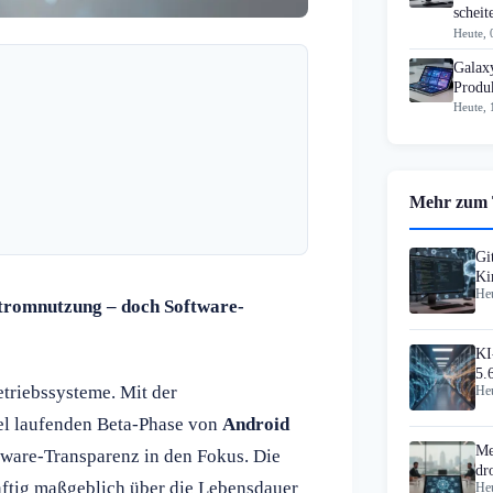
scheit
Heute, 
Galax
Produk
Heute, 
Mehr zum
Gi
Ki
Heu
 Stromnutzung – doch Software-
KI
5.
triebssysteme. Mit der
Heu
el laufenden Beta-Phase von
Android
Me
ware-Transparenz in den Fokus. Die
dr
ünftig maßgeblich über die Lebensdauer
Heu
Ha