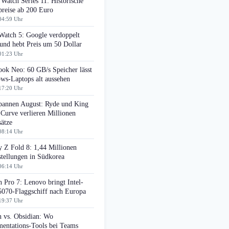
Watch Series 11: Historische
preise ab 200 Euro
04:59 Uhr
Watch 5: Google verdoppelt
nd hebt Preis um 50 Dollar
01:23 Uhr
ok Neo: 60 GB/s Speicher lässt
ws-Laptops alt aussehen
17:20 Uhr
pannen August: Ryde und King
 Curve verlieren Millionen
ätze
08:14 Uhr
 Z Fold 8: 1,44 Millionen
tellungen in Südkorea
06:14 Uhr
 Pro 7: Lenovo bringt Intel-
070-Flaggschiff nach Europa
19:37 Uhr
n vs. Obsidian: Wo
entations-Tools bei Teams