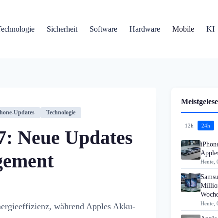
Technologie
Sicherheit
Software
Hardware
Mobile
KI
Meistgelese
hone-Updates
Technologie
12h
24h
7: Neue Updates
iPhon
Apples
gement
Heute, 
Samsu
Millio
Woch
Heute, 
ergieeffizienz, während Apples Akku-