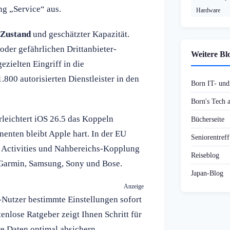
ng „Service“ aus.
Hardware
Zustand
und geschätzter Kapazität.
der gefährlichen Drittanbieter-
Weitere Bl
zielten Eingriff in die
1.800 autorisierten Dienstleister in den
Born IT- un
Born's Tech
rleichtert iOS 26.5 das Koppeln
Bücherseite
enten bleibt Apple hart. In der EU
Seniorentref
 Activities und Nahbereichs-Kopplung
Reiseblog
 Garmin, Samsung, Sony und Bose.
Japan-Blog
Anzeige
Nutzer bestimmte Einstellungen sofort
enlose Ratgeber zeigt Ihnen Schritt für
hre Daten optimal absichern.