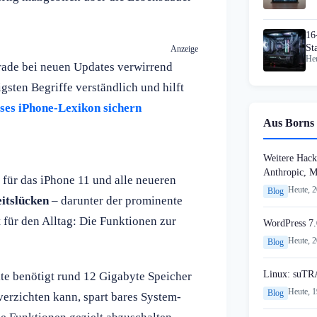
16
St
Anzeige
Heu
ab
rade bei neuen Updates verwirrend
gsten Begriffe verständlich und hilft
oses iPhone-Lexikon sichern
Aus Borns 
Weitere Hack
Anthropic, 
ür das iPhone 11 und alle neueren
Heute, 
Blog
eitslücken
– darunter der prominente
für den Alltag: Die Funktionen zur
WordPress 7.
Heute, 
Blog
Linux: suTR
ite benötigt rund 12 Gigabyte Speicher
Heute, 
Blog
verzichten kann, spart bares System-