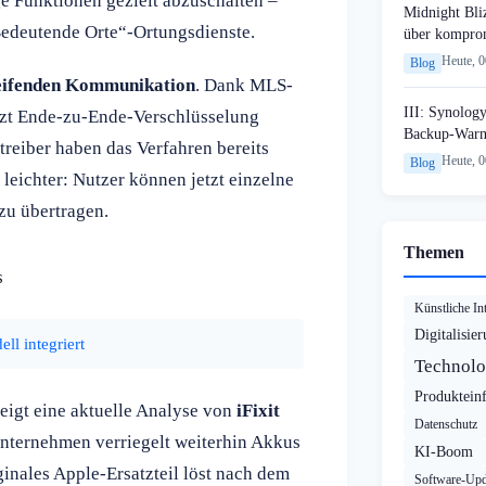
e Funktionen gezielt abzuschalten –
Midnight Bli
Bedeutende Orte“-Ortungsdienste.
über komprom
Heute, 
Blog
eifenden Kommunikation
. Dank MLS-
III: Synology
etzt Ende-zu-Ende-Verschlüsselung
Backup-Warn
reiber haben das Verfahren bereits
Heute, 
Blog
leichter: Nutzer können jetzt einzelne
zu übertragen.
Themen
s
Künstliche Int
Digitalisie
l integriert
Technolo
Produktein
eigt eine aktuelle Analyse von
iFixit
Datenschutz
Unternehmen verriegelt weiterhin Akkus
KI-Boom
ginales Apple-Ersatzteil löst nach dem
Software-Upd