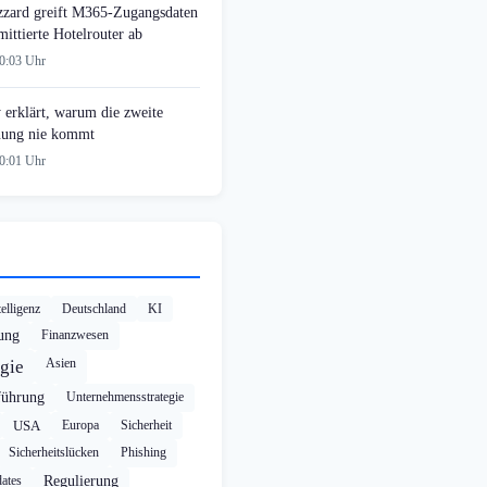
zzard greift M365-Zugangsdaten
ittierte Hotelrouter ab
00:03 Uhr
 erklärt, warum die zweite
ung nie kommt
00:01 Uhr
elligenz
Deutschland
KI
rung
Finanzwesen
Asien
gie
führung
Unternehmensstrategie
USA
Europa
Sicherheit
Sicherheitslücken
Phishing
ates
Regulierung