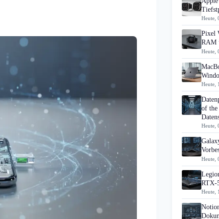
Apple 
Tiefst
Heute, 
Pixel 
RAM u
Heute, 
MacBo
Windo
Heute, 
Daten
of the
Datens
Heute, 
Galaxy
Vorbes
Heute, 
Legion
RTX-5
Heute, 
Notio
Dokum