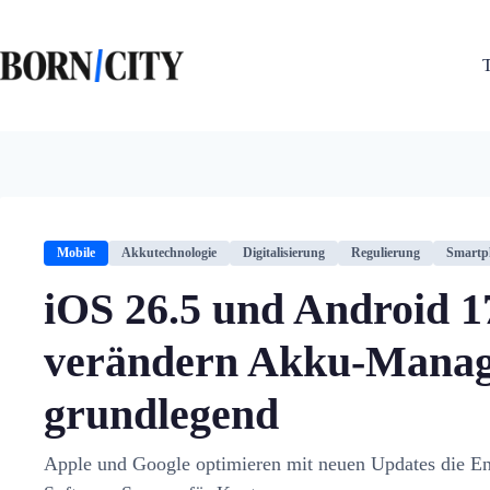
Zum
Inhalt
springen
Mobile
Akkutechnologie
Digitalisierung
Regulierung
Smartp
iOS 26.5 und Android 1
verändern Akku-Mana
grundlegend
Apple und Google optimieren mit neuen Updates die En