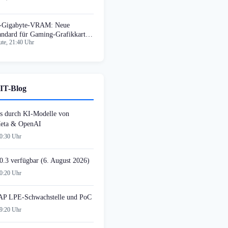
-Gigabyte-VRAM: Neue
andard für Gaming-Grafikkarten
te, 21:40 Uhr
 August
IT-Blog
s durch KI-Modelle von
Meta & OpenAI
20:30 Uhr
0.3 verfügbar (6. August 2026)
20:20 Uhr
AP LPE-Schwachstelle und PoC
19:20 Uhr