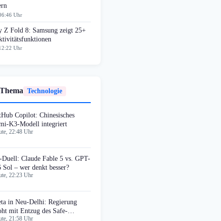
ern
06:46 Uhr
y Z Fold 8: Samsung zeigt 25+
tivitätsfunktionen
12:22 Uhr
 Thema
Technologie
tHub Copilot: Chinesisches
mi-K3-Modell integriert
te, 22:48 Uhr
-Duell: Claude Fable 5 vs. GPT-
6 Sol – wer denkt besser?
te, 22:23 Uhr
ta in Neu-Delhi: Regierung
oht mit Entzug des Safe-
te, 21:58 Uhr
rbour-Schutzes