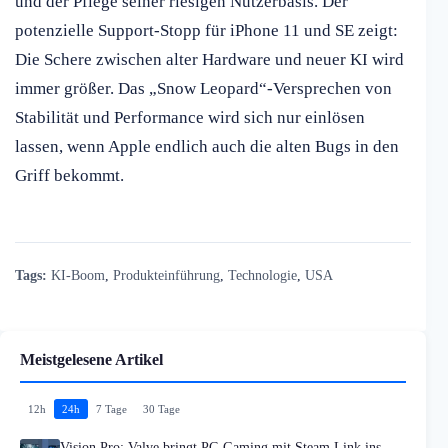
und der Pflege seiner riesigen Nutzerbasis. Der
potenzielle Support-Stopp für iPhone 11 und SE zeigt:
Die Schere zwischen alter Hardware und neuer KI wird
immer größer. Das „Snow Leopard“-Versprechen von
Stabilität und Performance wird sich nur einlösen
lassen, wenn Apple endlich auch die alten Bugs in den
Griff bekommt.
Tags:
KI-Boom
,
Produkteinführung
,
Technologie
,
USA
Meistgelesene Artikel
12h
24h
7 Tage
30 Tage
Vision Pro: Valve bringt PC-Gaming mit Steam Link ins