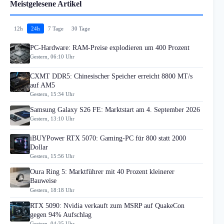
Meistgelesene Artikel
12h
24h
7 Tage
30 Tage
PC-Hardware: RAM-Preise explodieren um 400 Prozent
Gestern, 06:10 Uhr
CXMT DDR5: Chinesischer Speicher erreicht 8800 MT/s
auf AM5
Gestern, 15:34 Uhr
Samsung Galaxy S26 FE: Marktstart am 4. September 2026
Gestern, 13:10 Uhr
iBUYPower RTX 5070: Gaming-PC für 800 statt 2000
Dollar
Gestern, 15:56 Uhr
Oura Ring 5: Marktführer mit 40 Prozent kleinerer
Bauweise
Gestern, 18:18 Uhr
RTX 5090: Nvidia verkauft zum MSRP auf QuakeCon
gegen 94% Aufschlag
Gestern, 04:35 Uhr