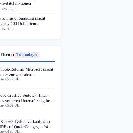
tivitätsfunktionen
, 12:22 Uhr
y Z Flip 8: Samsung macht
handy 100 Dollar teurer
, 15:41 Uhr
 Thema
Technologie
tlook-Reform: Microsoft macht
anner zur zentralen
te, 05:29 Uhr
fgabenverwaltung
obe Creative Suite 27: Intel-
cs verlieren Unterstützung im
te, 05:02 Uhr
rbst
X 5090: Nvidia verkauft zum
RP auf QuakeCon gegen 94%
te, 04:35 Uhr
fschlag