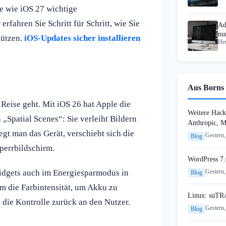
e wie iOS 27 wichtige
rfahren Sie Schritt für Schritt, wie Sie
Ad
nu
hützen.
iOS-Updates sicher installieren
Heu
Aus Borns 
Reise geht. Mit iOS 26 hat Apple die
Weitere Hack
 „Spatial Scenes“: Sie verleiht Bildern
Anthropic, 
t man das Gerät, verschiebt sich die
Gestern,
Blog
perrbildschirm.
WordPress 7.
Widgets auch im Energiesparmodus in
Gestern,
Blog
em die Farbintensität, um Akku zu
Linux: suTR
 die Kontrolle zurück an den Nutzer.
Gestern,
Blog