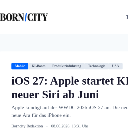
Zum
Inhalt
springen
Mobile
KI-Boom
Produkteinführung
Technologie
USA
iOS 27: Apple startet K
neuer Siri ab Juni
Apple kündigt auf der WWDC 2026 iOS 27 an. Die neue
neue Ära für das iPhone ein.
Borncity Redaktion
•
08.06.2026, 13:31 Uhr