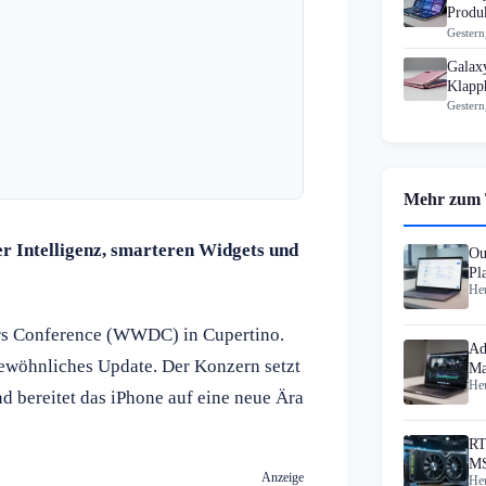
Produk
Gestern
Galax
Klapp
Gestern
Mehr zum
her Intelligenz, smarteren Widgets und
Ou
Pl
Heu
Au
ers Conference (WWDC) in Cupertino.
Ad
 gewöhnliches Update. Der Konzern setzt
Ma
Heu
He
nd bereitet das iPhone auf eine neue Ära
RT
MS
Anzeige
Heu
Au