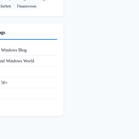
cherheit
Finanzwesen
ogs
d Windows Blog
 and Windows World
f 50+