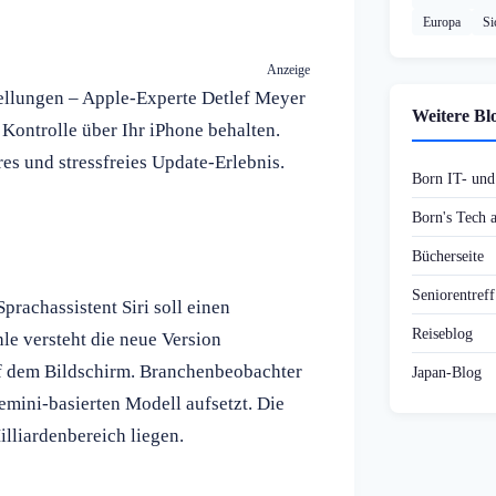
Europa
Si
Anzeige
ellungen – Apple-Experte Detlef Meyer
Weitere Bl
 Kontrolle über Ihr iPhone behalten.
res und stressfreies Update-Erlebnis.
Born IT- un
Born's Tech
Bücherseite
Seniorentref
rachassistent Siri soll einen
Reiseblog
le versteht die neue Version
f dem Bildschirm. Branchenbeobachter
Japan-Blog
emini-basierten Modell aufsetzt. Die
illiardenbereich liegen.