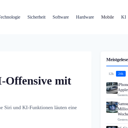
Technologie
Sicherheit
Software
Hardware
Mobile
KI
Meistgelese
12h
24h
I-Offensive mit
iPhon
Apples
Gestern
Samsu
 Siri und KI-Funktionen läuten eine
Millio
Woch
Gestern