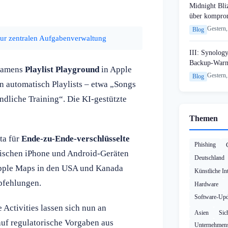
Midnight Bli
über komprom
Gestern,
Blog
zur zentralen Aufgabenverwaltung
III: Synology
Backup-Warn
 namens
Playlist Playground
in Apple
Gestern,
Blog
n automatisch Playlists – etwa „Songs
ndliche Training“. Die KI-gestützte
Themen
ta für
Ende-zu-Ende-verschlüsselte
Phishing
ischen iPhone und Android-Geräten
Deutschland
 Apple Maps in den USA und Kanada
Künstliche Int
mpfehlungen.
Hardware
Software-Upd
 Activities lassen sich nun an
Asien
Sic
 auf regulatorische Vorgaben aus
Unternehmens