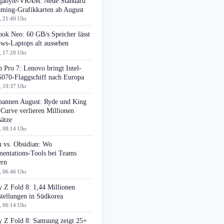
gabyte-VRAM: Neue Standard
aming-Grafikkarten ab August
, 21:40 Uhr
ok Neo: 60 GB/s Speicher lässt
ws-Laptops alt aussehen
, 17:20 Uhr
 Pro 7: Lenovo bringt Intel-
070-Flaggschiff nach Europa
, 19:37 Uhr
pannen August: Ryde und King
 Curve verlieren Millionen
ätze
, 08:14 Uhr
n vs. Obsidian: Wo
entations-Tools bei Teams
ern
, 06:46 Uhr
 Z Fold 8: 1,44 Millionen
tellungen in Südkorea
, 06:14 Uhr
y Z Fold 8: Samsung zeigt 25+