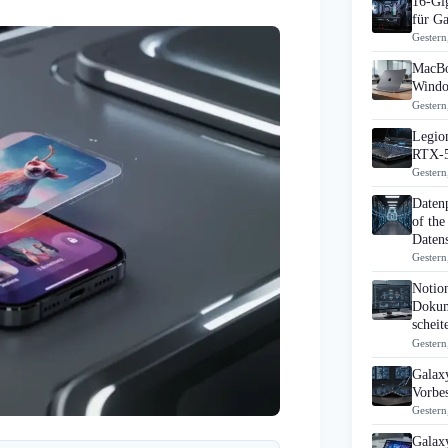
16-Gi
für G
Gestern
MacBo
Windo
Gestern
Legion
RTX-5
Gestern
Daten
of the
Datens
Gestern
Notio
Dokum
scheit
Gestern
Galaxy
Vorbes
Gestern
Galax