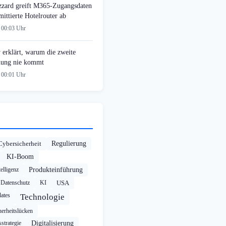
zzard greift M365-Zugangsdaten
ittierte Hotelrouter ab
 00:03 Uhr
 erklärt, warum die zweite
ung nie kommt
 00:01 Uhr
Cybersicherheit
Regulierung
KI-Boom
elligenz
Produkteinführung
Datenschutz
KI
USA
ates
Technologie
herheitslücken
strategie
Digitalisierung