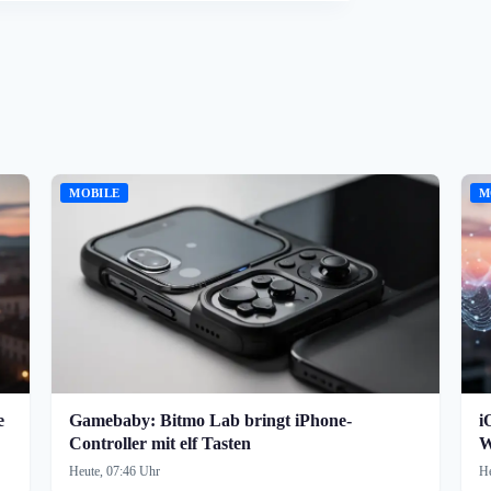
MOBILE
M
e
Gamebaby: Bitmo Lab bringt iPhone-
i
Controller mit elf Tasten
W
Heute, 07:46 Uhr
He