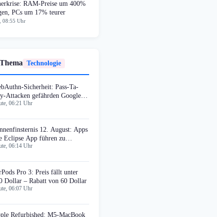
herkrise: RAM-Preise um 400%
egen, PCs um 17% teurer
, 08:55 Uhr
 Thema
Technologie
bAuthn-Sicherheit: Pass-Ta-
y-Attacken gefährden Google
te, 06:21 Uhr
ssword Manager
nnenfinsternis 12. August: Apps
e Eclipse App führen zu
te, 06:14 Uhr
timalen Standorten
rPods Pro 3: Preis fällt unter
0 Dollar – Rabatt von 60 Dollar
te, 06:07 Uhr
ple Refurbished: M5-MacBook