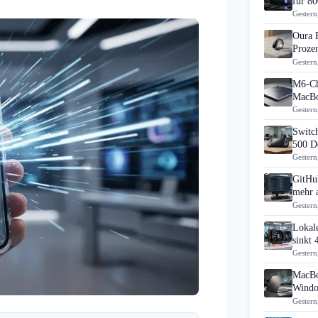
für 80
Gestern
Oura 
Prozen
Gestern
M6-Ch
MacBo
Gestern
Switch
500 D
Gestern
GitHub
mehr 
Gestern
Lokal
sinkt
Gestern
MacBo
Windo
Gestern