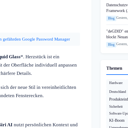
Datenschutzvo
Framework (
Gestern,
Blog
"deGDID" en
blockt Neuan
en gefährden Google Password Manager
Gestern,
Blog
quid Glass“
. Herzstück ist ein
it der Oberfläche individuell anpassen
Themen
härfere Details.
Hardware
 sich der neue Stil in vereinheitlichten
Deutschland
undeten Fensterecken.
Produktein
Sicherheit
Software-Upd
KI-Boom
Siri AI
nutzt persönlichen Kontext und
Unternehmens