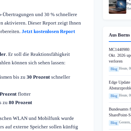
Pr
Heu
op-Übertragungen und 30 % schnellere
en aktivieren. Dieser Report zeigt Ihnen
orbereiten.
Jetzt kostenlosen Report
Aus Borns 
MC1440980: 
ler
. Er soll die Reaktionsfähigkeit
Okt. 2026 up
verloren
ahlen können sich sehen lassen:
Heute, 
Blog
ismen bis zu
30 Prozent
schneller
Edge Update 
Absturzprob
 Prozent
flotter
Heute, 
Blog
s zu
80 Prozent
Bundesamts f
SharePoint-S
zwischen WLAN und Mobilfunk wurde
Gestern,
Blog
ers auf externe Speicher sollen künftig