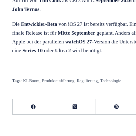
Auftritt von
Tim Cook
als CEO. Am
1. September 2026
ü
John Ternus
.
Die
Entwickler-Beta
von iOS 27 ist bereits verfügbar. Ein
finale Release ist für
Mitte September
geplant. Anders al
Apple bei der parallelen
watchOS 27
-Version die Unterst
eine
Series 10
oder
Ultra 2
wird benötigt.
Tags:
KI-Boom
,
Produkteinführung
,
Regulierung
,
Technologie