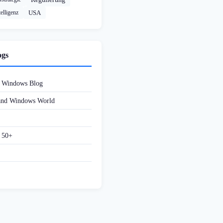
elligenz
USA
ogs
d Windows Blog
 and Windows World
f 50+