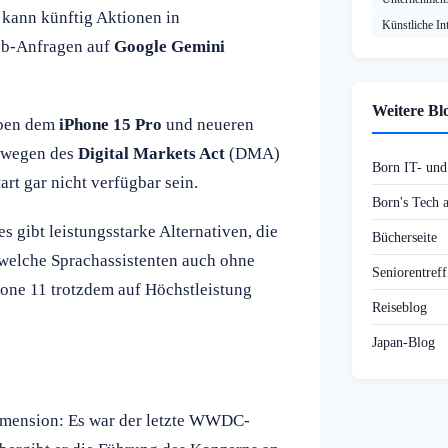
n kann künftig Aktionen in
Künstliche Int
Web-Anfragen auf
Google Gemini
Weitere Bl
iben dem
iPhone 15 Pro
und neueren
d wegen des
Digital Markets Act
(DMA)
Born IT- un
rt gar nicht verfügbar sein.
Born's Tech
es gibt leistungsstarke Alternativen, die
Bücherseite
 welche Sprachassistenten auch ohne
Seniorentref
one 11 trotzdem auf Höchstleistung
Reiseblog
Japan-Blog
 Dimension: Es war der letzte WWDC-