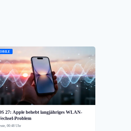
OBILE
OS 27: Apple behebt langjähriges WLAN-
echsel-Problem
ute, 00:48 Uhr