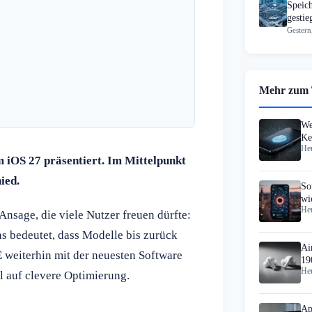
Speic
gesti
Gestern
Mehr zum
We
Ke
Heu
Pa
 iOS 27 präsentiert. Im Mittelpunkt
ied.
So
wi
Heu
op
Ansage, die viele Nutzer freuen dürfte:
as bedeutet, dass Modelle bis zurück
Ai
E
weiterhin mit der neuesten Software
19
Heu
l auf clevere Optimierung.
Ap