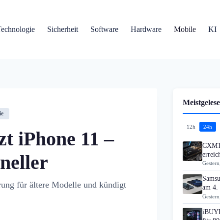
Technologie
Sicherheit
Software
Hardware
Mobile
KI
Meistgelese
ie
12h
24h
zt iPhone 11 –
CXMT 
errei
neller
Gestern
Samsu
rung für ältere Modelle und kündigt
am 4.
Gestern
iBUYP