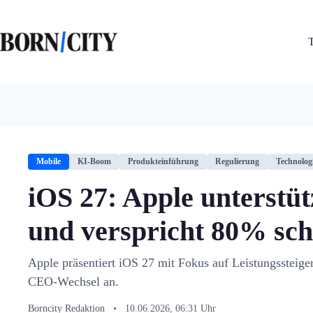
Zum
Inhalt
springen
Mobile
KI-Boom
Produkteinführung
Regulierung
Technolog
iOS 27: Apple unterstüt
und verspricht 80% sch
Apple präsentiert iOS 27 mit Fokus auf Leistungssteige
CEO-Wechsel an.
Borncity Redaktion
•
10.06.2026, 06:31 Uhr