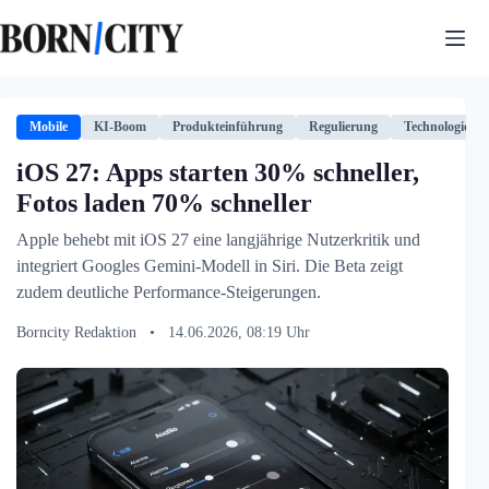
Zum
Inhalt
springen
Mobile
KI-Boom
Produkteinführung
Regulierung
Technologie
iOS 27: Apps starten 30% schneller,
Fotos laden 70% schneller
Apple behebt mit iOS 27 eine langjährige Nutzerkritik und
integriert Googles Gemini-Modell in Siri. Die Beta zeigt
zudem deutliche Performance-Steigerungen.
Borncity Redaktion
•
14.06.2026, 08:19 Uhr