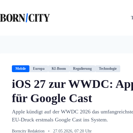
Zum
Inhalt
springen
Mobile
Europa
KI-Boom
Regulierung
Technologie
iOS 27 zur WWDC: Appl
für Google Cast
Apple kündigt auf der WWDC 2026 das umfangreichste S
EU-Druck erstmals Google Cast ins System.
Borncity Redaktion
•
27.05.2026, 07:20 Uhr