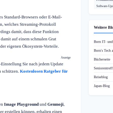
Software-Upd
des Standard-Browsers oder E-Mail-
n, welches Streaming-Protokoll
Weitere Bl
dings damit, dass diese Funktion
h damit auf einem schmalen Grat
Born IT- un
der eigenen Ökosystem-Vorteile.
Born's Tech
Anzeige
Bücherseite
-Einstellung Sie nach jedem Update
Seniorentref
zu schützen.
Kostenlosen Ratgeber für
Reiseblog
Japan-Blog
nen
Image Playground
und
Genmoji
,
r erstellen können, erhalten einen