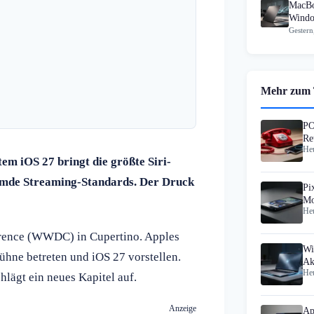
MacBo
Windo
Gestern
Mehr zum
PO
Re
Heu
tem iOS 27 bringt die größte Siri-
remde Streaming-Standards. Der Druck
Pi
Mo
Heu
au
erence (WWDC) in Cupertino. Apples
Wi
hne betreten und iOS 27 vorstellen.
Ak
Heu
Hi
lägt ein neues Kapitel auf.
Anzeige
Ap