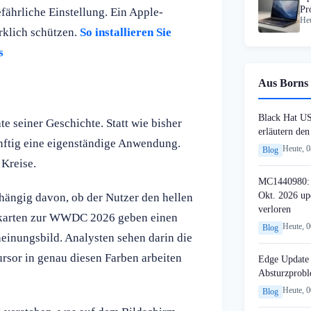
Pr
ährliche Einstellung. Ein Apple-
Heu
irklich schützen.
So installieren Sie
s
Aus Borns 
Black Hat U
te seiner Geschichte. Statt wie bisher
erläutern de
ünftig eine eigenständige Anwendung.
Heute, 
Blog
 Kreise.
MC1440980: 
Okt. 2026 up
bhängig davon, ob der Nutzer den hellen
verloren
gskarten zur WWDC 2026 geben einen
Heute, 
Blog
inungsbild. Analysten sehen darin die
rsor in genau diesen Farben arbeiten
Edge Update 
Absturzprob
Heute, 
Blog