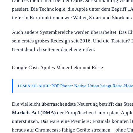
Doch es bleibt nicht bei der Optik. Siri soll künftig visu
passiert. Die Technologie, die Apple unter dem Begriff „
tiefer in Kernfunktionen wie Wallet, Safari und Shortcuts 
Auch andere Systembereiche werden überarbeitet. Das E
sein erstes großes Redesign seit 2016. Und die Tastatur? 
Gerät deutlich seltener danebengreifen.
Google Cast: Apples Mauer bekommt Risse
POP Phone: Native Union bringt Retro-Hör
LESEN SIE AUCH:
Die vielleicht überraschendste Neuerung betrifft das St
Markets Act (DMA)
der Europäischen Union plant Appl
unterstützen. Das wäre eine Premiere: Erstmals könnten 
heraus auf Chromecast-fähige Geräte streamen – ohne U