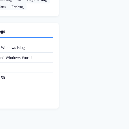
ates
Phishing
ogs
d Windows Blog
 and Windows World
f 50+