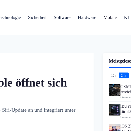
Technologie
Sicherheit
Software
Hardware
Mobile
KI
Meistgelese
12h
24h
e öffnet sich
CXMT 
errei
Gestern
iBUYP
iri-Update an und integriert unter
für 80
Gestern
iOS 27