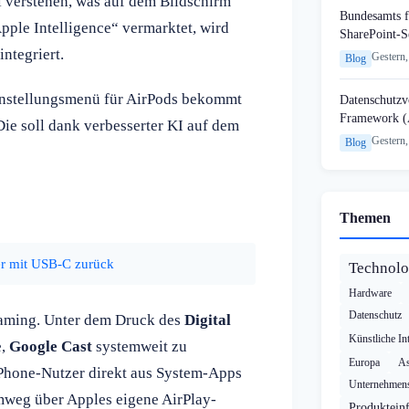
ell verstehen, was auf dem Bildschirm
Bundesamts f
Apple Intelligence“ vermarktet, wird
SharePoint-S
integriert.
Gestern,
Blog
instellungsmenü für AirPods bekommt
Datenschutzvo
Framework (
Die soll dank verbesserter KI auf dem
Gestern,
Blog
Themen
er mit USB-C zurück
Technolo
Hardware
Datenschutz
reaming. Unter dem Druck des
Digital
Künstliche Int
e,
Google Cast
systemweit zu
Europa
As
iPhone-Nutzer direkt aus System-Apps
Unternehmens
mweg über Apples eigene AirPlay-
Produktein