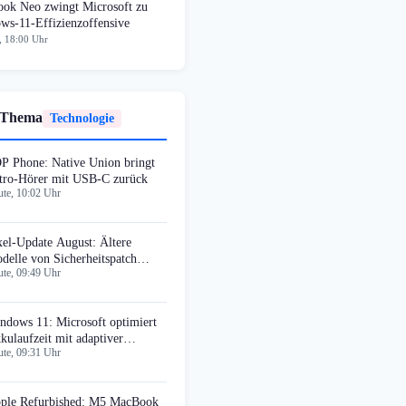
ok Neo zwingt Microsoft zu
ws-11-Effizienzoffensive
, 18:00 Uhr
 Thema
Technologie
P Phone: Native Union bringt
tro-Hörer mit USB-C zurück
te, 10:02 Uhr
xel-Update August: Ältere
delle von Sicherheitspatch
te, 09:49 Uhr
sgeschlossen
ndows 11: Microsoft optimiert
kulaufzeit mit adaptiver
te, 09:31 Uhr
bernate
ple Refurbished: M5 MacBook