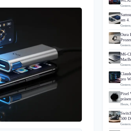
WLAN
Gestern
Samsu
am 4.
Gestern
Oura 
Prozen
Gestern
M6-Ch
MacBo
Gestern
Claud
pro Wo
Gestern
Pixel
präsen
Heute, 
Switch
500 D
Gestern