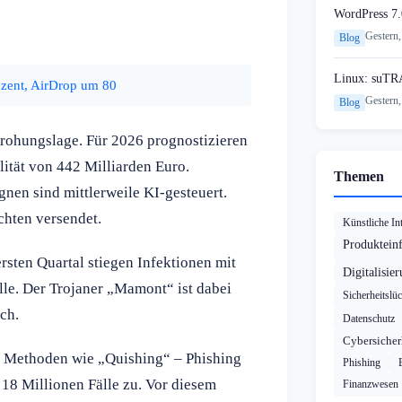
WordPress 7.
Gestern,
Blog
Linux: suTR
ozent, AirDrop um 80
Gestern,
Blog
edrohungslage. Für 2026 prognostizieren
ität von 442 Milliarden Euro.
Themen
nen sind mittlerweile KI-gesteuert.
chten versendet.
Künstliche Int
Produktein
rsten Quartal stiegen Infektionen mit
Digitalisie
le. Der Trojaner „Mamont“ ist dabei
Sicherheitslü
ch.
Datenschutz
Cybersicher
 Methoden wie „Quishing“ – Phishing
Phishing
18 Millionen Fälle zu. Vor diesem
Finanzwesen