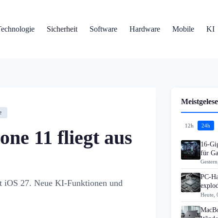
Technologie
Sicherheit
Software
Hardware
Mobile
KI
Meistgelese
e
12h
24h
e 11 fliegt aus
16-Gi
für G
Gestern
PC-Ha
it iOS 27. Neue KI-Funktionen und
explo
Heute, 
MacBo