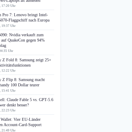
ws-Laptops alt aussehen
, 17:20 Uhr
 Pro 7: Lenovo bringt Intel-
070-Flaggschiff nach Europa
, 19:37 Uhr
090: Nvidia verkauft zum
auf QuakeCon gegen 94%
hlag
04:35 Uhr
y Z Fold 8: Samsung zeigt 25+
tivitätsfunktionen
, 12:22 Uhr
y Z Flip 8: Samsung macht
handy 100 Dollar teurer
, 15:41 Uhr
ell: Claude Fable 5 vs. GPT-5.6
wer denkt besser?
, 22:23 Uhr
 Wallet: Vier EU-Länder
ten Account-Card-Support
, 21:49 Uhr