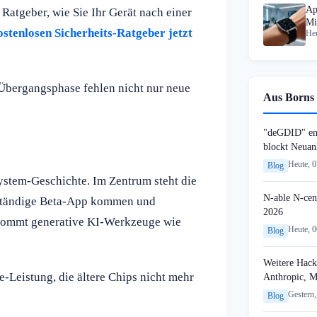
Ap
Ratgeber, wie Sie Ihr Gerät nach einer
Mi
stenlosen Sicherheits-Ratgeber jetzt
Heu
Übergangsphase fehlen nicht nur neue
Aus Borns 
"deGDID" en
blockt Neuan
Heute, 
Blog
system-Geschichte. Im Zentrum steht die
N-able N-cen
enständige Beta-App kommen und
2026
ekommt generative KI-Werkzeuge wie
Heute, 
Blog
Weitere Hack
Leistung, die ältere Chips nicht mehr
Anthropic, 
Gestern,
Blog