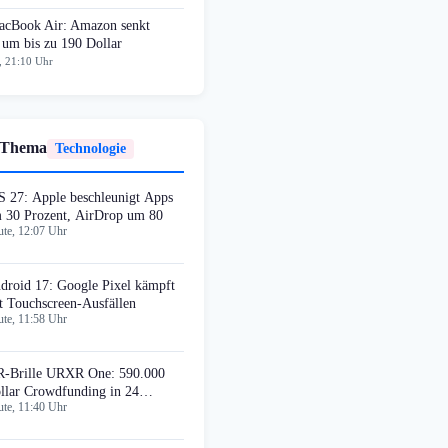
cBook Air: Amazon senkt
 um bis zu 190 Dollar
, 21:10 Uhr
 Thema
Technologie
S 27: Apple beschleunigt Apps
 30 Prozent, AirDrop um 80
te, 12:07 Uhr
droid 17: Google Pixel kämpft
t Touchscreen-Ausfällen
te, 11:58 Uhr
-Brille URXR One: 590.000
llar Crowdfunding in 24
te, 11:40 Uhr
unden