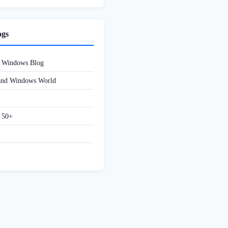
ogs
d Windows Blog
 and Windows World
f 50+