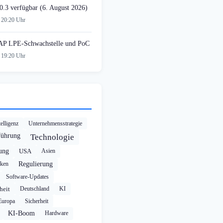
0.3 verfügbar (6. August 2026)
 20:20 Uhr
AP LPE-Schwachstelle und PoC
 19:20 Uhr
elligenz
Unternehmensstrategie
führung
Technologie
rung
USA
Asien
cken
Regulierung
Software-Updates
heit
Deutschland
KI
Europa
Sicherheit
KI-Boom
Hardware