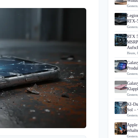
Windo
Gestern
Legion
RTX-5
Gestern
RTX 5
MSRP 
Aufsc
Heute, 
Galax
Produk
Gestern
Galax
Klapp
Gestern
KI-Du
Sol – 
Gestern
Apple
erhal
Gestern