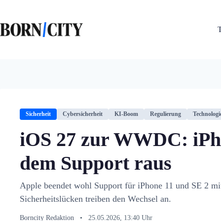
Zum
Inhalt
springen
Sicherheit
Cybersicherheit
KI-Boom
Regulierung
Technologi
iOS 27 zur WWDC: iPhon
dem Support raus
Apple beendet wohl Support für iPhone 11 und SE 2 m
Sicherheitslücken treiben den Wechsel an.
Borncity Redaktion
•
25.05.2026, 13:40 Uhr