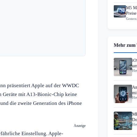
M5 Ma
Preise
Gestern
Mehr zum
iO
um
Heu
Dann präsentiert Apple auf der WWDC
An
mi
en Geräte mit A13-Bionic-Chip keine
Heu
und die zweite Generation des iPhone
MR
Do
Heu
St
Anzeige
ährliche Einstellung. Apple-