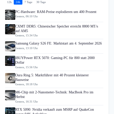
12h
24h
7 Tage
30 Tage
PC-Hardware: RAM-Preise explodieren um 400 Prozent
Gestern, 06:10 Uhr
CXMT DDR5: Chinesischer Speicher erreicht 8800 MT/s
auf AM5
Gestern, 15:34 Uhr
Samsung Galaxy S26 FE: Marktstart am 4. September 2026
Gestern, 13:10 Uhr
iBUYPower RTX 5070: Gaming-PC für 800 statt 2000
Dollar
Gestern, 15:56 Uhr
Oura Ring 5: Marktführer mit 40 Prozent kleinerer
Bauweise
Gestern, 18:18 Uhr
M6-Chip mit 2-Nanometer-Technik: MacBook Pro im
Herbst
Gestern, 16:31 Uhr
RTX 5090: Nvidia verkauft zum MSRP auf QuakeCon