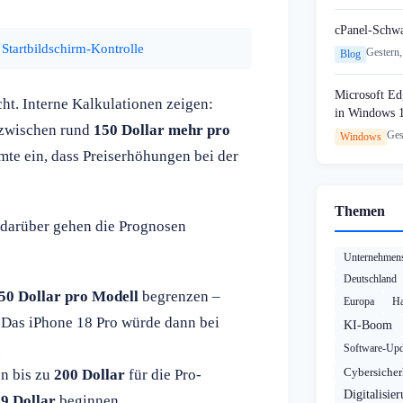
cPanel-Schw
Startbildschirm-Kontrolle
Gestern,
Blog
Microsoft Edg
cht. Interne Kalkulationen zeigen:
in Windows 
nzwischen rund
150 Dollar mehr pro
Ges
Windows
te ein, dass Preiserhöhungen bei der
Themen
 darüber gehen die Prognosen
Unternehmens
Deutschland
50 Dollar pro Modell
begrenzen –
Europa
Ha
 Das iPhone 18 Pro würde dann bei
KI-Boom
.
Software-Upd
Cybersicher
on bis zu
200 Dollar
für die Pro-
Digitalisie
99 Dollar
beginnen.