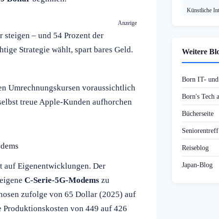
Künstliche Int
Anzeige
r steigen – und 54 Prozent der
htige Strategie wählt, spart bares Geld.
Weitere Bl
Born IT- un
len Umrechnungskursen voraussichtlich
Born's Tech
 selbst treue Apple-Kunden aufhorchen
Bücherseite
Seniorentref
odems
Reiseblog
Japan-Blog
kt auf Eigenentwicklungen. Der
 eigene
C-Serie-5G-Modems
zu
gnosen zufolge von 65 Dollar (2025) auf
re Produktionskosten von 449 auf 426