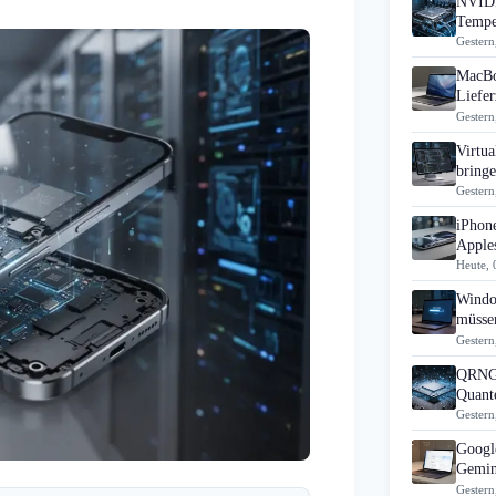
NVIDI
Tempe
Gestern
MacBo
Liefer
Gestern
Virtua
bring
Gestern
iPhon
Apples
Heute, 
Windo
müsse
Gestern
QRNG-
Quante
Gestern
Googl
Gemin
Gestern