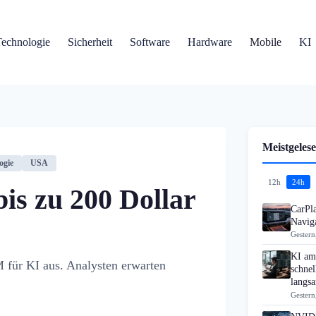
Technologie
Sicherheit
Software
Hardware
Mobile
KI
Meistgelese
ogie
USA
12h
24h
bis zu 200 Dollar
CarPla
Navig
Gestern
KI am 
 für KI aus. Analysten erwarten
schne
langs
Gestern