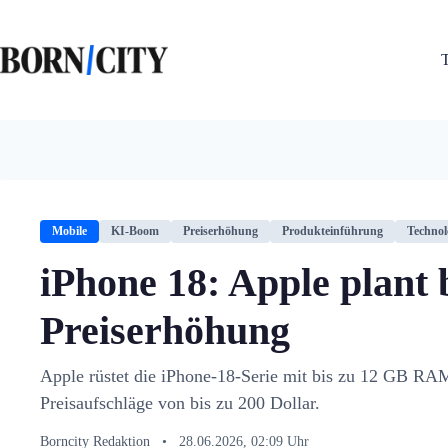
Zum
Inhalt
springen
Mobile
KI-Boom
Preiserhöhung
Produkteinführung
Technol
iPhone 18: Apple plant 
Preiserhöhung
Apple rüstet die iPhone-18-Serie mit bis zu 12 GB RAM
Preisaufschläge von bis zu 200 Dollar.
Borncity Redaktion
•
28.06.2026, 02:09 Uhr