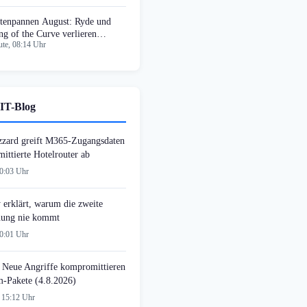
tenpannen August: Ryde und
ng of the Curve verlieren
te, 08:14 Uhr
llionen Datensätze
IT-Blog
zzard greift M365-Zugangsdaten
ittierte Hotelrouter ab
00:03 Uhr
 erklärt, warum die zweite
ung nie kommt
00:01 Uhr
 Neue Angriffe kompromittieren
-Pakete (4.8.2026)
 15:12 Uhr