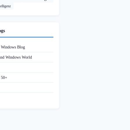
elligenz
ogs
d Windows Blog
 and Windows World
f 50+