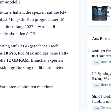
mium-Modelle
Da
tur erhalten, die speziell auf die KI-
Ki
Heu
Mi
lyst Ming-Chi Kuo prognostiziert für
de für Anfang 2027 erwartet –
9
s die aktuellen 8 GB.
Aus Borns 
Sprung auf 12 GB gerechnet. Doch
Midnight Bli
ne 18 Pro, Pro Max
und das neue
Falt-
über komprom
olle
12 GB RAM
. Branchenexperten
Heute, 
Blog
lständige Nutzung der überarbeiteten
III: Synology
Backup-Warn
Heute, 
Blog
arianten debütieren mit einer
Shaid Hulud:
Hunderte npm
Gestern,
Blog