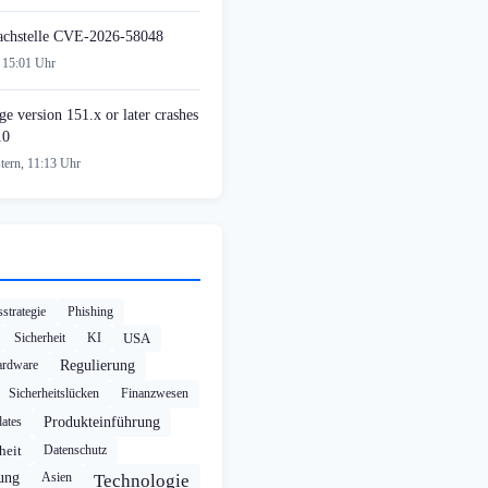
achstelle CVE-2026-58048
 15:01 Uhr
e version 151.x or later crashes
10
tern, 11:13 Uhr
strategie
Phishing
Sicherheit
KI
USA
rdware
Regulierung
Sicherheitslücken
Finanzwesen
ates
Produkteinführung
heit
Datenschutz
rung
Asien
Technologie