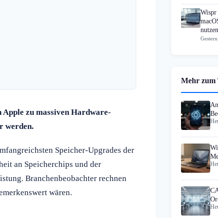
Wispr 
macOS
nutzen
Gestern
Mehr zum
An
n Apple zu massiven Hardware-
Be
Heu
Ko
r werden.
Wi
umfangreichsten Speicher-Upgrades der
Me
heit an Speicherchips und der
Heu
eistung. Branchenbeobachter rechnen
CA
 bemerkenswert wären.
Or
Heu
Sy