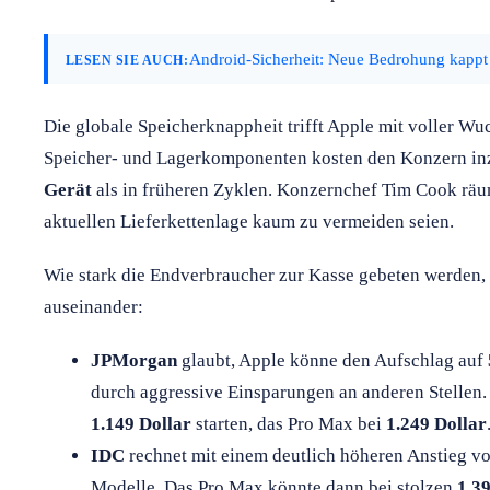
Android-Sicherheit: Neue Bedrohung kappt 
LESEN SIE AUCH:
Die globale Speicherknappheit trifft Apple mit voller Wu
Speicher- und Lagerkomponenten kosten den Konzern i
Gerät
als in früheren Zyklen. Konzernchef Tim Cook räum
aktuellen Lieferkettenlage kaum zu vermeiden seien.
Wie stark die Endverbraucher zur Kasse gebeten werden,
auseinander:
JPMorgan
glaubt, Apple könne den Aufschlag auf
durch aggressive Einsparungen an anderen Stellen.
1.149 Dollar
starten, das Pro Max bei
1.249 Dollar
IDC
rechnet mit einem deutlich höheren Anstieg v
Modelle. Das Pro Max könnte dann bei stolzen
1.3