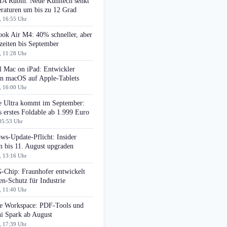
A Rubin: Neue Kühltech senkt
raturen um bis zu 12 Grad
, 16:55 Uhr
ok Air M4: 40% schneller, aber
zeiten bis September
, 11:28 Uhr
l Mac on iPad: Entwickler
en macOS auf Apple-Tablets
, 16:00 Uhr
e Ultra kommt im September:
 erstes Foldable ab 1.999 Euro
05:53 Uhr
ws-Update-Pflicht: Insider
n bis 11. August upgraden
, 13:16 Uhr
Chip: Fraunhofer entwickelt
n-Schutz für Industrie
, 11:40 Uhr
e Workspace: PDF-Tools und
i Spark ab August
, 17:39 Uhr