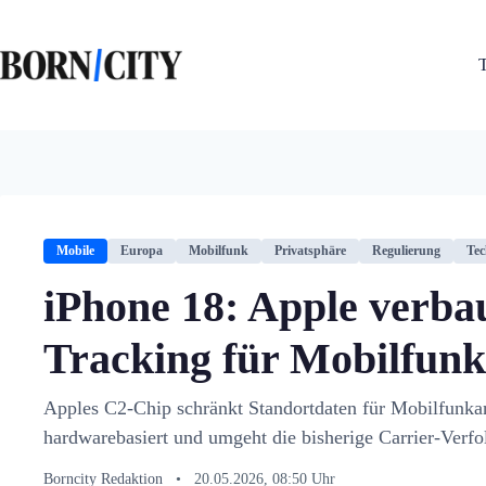
Zum
Inhalt
springen
Mobile
Europa
Mobilfunk
Privatsphäre
Regulierung
Tec
iPhone 18: Apple verba
Tracking für Mobilfunk
Apples C2-Chip schränkt Standortdaten für Mobilfunkanb
hardwarebasiert und umgeht die bisherige Carrier-Verfo
Borncity Redaktion
•
20.05.2026, 08:50 Uhr