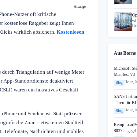
Anzeige
hone-Nutzer oft kritische
Op
wi
er kostenlose Ratgeber zeigt Ihnen
Heu
 Klicks wirklich absichern.
Kostenlosen
Aus Borns 
Microsoft St
s durch Triangulation auf wenige Meter
Manifest V3
r App-Standortdienste deaktiviert
Heute, 
Blog
(CSLI) waren ein lukratives Geschäft
SANS Institut
Türen für KI
Heute, 
Blog
iPhone und Sendemast. Statt präziser
ografische Zone – etwa einen Stadtteil
Kemp LoadMa
8037 angegri
ht: Telefonate, Nachrichten und mobiles