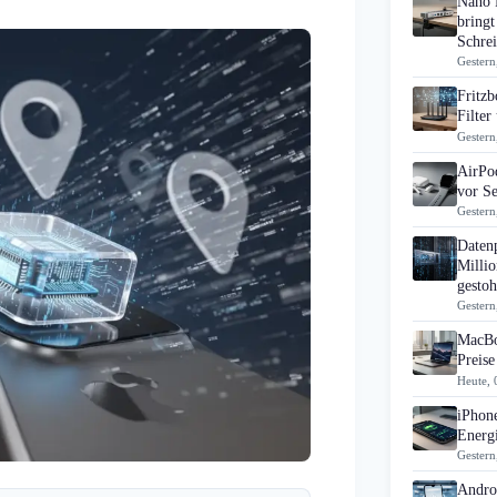
Nano 
bringt
Schrei
Gestern
Fritz
Filte
Gestern
AirPo
vor S
Gestern
Daten
Millio
gestoh
Gestern
MacBo
Preise
Heute, 
iPhon
Energi
Gestern
Androi