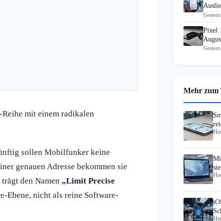
Ausli
Gestern
Pixel 
Augus
Gestern
Mehr zum
-Reihe mit einem radikalen
Sm
re
Heu
Ka
nftig sollen Mobilfunker keine
Mi
 einer genauen Adresse bekommen sie
st
Heu
n trägt den Namen
„Limit Precise
e-Ebene, nicht als reine Software-
iO
Sc
Heu
Ex