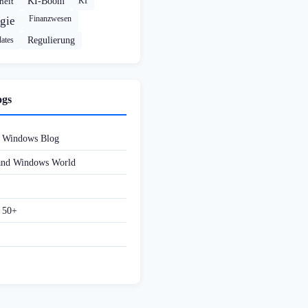
heit
KI-Boom
KI
Finanzwesen
gie
ates
Regulierung
ogs
d Windows Blog
 and Windows World
f 50+