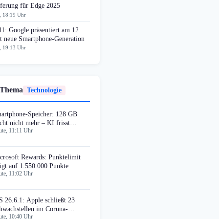
eferung für Edge 2025
, 18:19 Uhr
11: Google präsentiert am 12.
t neue Smartphone-Generation
, 19:13 Uhr
 Thema
Technologie
artphone-Speicher: 128 GB
icht nicht mehr – KI frisst
te, 11:11 Uhr
pazität
crosoft Rewards: Punktelimit
eigt auf 1.550.000 Punkte
te, 11:02 Uhr
S 26.6.1: Apple schließt 23
hwachstellen im Coruna-
te, 10:40 Uhr
ploit-Kit