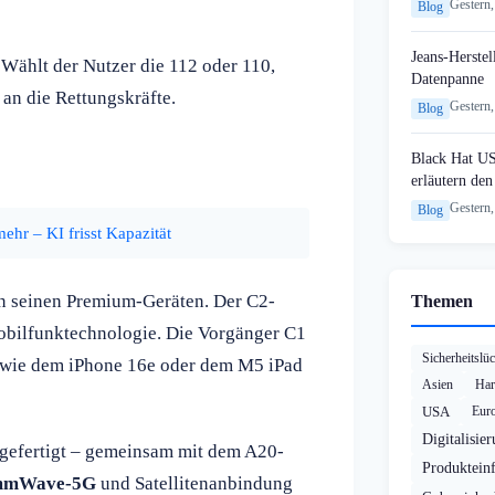
Gestern,
Blog
Jeans-Herstel
. Wählt der Nutzer die 112 oder 110,
Datenpanne
an die Rettungskräfte.
Gestern,
Blog
Black Hat U
erläutern de
Gestern,
Blog
ehr – KI frisst Kapazität
n seinen Premium-Geräten. Der C2-
Themen
Mobilfunktechnologie. Die Vorgänger C1
Sicherheitslü
n wie dem iPhone 16e oder dem M5 iPad
Asien
Har
USA
Eur
Digitalisie
gefertigt – gemeinsam mit dem A20-
Produktein
mWave-5G
und Satellitenanbindung