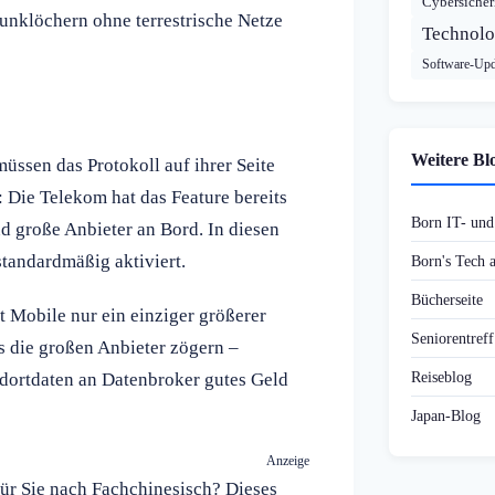
Cybersicher
unklöchern ohne terrestrische Netze
Technolo
Software-Upd
Weitere Bl
üssen das Protokoll auf ihrer Seite
: Die Telekom hat das Feature bereits
Born IT- un
d große Anbieter an Bord. In diesen
standardmäßig aktiviert.
Born's Tech
Bücherseite
t Mobile nur ein einziger größerer
Seniorentref
s die großen Anbieter zögern –
Reiseblog
ndortdaten an Datenbroker gutes Geld
Japan-Blog
Anzeige
ür Sie nach Fachchinesisch? Dieses