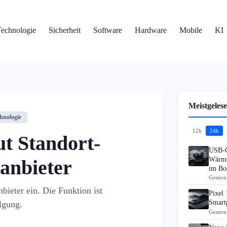
Technologie
Sicherheit
Software
Hardware
Mobile
KI
Meistgelese
hnologie
12h
24h
ut Standort-
USB-C
Wärme
anbieter
im B
Gestern
ieter ein. Die Funktion ist
Pixel 
Smart
lgung.
Gestern