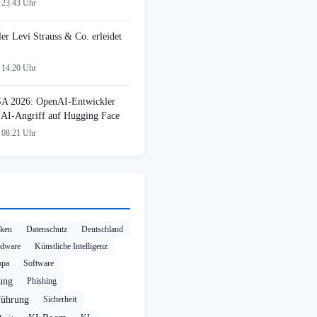
 23:43 Uhr
ler Levi Strauss & Co. erleidet
 14:20 Uhr
SA 2026: OpenAI-Entwickler
n AI-Angriff auf Hugging Face
 08:21 Uhr
cken
Datenschutz
Deutschland
dware
Künstliche Intelligenz
opa
Software
rung
Phishing
führung
Sicherheit