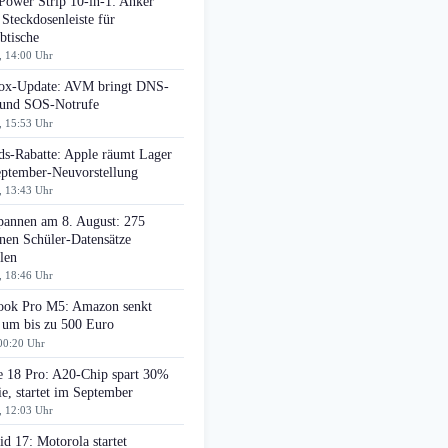
Power Strip 10-in-1: Anker
 Steckdosenleiste für
btische
, 14:00 Uhr
box-Update: AVM bringt DNS-
r und SOS-Notrufe
, 15:53 Uhr
ds-Rabatte: Apple räumt Lager
eptember-Neuvorstellung
, 13:43 Uhr
pannen am 8. August: 275
nen Schüler-Datensätze
len
, 18:46 Uhr
ok Pro M5: Amazon senkt
 um bis zu 500 Euro
00:20 Uhr
e 18 Pro: A20-Chip spart 30%
e, startet im September
, 12:03 Uhr
d 17: Motorola startet