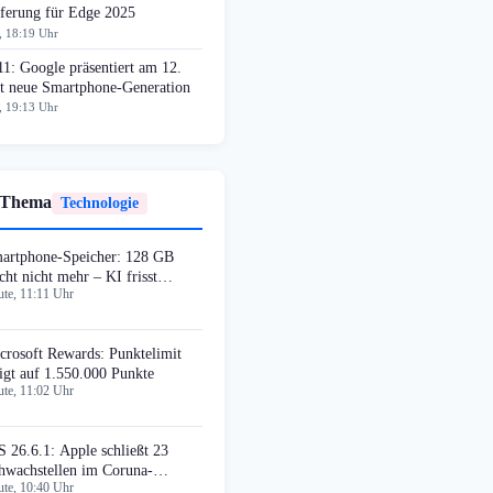
eferung für Edge 2025
, 18:19 Uhr
11: Google präsentiert am 12.
t neue Smartphone-Generation
, 19:13 Uhr
 Thema
Technologie
artphone-Speicher: 128 GB
icht nicht mehr – KI frisst
te, 11:11 Uhr
pazität
crosoft Rewards: Punktelimit
eigt auf 1.550.000 Punkte
te, 11:02 Uhr
S 26.6.1: Apple schließt 23
hwachstellen im Coruna-
te, 10:40 Uhr
ploit-Kit