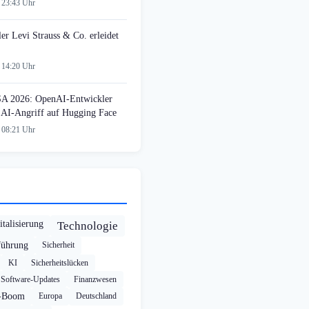
 23:43 Uhr
ler Levi Strauss & Co. erleidet
 14:20 Uhr
SA 2026: OpenAI-Entwickler
n AI-Angriff auf Hugging Face
 08:21 Uhr
italisierung
Technologie
führung
Sicherheit
KI
Sicherheitslücken
Software-Updates
Finanzwesen
-Boom
Europa
Deutschland