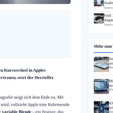
Ausli
Gestern
Pixel 
Augus
Gestern
Mehr zum
Sm
re
Heu
Ka
en Kurswechsel in Apples
rtrauen, setzt der Hersteller
Mi
st
Heu
ografie neigt sich dem Ende zu. Mit
iO
 wird, vollzieht Apple eine Kehrtwende
Sc
ne
variable Blende
– ein Feature, das
Heu
Ex