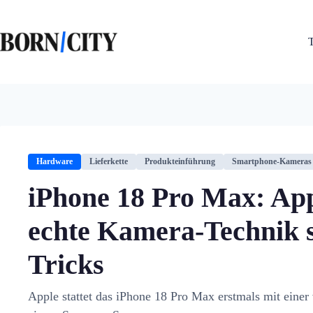
Zum
Inhalt
springen
Hardware
Lieferkette
Produkteinführung
Smartphone-Kameras
iPhone 18 Pro Max: Appl
echte Kamera-Technik s
Tricks
Apple stattet das iPhone 18 Pro Max erstmals mit eine