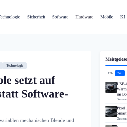
Technologie
Sicherheit
Software
Hardware
Mobile
KI
Meistgelese
Technologie
12h
24h
e setzt auf
USB-C
Wärme
tatt Software-
im B
Gestern
Pixel 
Smart
Gestern
r variablen mechanischen Blende und