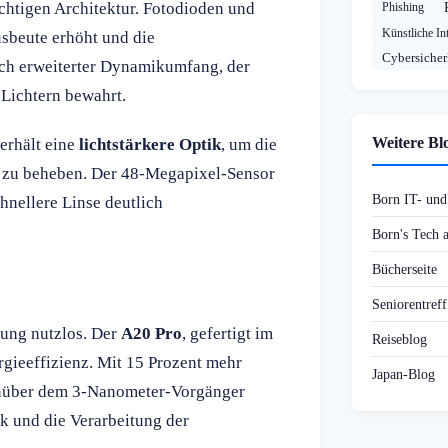
ichtigen Architektur. Fotodioden und
Phishing
Künstliche Int
usbeute erhöht und die
Cybersicher
ich erweiterter Dynamikumfang, der
 Lichtern bewahrt.
Weitere Bl
erhält eine
lichtstärkere Optik
, um die
zu beheben. Der 48-Megapixel-Sensor
Born IT- un
hnellere Linse deutlich
Born's Tech
Bücherseite
Seniorentref
ung nutzlos. Der
A20 Pro
, gefertigt im
Reiseblog
gieeffizienz. Mit 15 Prozent mehr
Japan-Blog
enüber dem 3-Nanometer-Vorgänger
k und die Verarbeitung der