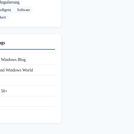
Regulierung
elligenz
Software
heit
ogs
d Windows Blog
 and Windows World
f 50+