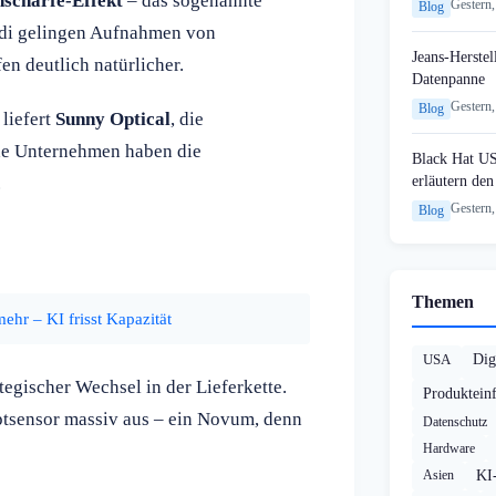
nschärfe-Effekt
– das sogenannte
Gestern,
Blog
odi gelingen Aufnahmen von
Jeans-Herstel
n deutlich natürlicher.
Datenpanne
Gestern,
Blog
liefert
Sunny Optical
, die
de Unternehmen haben die
Black Hat U
erläutern de
.
Gestern,
Blog
Themen
ehr – KI frisst Kapazität
USA
Dig
tegischer Wechsel in der Lieferkette.
Produktein
tsensor massiv aus – ein Novum, denn
Datenschutz
Hardware
Asien
KI