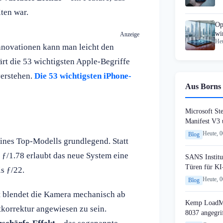
ten war.
Op
wi
Anzeige
Heu
nnovationen kann man leicht den
rt die 53 wichtigsten Apple-Begriffe
verstehen.
Die 53 wichtigsten iPhone-
Aus Borns 
Microsoft St
Manifest V3
Heute, 
Blog
eines Top-Modells grundlegend. Statt
 ƒ/1.78 erlaubt das neue System eine
SANS Institut
Türen für KI
s ƒ/22.
Heute, 
Blog
ht blendet die Kamera mechanisch ab
Kemp LoadMa
tkorrektur angewiesen zu sein.
8037 angegri