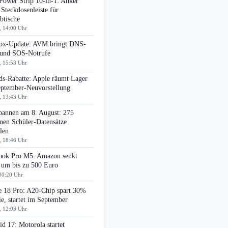
Power Strip 10-in-1: Anker
 Steckdosenleiste für
btische
, 14:00 Uhr
box-Update: AVM bringt DNS-
r und SOS-Notrufe
, 15:53 Uhr
ds-Rabatte: Apple räumt Lager
eptember-Neuvorstellung
, 13:43 Uhr
pannen am 8. August: 275
nen Schüler-Datensätze
len
, 18:46 Uhr
ok Pro M5: Amazon senkt
 um bis zu 500 Euro
00:20 Uhr
e 18 Pro: A20-Chip spart 30%
e, startet im September
, 12:03 Uhr
d 17: Motorola startet