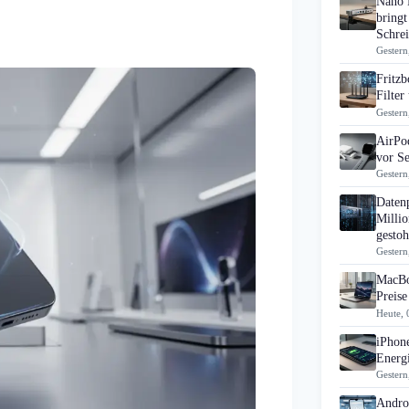
Nano 
bringt
Schrei
Gestern
Fritz
Filte
Gestern
AirPo
vor S
Gestern
Daten
Millio
gestoh
Gestern
MacBo
Preise
Heute, 
iPhon
Energi
Gestern
Androi