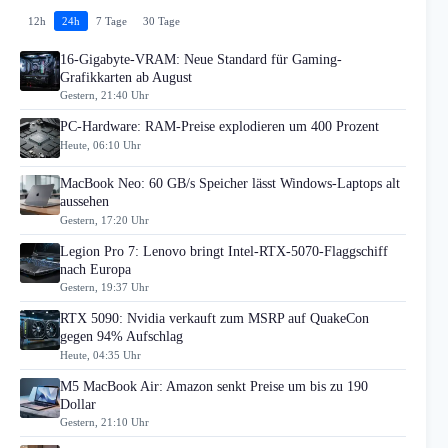
12h
24h
7 Tage
30 Tage
16-Gigabyte-VRAM: Neue Standard für Gaming-
Grafikkarten ab August
Gestern, 21:40 Uhr
PC-Hardware: RAM-Preise explodieren um 400 Prozent
Heute, 06:10 Uhr
MacBook Neo: 60 GB/s Speicher lässt Windows-Laptops alt
aussehen
Gestern, 17:20 Uhr
Legion Pro 7: Lenovo bringt Intel-RTX-5070-Flaggschiff
nach Europa
Gestern, 19:37 Uhr
RTX 5090: Nvidia verkauft zum MSRP auf QuakeCon
gegen 94% Aufschlag
Heute, 04:35 Uhr
M5 MacBook Air: Amazon senkt Preise um bis zu 190
Dollar
Gestern, 21:10 Uhr