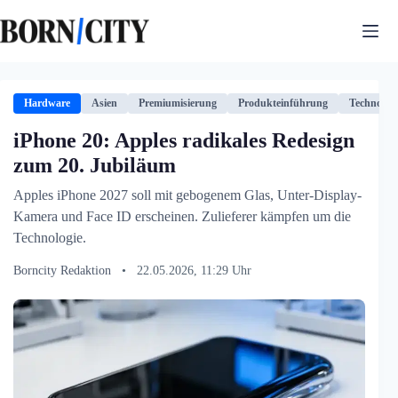
Zum
Inhalt
springen
Hardware
Asien
Premiumisierung
Produkteinführung
Technologi
iPhone 20: Apples radikales Redesign
zum 20. Jubiläum
Apples iPhone 2027 soll mit gebogenem Glas, Unter-Display-
Kamera und Face ID erscheinen. Zulieferer kämpfen um die
Technologie.
Borncity Redaktion
•
22.05.2026, 11:29 Uhr