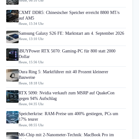
Heute, 06:10 Uhr
CXMT DDR5: Chinesischer Speicher erreicht 8800 MT/s
auf AM5
Heute, 15:34 Uhr
Samsung Galaxy S26 FE: Marktstart am 4. September 2026
Heute, 13:10 Uhr
iBUYPower RTX 5070: Gaming-PC für 800 statt 2000
Dollar
Heute, 15:56 Uhr
Oura Ring 5: Marktführer mit 40 Prozent kleinerer
Bauweise
Heute, 18:18 Uhr
RTX 5090: Nvidia verkauft zum MSRP auf QuakeCon
gegen 94% Aufschlag
Heute, 04:35 Uhr
Speicherkrise: RAM-Preise um 400% gestiegen, PCs um
17% teurer
Heute, 08:55 Uhr
M6-Chip mit 2-Nanometer-Technik: MacBook Pro im